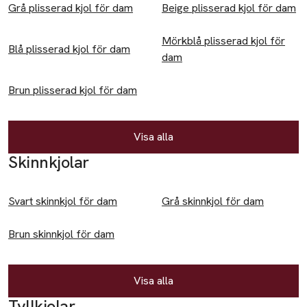
Grå plisserad kjol för dam
Beige plisserad kjol för dam
Accessoarer
Mörkblå plisserad kjol för
Blå plisserad kjol för dam
Mössor & hattar
dam
Kepsar
Brun plisserad kjol för dam
Mössor
Skärp
Visa alla
Skinnkjolar
Badkläder
Baddräkt
Svart skinnkjol för dam
Grå skinnkjol för dam
Bikini
Brun skinnkjol för dam
Byxor
Chinos
Visa alla
Friluftsbyxor
Tyllkjolar