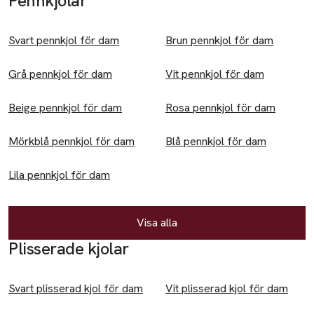
Pennkjolar
Underkläder & strumpor
Kalsonger
Svart pennkjol för dam
Brun pennkjol för dam
Strumpor
Grå pennkjol för dam
Vit pennkjol för dam
Trosor
Beige pennkjol för dam
Rosa pennkjol för dam
Väskor
Mörkblå pennkjol för dam
Blå pennkjol för dam
Ryggsäckar
Ytterplagg
Lila pennkjol för dam
Dunjackor
Visa alla
Fleecejackor
Plisserade kjolar
Overaller
Täckbyxor
Svart plisserad kjol för dam
Vit plisserad kjol för dam
Dam