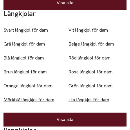
Visa alla
Klänningar & kjolar
Långkjolar
Kjolar
Klänningar
Svart långkjol för dam
Vit långkjol för dam
Skor
Grå långkjol för dam
Beige långkjol för dam
Gummistövlar
Blå långkjol för dam
Röd långkjol för dam
Sandaler
Brun långkjol för dam
Rosa långkjol för dam
Sneakers
Tofflor
Orange långkjol för dam
Grön långkjol för dam
Sovkläder & morgonrockar
Mörkblå långkjol för dam
Lila långkjol för dam
Morgonrockar
Pyjamas
Visa alla