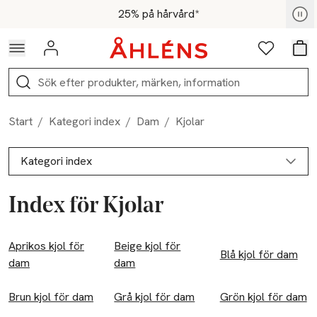
Hoppa till navigationsmenyn
Hoppa till innehåll
Hoppa till sidfot
För medlemmar - Shoppa nu
25% på hårvård*
Logga in
Favoriter
Var
Sök
Start
/
Kategori index
/
Dam
/
Kjolar
Kategori index
Index för Kjolar
Barn & ungdom
Aprikos kjol för
Baby stl. 50-86
Beige kjol för
Blå kjol för dam
dam
dam
Byxor
Brun kjol för dam
Grå kjol för dam
Grön kjol för dam
Barnkläder stl. 86-152