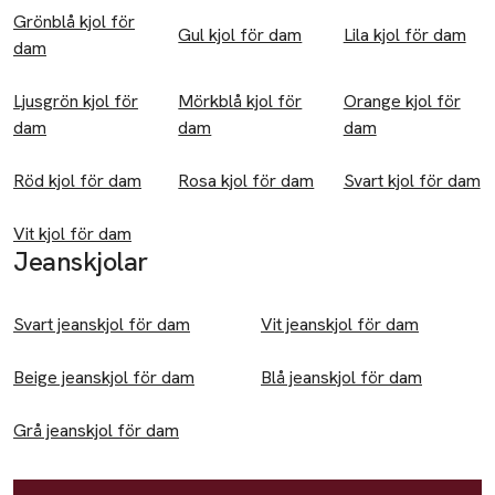
Grönblå kjol för
Accessoarer
Gul kjol för dam
Lila kjol för dam
dam
Halsdukar
Ljusgrön kjol för
Mörkblå kjol för
Orange kjol för
Kepsar
dam
dam
dam
Badkläder
Röd kjol för dam
Rosa kjol för dam
Svart kjol för dam
Badbyxor
Vit kjol för dam
Baddräkter
Jeanskjolar
Byxor
Svart jeanskjol för dam
Vit jeanskjol för dam
Jeans
Leggings
Beige jeanskjol för dam
Blå jeanskjol för dam
Mjukisbyxor
Grå jeanskjol för dam
Shorts