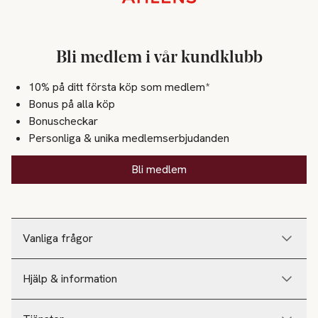
Stickat
Skor
Bli medlem i vår kundklubb
Höstskor
10% på ditt första köp som medlem*
Bonus på alla köp
Skönhet
Bonuscheckar
Hår
Personliga & unika medlemserbjudanden
Hårfärg
Bli medlem
Makeup
Läppar
Vanliga frågor
Läppennor
Läppglans
Hjälp & information
Läppstift