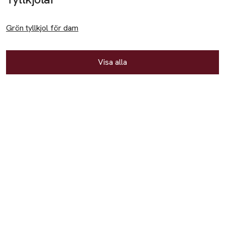
Kostymbyxor
Grön tyllkjol för dam
Leggings
Linnebyxor
Visa alla
Mjukisbyxor
Shorts
Jackor
Bomberjackor
Dunjackor
Fleecejackor
Kappor
Regnjackor