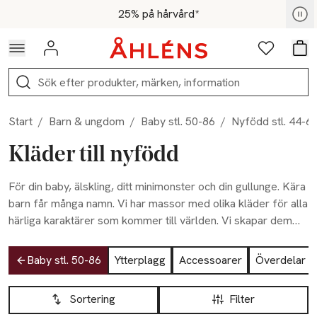
Hoppa till navigationsmenyn
Hoppa till innehåll
Hoppa till sidfot
För medlemmar - Shoppa nu
25% på hårvård*
Logga in
Favoriter
Var
Sök
Start
/
Barn & ungdom
/
Baby stl. 50-86
/
Nyfödd stl. 44-6
Kläder till nyfödd
För din baby, älskling, ditt minimonster och din gullunge. Kära
barn får många namn. Vi har massor med olika kläder för alla
härliga karaktärer som kommer till världen. Vi skapar dem
med extra omtanke för extra ömtåliga, i mjuka och sköna
Hoppa till produktsidan
material, för mjuka och sköna bebisar. Babykläder, body och
Baby stl. 50-86
Ytterplagg
Accessoarer
Överdelar &
accessoarer för såväl en nyfödd som en lite större baby.
Hoppa till produktsidan
Lista över produkter
Sortering
Filter