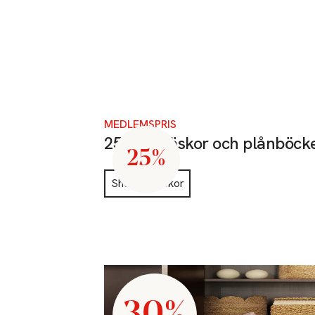
MEDLEMSPRIS
25% på väskor och plånböck
25%
Shoppa väskor