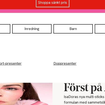
Shoppa sänkt pris
Inredning
Barn
ort-presenter
Doppresenter
Först på
IsaDoras nya multi-sticks
formulan med sammetslik