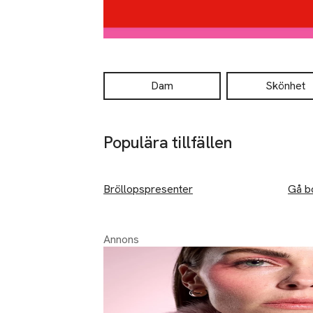
Dam
Skönhet
Populära tillfällen
Hoppa över bildspelet
Bröllopspresenter
Gå b
Annons