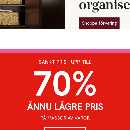
organise
Shoppa förvaring
SÄNKT PRIS - UPP TILL
70%
ÄNNU LÄGRE PRIS
PÅ MASSOR AV VAROR