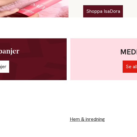
Shoppa IsaDora
MED
panjer
jer
Se al
Hem & inredning