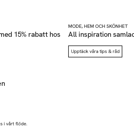
MODE, HEM OCH SKÖNHET
 med 15% rabatt hos
All inspiration samlad
Upptäck våra tips & råd
en
 i vårt flöde.