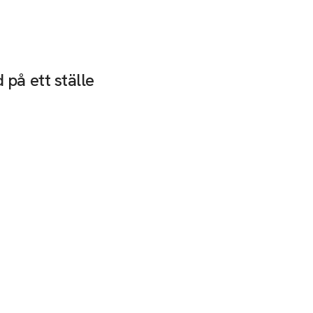
HITTA TILL OSS
 på ett ställe
Våra varuhus
Allt om våra varuh