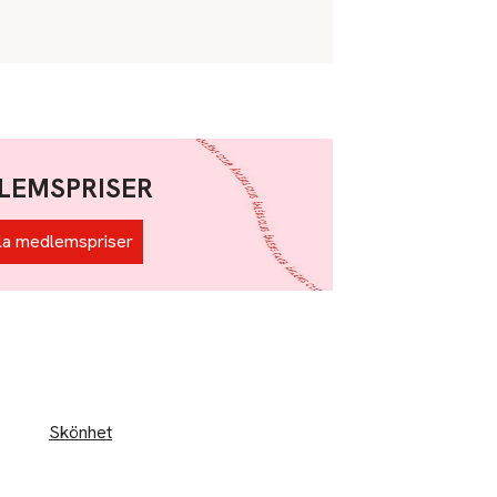
LEMSPRISER
la medlemspriser
Skönhet
Barn