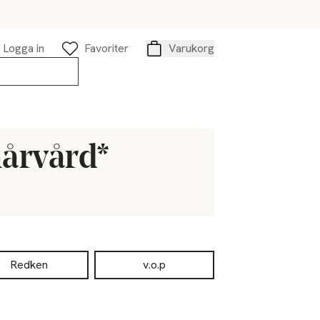
Logga in
Favoriter
Varukorg
Varukorg
årvård*
Redken
v.o.p