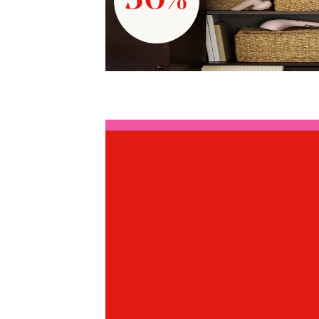
30%
Hoppa över bildspelet