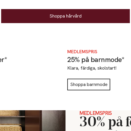
Shoppa hårvård
MEDLEMSPRIS
er*
25% på barnmode*
Klara, färdiga, skolstart!
Shoppa barnmode
MEDLEMSPRIS
30% på f