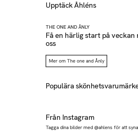
Upptäck Åhléns
Hoppa över bildspelet
THE ONE AND ÅNLY
Få en härlig start på veckan
oss
Mer om The one and Ånly
Populära skönhetsvarumärk
Hoppa över bildspelet
Från Instagram
Tagga dina bilder med @ahlens för att synas