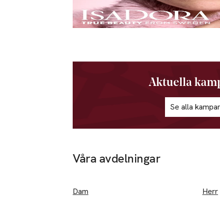
Aktuella kam
Se alla kampan
Våra avdelningar
Hoppa över bildspelet
Dam
Herr