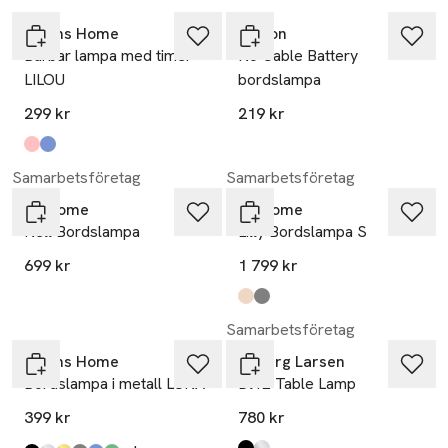
Åhléns Home
Unison
Bärbar lampa med timer
No Cable Battery
LILOU
bordslampa
299 kr
219 kr
Produkten finns i färgerna:
Pink
Lt Blue
,
,
Samarbetsföretag
Samarbetsföretag
PR Home
PR Home
Nell Bordslampa
Lilly Bordslampa S
699 kr
1 799 kr
Produkten finns i färgerna:
beige
grey
,
,
Samarbetsföretag
Åhléns Home
Dyberg Larsen
Bordslampa i metall LUNA
Dl12 Table Lamp
399 kr
780 kr