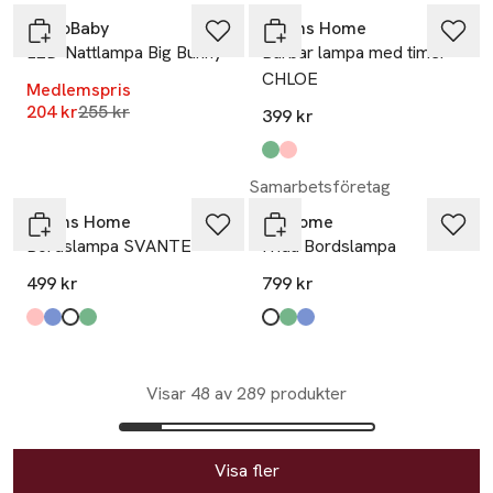
CarloBaby
Åhléns Home
LED-Nattlampa Big Bunny
Bärbar lampa med timer
CHLOE
Medlemspris
Lägsta pris 30 dagar
204 kr
255 kr
399 kr
Produkten finns i färgerna:
Green
Pink
,
,
Samarbetsföretag
Åhléns Home
PR Home
Bordslampa SVANTE
Frida Bordslampa
499 kr
799 kr
Produkten finns i färgerna:
Pink
Blue Swirl
White
Green Swirl
,
,
,
,
Produkten finns i färgerna:
vit/mässing
mörkgrön
blå
,
,
,
Visar 48 av 289 produkter
Visa fler