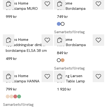
Åhléns Home
PR Home
Bordslampa MURO
Liam Bordslampa
999 kr
749 kr
Produkten finns i färgerna:
blå
vit
,
,
Samarbetsföretag
Åhléns Home
PR Home
Uppladdningsbar dimbar
Julie Bordslampa
bordslampa ELSA 38 cm
849 kr
499 kr
Produkten finns i färgerna:
vit
rost
,
,
Samarbetsföretag
Åhléns Home
Dyberg Larsen
Bordslampa HANNA
Dl31 Table Lamp
799 kr
1 920 kr
Produkten finns i färgerna:
Beige
Cream
Burgundy
Lt Green
,
,
,
,
Samarbetsföretag