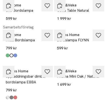
PR Home
Watt&Veke
Uno Bordslampa
Olivia Table Natural
599 kr
1 999 kr
Samarbetsföretag
PR Home
Åhléns Home
Frida Bordslampa
Bordslampa FLYNN
799 kr
599 kr
Produkten finns i färgerna:
mörkgrön
vit/mässing
blå
,
,
,
Åhléns Home
Watt&Veke
Uppladdningsbar dimbar
Prisma Mini Oak / Natural
bordslampa EBBA
1 699 kr
799 kr
Produkten finns i färgerna:
Chrome
Warm Grey
Burgundy
,
,
,
-20%