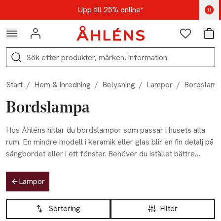
Hoppa till navigationsmenyn
Hoppa till innehåll
Hoppa till sidfot
Kod: AUG25 - Shoppa nu
Upp till 25% online*
Logga in
Favoriter
Var
Sök
Start
/
Hem & inredning
/
Belysning
/
Lampor
/
Bordslamp
Bordslampa
Hos Åhléns hittar du bordslampor som passar i husets alla
rum. En mindre modell i keramik eller glas blir en fin detalj på
sängbordet eller i ett fönster. Behöver du istället bättre
belysning vid skrivbordet eller i läshörnan fungerar en
Hoppa till produktsidan
ställbar lampa i metall allra smidigast. Vi har många olika
Lampor
stilar och former så att du lätt kan hitta en favorit som passar
Hoppa till produktsidan
Lista över produkter
just ditt hem.
Sortering
Filter