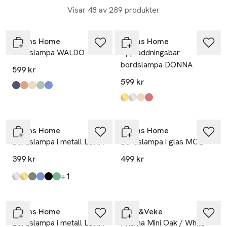
Visar 48 av 289 produkter
Åhléns Home
Åhléns Home
Bordslampa WALDO
Uppladdningsbar
bordslampa DONNA
599 kr
599 kr
Produkten finns i färgerna:
Blue/White
Brown
Beige
Green/White
Lt Blue/White
,
,
,
,
,
Produkten finns i färgerna:
Gold
Chrome
Beige
Burgundy
,
,
,
,
Åhléns Home
Åhléns Home
Bordslampa i metall LUNA
Bordslampa i glas MOE
399 kr
499 kr
till
+1
Produkten finns i färgerna:
Silver
Gold
Lt Grey
Klein Blue
Black
Sage Green
,
,
,
,
,
,
Åhléns Home
Watt&Veke
Bordslampa i metall LUNA
Prisma Mini Oak / White