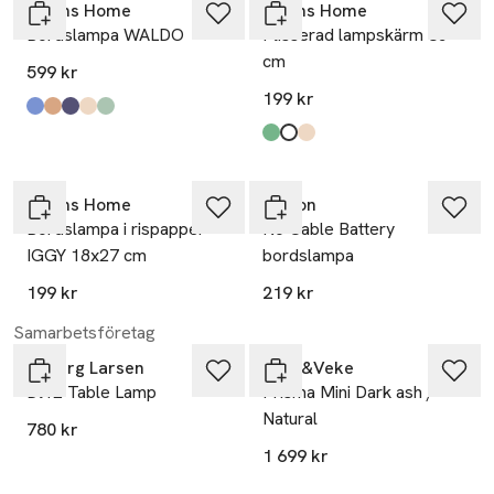
Åhléns Home
Åhléns Home
Bordslampa WALDO
Plisserad lampskärm 35
cm
599 kr
199 kr
Produkten finns i färgerna:
Lt Blue/White
Brown
Blue/White
Beige
Green/White
,
,
,
,
,
Produkten finns i färgerna:
Green
White
Beige
,
,
,
Åhléns Home
Unison
Bordslampa i rispapper
No Cable Battery
IGGY 18x27 cm
bordslampa
199 kr
219 kr
Samarbetsföretag
Dyberg Larsen
Watt&Veke
Dl12 Table Lamp
Prisma Mini Dark ash /
Natural
780 kr
1 699 kr