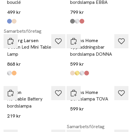
bouclé
bordslampa EBBA
499 kr
799 kr
Produkten finns i färgerna:
Lt Blue
Beige
,
,
Produkten finns i färgerna:
Warm Grey
Chrome
Burgundy
,
,
,
Samarbetsföretag
Dyberg Larsen
Åhléns Home
Ocean Led Mini Table
Uppladdningsbar
Lamp
bordslampa DONNA
868 kr
599 kr
Produkten finns i färgerna:
chrome
orange/ brass
,
,
Produkten finns i färgerna:
Beige
Gold
Chrome
Burgundy
,
,
,
,
Unison
Åhléns Home
No Cable Battery
Bordslampa TOVA
bordslampa
599 kr
219 kr
Samarbetsföretag