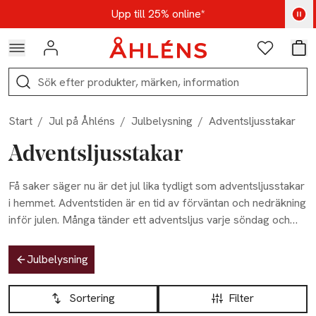
Hoppa till navigationsmenyn
Hoppa till innehåll
Hoppa till sidfot
Kod: AUG25 - Shoppa nu
Upp till 25% online*
Logga in
Favoriter
Var
Sök
Start
/
Jul på Åhléns
/
Julbelysning
/
Adventsljusstakar
Adventsljusstakar
Få saker säger nu är det jul lika tydligt som adventsljusstakar
i hemmet. Adventstiden är en tid av förväntan och nedräkning
inför julen. Många tänder ett adventsljus varje söndag och
låter ljuset symbolisera lugn, värme och gemenskap. Andra
Hoppa till produktsidan
väljer att ha adventsljusstakar ståendes i fönstret månaden
Julbelysning
ut. Oavsett vad så bidrar adventsljus till stillhet under juletid.
Hoppa till produktsidan
Lista över produkter
Hos Åhléns hittar du dem perfekta adventsljusstakarna för
Sortering
Filter
ditt hem i jul.