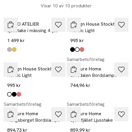
Visar 10 av 10 produkter
MANO ATELIER
Design House Stockholm
Ljusstake i mässing 4 ljus
Nordic Light
1 499 kr
995 kr
Produkten finns i färgerna:
Silver
Gold
,
,
Produkten finns i färgerna:
Black
White
Red
,
,
,
Samarbetsföretag
Design House Stockholm
Venture Home
Nordic Light
Lofsdalen Bordslampa
995 kr
744,96 kr
Produkten finns i färgerna:
White
Black
Red
,
,
,
Samarbetsföretag
Samarbetsföretag
Venture Home
Venture Home
Kungsberget Bordslampa
Björnfjället Ljusstake
894,73 kr
859,99 kr