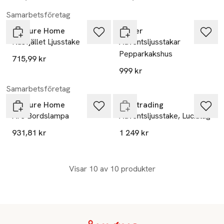
Samarbetsföretag
Venture Home
Kähler
Näsfjället Ljusstake
Adventsljusstakar
Pepparkakshus
715,99 kr
999 kr
Slut i lager
Samarbetsföretag
Venture Home
Star trading
Åre Bordslampa
Adventsljusstake, Luciatåg
931,81 kr
1 249 kr
Visar 10 av 10 produkter