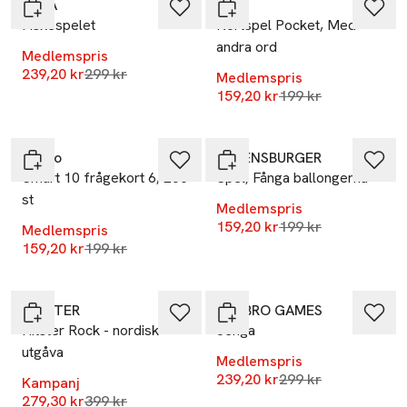
ALGA
ALF
Fiskespelet
Kortspel Pocket, Med
andra ord
Medlemspris
Lägsta pris 30 dagar
239,20 kr
299 kr
Medlemspris
Lägsta pris 30 dag
159,20 kr
199 kr
-20%
-20%
Peliko
RAVENSBURGER
Smart 10 frågekort 6, 200
Spel, Fånga ballongerna
st
Medlemspris
Lägsta pris 30 dag
159,20 kr
199 kr
Medlemspris
Lägsta pris 30 dagar
159,20 kr
199 kr
-30%
-20%
HITSTER
HASBRO GAMES
Hitster Rock - nordisk
Jenga
utgåva
Medlemspris
Lägsta pris 30 dag
239,20 kr
299 kr
Kampanj
Lägsta pris 30 dagar
279,30 kr
399 kr