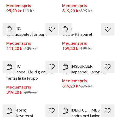
Medlemspris
Medlemspris
Lägsta pris 30 dagar
Lägsta pris 30 dag
95,20 kr
119 kr
319,20 kr
399 kr
-20%
-20%
TACTIC
ALGA
Charadspelet för barn
QUBE-På spåret
Medlemspris
Medlemspris
Lägsta pris 30 dagar
Lägsta pris 30 dag
111,20 kr
139 kr
159,20 kr
199 kr
-20%
-20%
TACTIC
RAVENSBURGER
Familjespel Lär dig om vår
Sällskapsspel, Labyrinth
fantastiska kropp
Medlemspris
Lägsta pris 30 dag
319,20 kr
399 kr
Medlemspris
Lägsta pris 30 dagar
319,20 kr
399 kr
-20%
-20%
Spelfabrik
WONDERFUL TIMES TOYS & GAMES
Spel Krypterat
Med andra ord junior