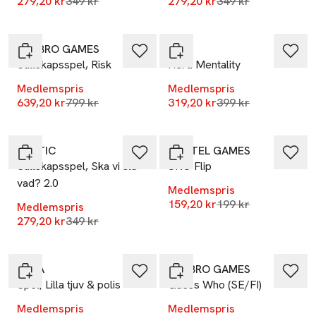
Lägsta pris 30 dagar
Lägsta pris 30 dag
279,20 kr
349 kr
279,20 kr
349 kr
-20%
-20%
HASBRO GAMES
ALF
Sällskapsspel, Risk
Herd Mentality
Medlemspris
Medlemspris
Lägsta pris 30 dagar
Lägsta pris 30 dag
639,20 kr
799 kr
319,20 kr
399 kr
-20%
-20%
TACTIC
MATTEL GAMES
Sällskapsspel, Ska vi slå
UNO Flip
vad? 2.0
Medlemspris
Lägsta pris 30 dag
159,20 kr
199 kr
Medlemspris
Lägsta pris 30 dagar
279,20 kr
349 kr
-20%
-20%
ALGA
HASBRO GAMES
Spel, Lilla tjuv & polis
Guess Who (SE/FI)
Medlemspris
Medlemspris