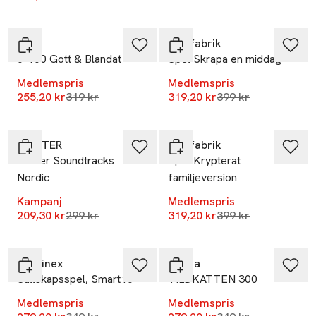
-20%
-20%
M.I.G
Spelfabrik
0-100 Gott & Blandat
Spel Skrapa en middag
Medlemspris
Medlemspris
Lägsta pris 30 dagar
Lägsta pris 30 dag
255,20 kr
319 kr
319,20 kr
399 kr
-30%
-20%
HITSTER
Spelfabrik
Hitster Soundtracks
Spel Krypterat
Nordic
familjeversion
Kampanj
Medlemspris
Lägsta pris 30 dagar
Lägsta pris 30 dag
209,30 kr
299 kr
319,20 kr
399 kr
-20%
-20%
Martinex
Educa
Sällskapsspel, Smart10
VILDKATTEN 300
Medlemspris
Medlemspris