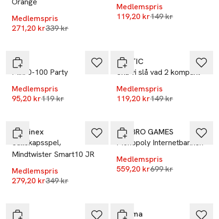
Orange
Medlemspris
Lägsta pris 30 dag
119,20 kr
149 kr
Medlemspris
Lägsta pris 30 dagar
271,20 kr
339 kr
-20%
-20%
M.I.G
TACTIC
Mini 0-100 Party
Ska vi slå vad 2 kompakt
Medlemspris
Medlemspris
Lägsta pris 30 dagar
Lägsta pris 30 dag
95,20 kr
119 kr
119,20 kr
149 kr
-20%
-20%
Martinex
HASBRO GAMES
Sällskapsspel,
Monopoly Internetbanken
Mindtwister Smart10 JR
Medlemspris
Lägsta pris 30 dag
559,20 kr
699 kr
Medlemspris
Lägsta pris 30 dagar
279,20 kr
349 kr
-20%
-20%
M.I.G
Enigma