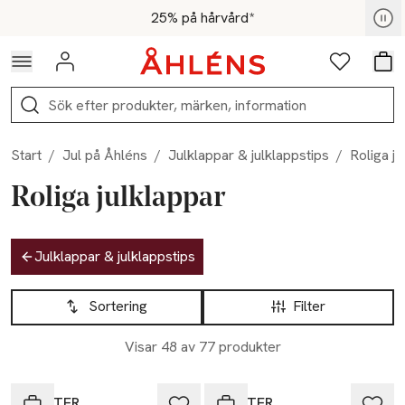
Hoppa till navigationsmenyn
Hoppa till innehåll
Hoppa till sidfot
För medlemmar - Shoppa nu
25% på hårvård*
Logga in
Favoriter
Var
Sök
Start
/
Jul på Åhléns
/
Julklappar & julklappstips
/
Roliga ju
Roliga julklappar
Hoppa till produktsidan
Julklappar & julklappstips
Hoppa till produktsidan
Lista över produkter
Sortering
Filter
Visar 48 av 77 produkter
-30%
-30%
HITSTER
HITSTER