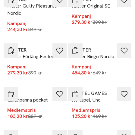
Hitster Guilty Pleasures
Hitster Original SE
Nordic
Kampanj
Lägsta pris 30 dag
279,30 kr
399 kr
Kampanj
Lägsta pris 30 dagar
244,30 kr
349 kr
-30%
-30%
HITSTER
HITSTER
Hitster Förläng Festen SE
Hitster Bingo Nordic
Kampanj
Kampanj
Lägsta pris 30 dagar
Lägsta pris 30 dag
279,30 kr
399 kr
454,30 kr
649 kr
-20%
-20%
ALF
MATTEL GAMES
Galenpanna pocket
Kortspel, Uno
Medlemspris
Medlemspris
Lägsta pris 30 dagar
Lägsta pris 30 dag
183,20 kr
229 kr
135,20 kr
169 kr
-20%
-20%