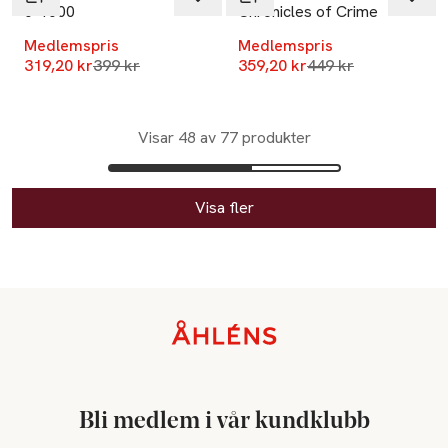
0-1000
Chronicles of Crime
Medlemspris
Medlemspris
Lägsta pris 30 dagar
Lägsta pris 30 dag
319,20 kr
399 kr
359,20 kr
449 kr
Visar 48 av 77 produkter
Visa fler
Sidfot
Bli medlem i vår kundklubb