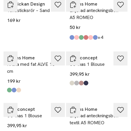
Solstickan Design
Åhléns Home
Tändsticksrör – Sand
Linjerad anteckningsbok
A5 ROMEO
169 kr
50 kr
till
+4
Produkten finns i färgerna:
Kobolt Blue
Light Pink
Dark Green
Dark Red
Strong Pink
Dark Blue
,
,
,
,
,
,
Åhléns Home
Soyaconcept
Kruka med fat ALVE 13
SC-Inas 1 Blouse
cm
399,95 kr
199 kr
Produkten finns i färgerna:
Cream Melange
Med. Grey Melange
Woodrose Melange
Blue Iris Melange
,
,
,
,
Produkten finns i färgerna:
Green
Lt Blue
Beige
,
,
,
Soyaconcept
Åhléns Home
SC-Inas 1 Blouse
Linjerad anteckningsbok
textil A5 ROMEO
399,95 kr