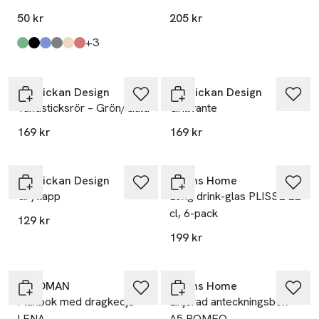
50 kr
205 kr
till
+3
Produkten finns i färgerna:
Light Green
Black
Blue
Dark Grey
Dark Beige
Red
,
,
,
,
,
,
Solstickan Design
Solstickan Design
Tändsticksrör – Grön/Guld
Grillvante
169 kr
169 kr
Solstickan Design
Åhléns Home
Grytlapp
Long drink-glas PLISSÉ 22
cl, 6-pack
129 kr
199 kr
-25%
Å WOMAN
Åhléns Home
Plånbok med dragkedja
Linjerad anteckningsbok
LENA
A5 ROMEO