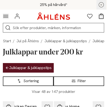
Hoppa till navigationsmenyn
Hoppa till innehåll
Hoppa till sidfot
För medlemmar - Shoppa nu
25% på hårvård*
Logga in
Favoriter
Var
Sök
Start
/
Jul på Åhléns
/
Julklappar & julklappstips
/
Julklapp
Julklappar under 200 kr
Hoppa till produktsidan
Julklappar & julklappstips
Hoppa till produktsidan
Lista över produkter
Sortering
Filter
Visar 48 av 147 produkter
-75%
Solstickan Design
Åhléns Home