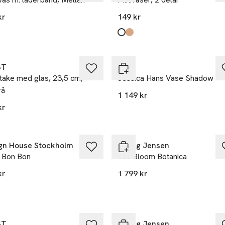
kr
149 kr
Produkten finns i färgerna:
Offwhite
Brown
,
,
ST
HAY
take med glas, 23,5 cm,
Jessica Hans Vase Shadow
rå
1 149 kr
kr
gn House Stockholm
Georg Jensen
 Bon Bon
Vas Bloom Botanica
kr
1 799 kr
ST
Georg Jensen