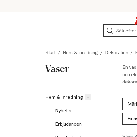
Hoppa till produktnavigation
Hoppa till innehåll
Hoppa till sidfot
Sök
Start
/
Hem & inredning
/
Dekoration
/
En vas
Vaser
och ele
dekora
olika s
Hem & inredning
Hoppa till produktsidan
Hoppa t
Lista ö
Mär
Nyheter
Finn
Erbjudanden
Visar 