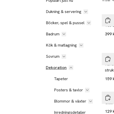
Populärt just nu
Dukning & servering
Åhlé
Böcker, spel & pussel
Vas
Badrum
399 
Kök & matlagning
Sovrum
ERN
Rund
Dekoration
struk
Tapeter
159 
Posters & tavlor
ERN
Blommor & växter
Glasv
129 
Inredningsdetaljer