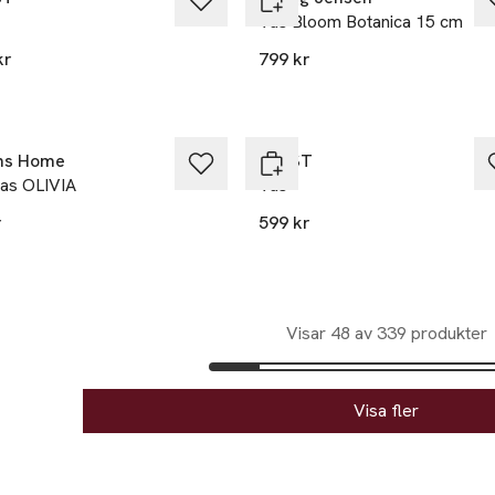
Vas Bloom Botanica 15 cm
kr
799 kr
ns Home
ERNST
vas OLIVIA
Vas
r
599 kr
kten finns i färgerna:
n
,
,
Visar 48 av 339 produkter
Visa fler