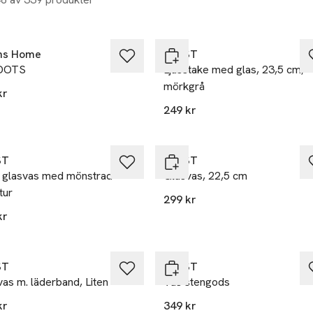
ns Home
ERNST
 DOTS
Ljusstake med glas, 23,5 cm,
mörkgrå
kr
249 kr
ST
ERNST
 glasvas med mönstrad
Glasvas, 22,5 cm
tur
299 kr
kr
ST
ERNST
as m. läderband, Liten
Vas stengods
kr
349 kr