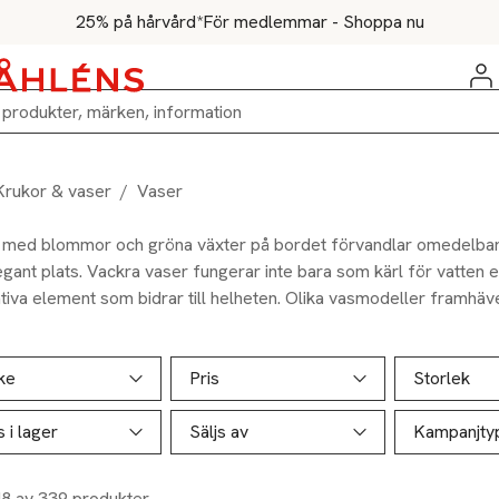
25% på hårvård*
För medlemmar - Shoppa nu
Krukor & vaser
/
Vaser
 med blommor och gröna växter på bordet förvandlar omedelbart
gant plats. Vackra vaser fungerar inte bara som kärl för vatten el
tiva element som bidrar till helheten. Olika vasmodeller framhäve
ätt, vilket gör vissa mer lämpliga för specifika arrangemang.
ill produktsidan
ver produkter
ke
Pris
Storlek
s i lager
Säljs av
Kampanjty
48 av 339 produkter