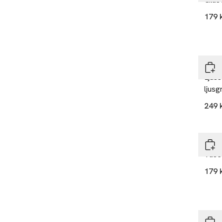
179 
ERN
Ljuss
ljusg
249 
Desi
Vase
179 
ERN