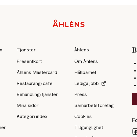
on
Tjänster
Åhlens
B
Presentkort
Om Åhléns
Åhléns Mastercard
Hållbarhet
Restaurang/café
Lediga jobb
Behandling/tjänster
Press
Mina sidor
Samarbetsföretag
Kategori index
Cookies
Fö
ner
Tillgänglighet