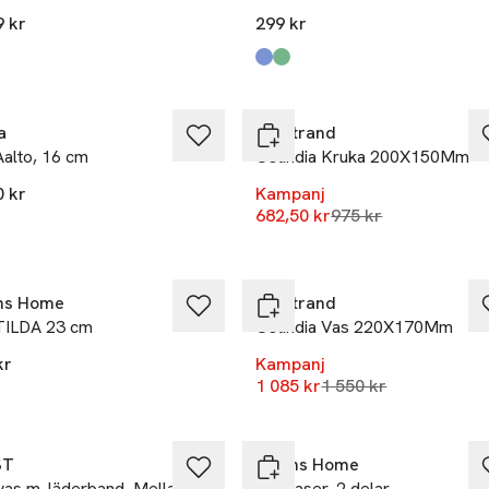
9 kr
299 kr
Produkten finns i färgerna:
Blue Stripe
Green Stripe
,
,
-30%
a
Rörstrand
Aalto, 16 cm
Ostindia Kruka 200X150Mm
0 kr
Kampanj
Lägsta pris 30 daga
682,50 kr
975 kr
kten finns i färgerna:
grå
,
,
-30%
ns Home
Rörstrand
TILDA 23 cm
Ostindia Vas 220X170Mm
kr
Kampanj
Lägsta pris 30 dagar
1 085 kr
1 550 kr
ST
Åhléns Home
vas m. läderband, Mellan
Minivaser, 2 delar