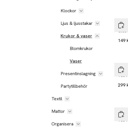
Klockor
Ljus & ljusstakar
Åhlé
Glas
Krukor & vaser
149 
Blomkrukor
Nyh
Vaser
Åhlé
Presentinslagning
Vas 
299 
Partytillbehör
Textil
Nyh
Mattor
Åhlé
Vas 
Organisera