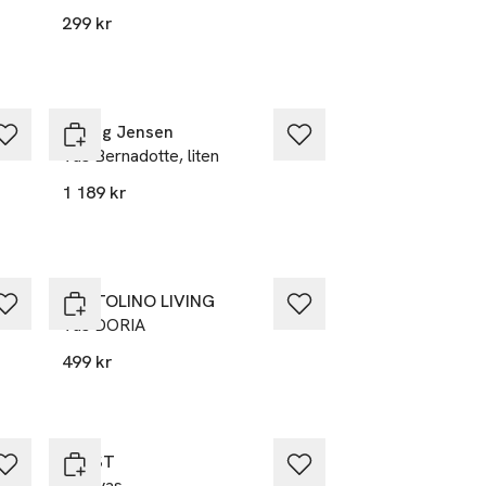
299 kr
Georg Jensen
Vas Bernadotte, liten
1 189 kr
r
Nyhet
PORTOLINO LIVING
Vas DORIA
499 kr
ERNST
Glasvas