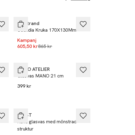
-30%
Rörstrand
Ostindia Kruka 170X130Mm
Kampanj
Lägsta pris 30 dagar
605,50 kr
865 kr
MANO ATELIER
Glasvas MANO 21 cm
399 kr
ERNST
Rund glasvas med mönstrad
struktur