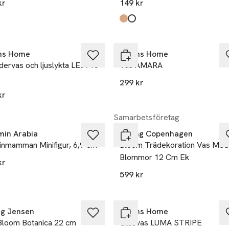
kr
149 kr
Produkten finns i färgerna:
Brown
Offwhite
,
,
ns Home
Åhléns Home
dervas och ljuslykta LEIA 15
Vas AMARA
299 kr
kr
Samarbetsföretag
in Arabia
Spring Copenhagen
nmamman Minifigur, 6,9 cm
Bloom Trädekoration Vas Med
Blommor 12 Cm Ek
kr
599 kr
g Jensen
Åhléns Home
Bloom Botanica 22 cm
Glasvas LUMA STRIPE