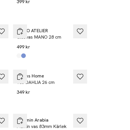
399 kr
MANO ATELIER
Glasvas MANO 28 cm
499 kr
Produkten finns i färgerna:
Transparant
Blue
,
,
Åhléns Home
Vas DAHLIA 26 cm
349 kr
Moomin Arabia
Mumin vas 83mm Kärlek