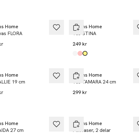
ns Home
Åhléns Home
vas FLORA
Vas STINA
kr
249 kr
Produkten finns i färgerna:
Clear
Pink
Yellow
,
,
,
et
Nyhet
ns Home
Åhléns Home
ALLIE 19 cm
Vas TAMARA 24 cm
kr
299 kr
et
ns Home
Åhléns Home
AIDA 27 cm
Minivaser, 2 delar