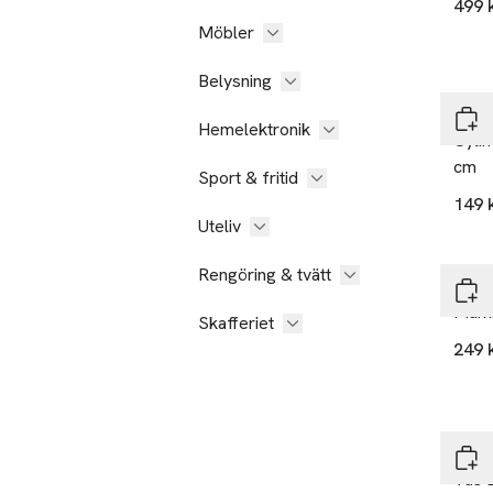
499 
Möbler
Belysning
Åhlé
Hemelektronik
Cylin
cm
Sport & fritid
149 
Uteliv
Rengöring & tvätt
Moom
Mumi
Skafferiet
249 
Geor
Vas 