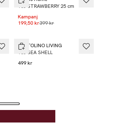
Vas STRAWBERRY 25 cm
Kampanj
Lägsta pris 30 dagar
199,50 kr
399 kr
PORTOLINO LIVING
Vas SEA SHELL
499 kr