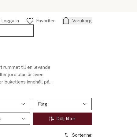
Logga in
Favoriter
Varukorg
Varukorg
 rummet till en levande
ler jord utan är även
r bukettens innehåll på
Färg
p
Dölj filter
Sortering