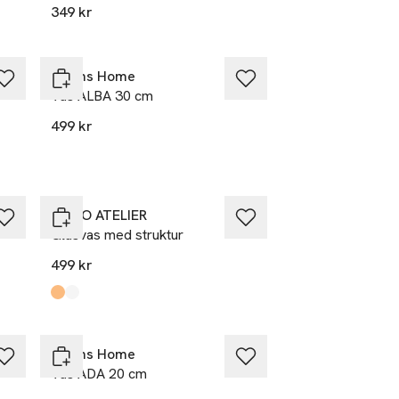
349 kr
Nyhet
Åhléns Home
Vas ALBA 30 cm
499 kr
Nyhet
MANO ATELIER
Glasvas med struktur
499 kr
Produkten finns i färgerna:
Amber
Clear
,
,
Åhléns Home
Vas ADA 20 cm