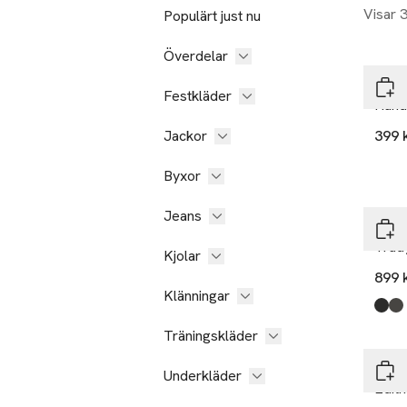
Visar 
Populärt just nu
Överdelar
Cari
Festkläder
Hand
Jackor
399 
Byxor
Jeans
Mark
Trud
Kjolar
899 
Klänningar
Produ
Blac
Oliv
Träningskläder
Mark
Underkläder
Edit