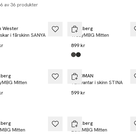
36 av 36 produkter
n Wester
Markberg
skar i fårskinn SANYA
TrudyMBG Mitten
kr
899 kr
Produkten finns i färgerna:
Olive W/Black
Black W/Black
,
,
berg
Å WOMAN
yMBG Mitten
Tumvantar i skinn STINA
kr
599 kr
kten finns i färgerna:
k W/Black
e W/Black
,
,
berg
Markberg
hMBG Mitten
EdithMBG Mitten