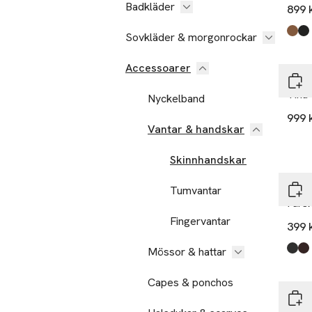
Badkläder
899 
Sovkläder & morgonrockar
Produ
Haze
Blac
Accessoarer
Hest
Tina
Nyckelband
999 
Vantar & handskar
Skinnhandskar
Å W
Tumvantar
Fårs
Fingervantar
399 
Mössor & hattar
Produ
Blac
Dark
Capes & ponchos
Å W
Fårs