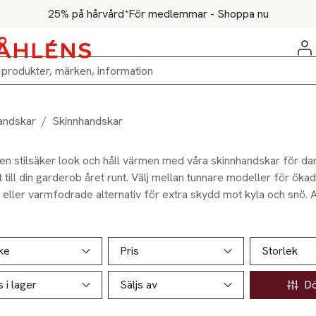
25% på hårvård*
För medlemmar - Shoppa nu
andskar
/
Skinnhandskar
en stilsäker look och håll värmen med våra skinnhandskar för da
tt till din garderob året runt. Välj mellan tunnare modeller för öka
, eller varmfodrade alternativ för extra skydd mot kyla och snö. 
om svart, brunt eller mörkrött, eller sätt en färgglad prägel på d
ndskar i glada nyanser. Utforska olika detaljer som pälsdetaljer,
ill produktsidan
ver produkter
 för att hitta handskar som matchar din personliga stil.
ke
Pris
Storlek
s i lager
Säljs av
Döl