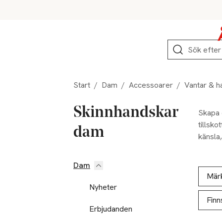
Hoppa till produktnavigation
Hoppa till innehåll
Hoppa till sidfot
Sök
Start
/
Dam
/
Accessoarer
/
Vantar & h
Skinnhandskar
Skapa 
tillsko
dam
känsla
toner s
skinnha
Dam
Hoppa till produktsidan
Hoppa t
Lista ö
spännen
Mär
Nyheter
Finn
Erbjudanden