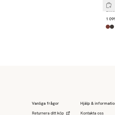
Hest
Elisa
1 09
Produ
Taba
Espr
Sidfot
Vanliga frågor
Hjälp & informati
Returnera ditt köp
Kontakta oss