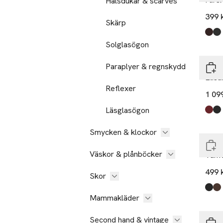
Halsdukar & scarves
399 
Skärp
Produ
Dark
Blac
Solglasögon
Paraplyer & regnskydd
Hest
Elisa
Reflexer
1 09
Läsglasögon
Produ
Dark
Blac
End
Smycken & klockor
Å W
Väskor & plånböcker
Tumv
499 
Skor
Produ
Blac
Dark
Mammakläder
Second hand & vintage
Wer