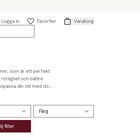
Logga in
Favoriter
Varukorg
Varukorg
mer, som är ett perfekt
d rörlighet och bättre
Anpassa din stil med dova
ina outfits med
 dragkedjor, knappar och
Färg
j filter