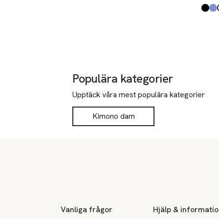
Produ
Blac
Lt Bl
Whit
Burg
Beig
Dark
Populära kategorier
Upptäck våra mest populära kategorier
Kimono dam
Sidfot
Vanliga frågor
Hjälp & informati