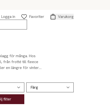
Logga in
Favoriter
Varukorg
Varukorg
 plagg för många. Hos
 från frotté till fleece
r en längre för vintern,
Färg
j filter