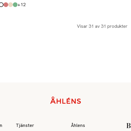
till
+12
kten finns i färgerna:
k
ue
e
undy
e
 Green
,
,
,
,
,
,
Visar 31 av 31 produkter
on
Tjänster
Åhlens
B