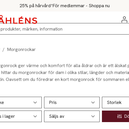
25% på hårvård*
För medlemmar - Shoppa nu
r
/
Morgonrockar
gonrock ger värme och komfort för alla åldrar och är ett älskat
hittar du morgonrockar för dam i olika stilar, längder och material,
tin. Oavsett om du föredrar en kort morgonrock för sommaren elle
ett brett urval för att passa din stil och behov.
ill produktsidan
ver produkter
ke
Pris
Storlek
s i lager
Säljs av
Döl