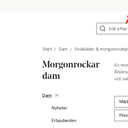
Hoppa till produktnavigation
Hoppa till innehåll
Hoppa till sidfot
Sök
Start
/
Dam
/
Sovkläder & morgonrocka
Morgonrockar
En mor
Åhléns 
dam
och sa
har vi 
Dam
Hoppa till produktsidan
Hoppa t
Lista ö
Mär
Nyheter
Finn
Erbjudanden