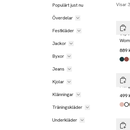
Visar 
Populärt just nu
Gåv
Överdelar
Ritua
Festkläder
Supe
Wom
Jackor
889 
Byxor
Produ
Petro
Powd
Off W
Jeans
Å W
Kjolar
Morg
Klänningar
499 
Träningskläder
Produ
Pink
Offw
Mole
,
Underkläder
Åhlé