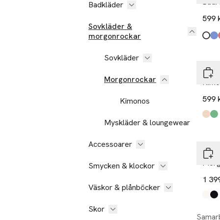
Badr
Badkläder
599 
Sovkläder &
morgonrockar
Produ
Whit
Lt Bl
Burg
Beig
Dark
Dust
Sovkläder
Åhlé
Morgonrockar
Kimo
599 
Kimonos
Produ
Beig
Dust
Myskläder & loungewear
Accessoarer
Cali
Morg
Smycken & klockor
1 39
Väskor & plånböcker
Produ
New 
New 
Skor
Samarb