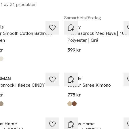
31 av 31 produkter
a på köpet
Samarbetsföretag
ls
Decoy
r Smooth Cotton Bathrobe
Kort Badrock Med Huva | 100
en
Polyester | Grå
kr
599 kr
kten finns i färgerna:
l
er Pink
hite
,
,
,
Gåva på köpet
OMAN
Rituals
onrock i fleece CINDY
Jaypur Saree Kimono
kr
775 kr
kten finns i färgerna:
hite
,
,
Produkten finns i färgerna:
Green Flower
Salmon Square
,
,
ns Home
Åhléns Home