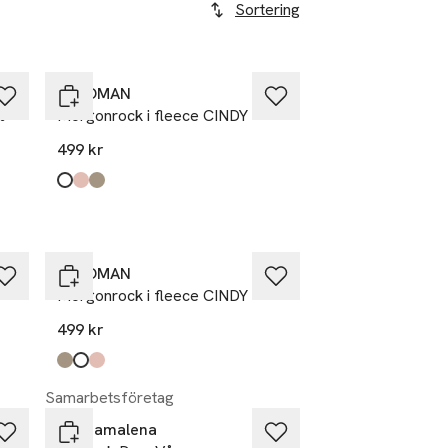
Sortering
Å WOMAN
%
Morgonrock i fleece CINDY
499 kr
Produkten finns i färgerna:
Offwhite
Pink
Mole
,
,
,
Å WOMAN
Morgonrock i fleece CINDY
499 kr
Produkten finns i färgerna:
Mole
Offwhite
Pink
,
,
,
Samarbetsföretag
emmamalena