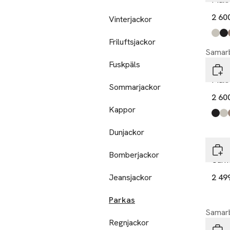
2 60
Vinterjackor
Produ
ljusb
svart
sand
,
Friluftsjackor
Samarb
Fuskpäls
Tens
Maxi
Sommarjackor
2 60
Kappor
Produ
svart
ljusb
sand
,
Dunjackor
Fren
Bomberjackor
Carm
Jeansjackor
2 49
Parkas
Samarb
Regnjackor
Tens