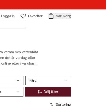
Logga in
Favoriter
Varukorg
Varukorg
ara varma och vattentäta
m det är vardag eller
online eller i varuhus
Färg
p
Dölj filter
Sortering