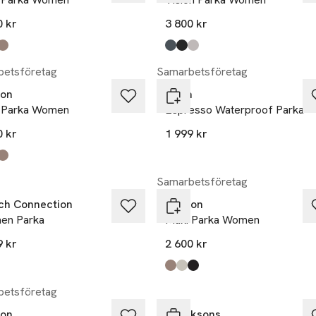
0 kr
3 800 kr
kten finns i färgerna:
eige
,
,
Produkten finns i färgerna:
mörkblå
svart
puderrosa
,
,
,
etsföretag
Samarbetsföretag
on
aim'n
 Parka Women
Espresso Waterproof Parka
0 kr
1 999 kr
kten finns i färgerna:
eige
,
,
Samarbetsföretag
ch Connection
Tenson
en Parka
Maxi Parka Women
9 kr
2 600 kr
Produkten finns i färgerna:
sand
ljusbeige
svart
,
,
,
-17%
etsföretag
on
Didriksons