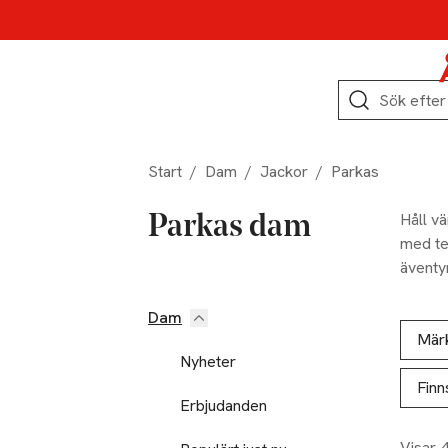
Hoppa till produktnavigation
Hoppa till innehåll
Hoppa till sidfot
Sök
Start
/
Dam
/
Jackor
/
Parkas
Håll vä
Parkas dam
med te
äventyr
och hit
Dam
Hoppa till produktsidan
Hoppa t
Lista ö
Mär
Nyheter
Finn
Erbjudanden
Visar 