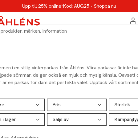
Upp till 25% online*
Kod: AUG25 - Shoppa nu
rmen i en stilig vinterparkas från Åhléns. Våra parkasar är inte b
jpade sömmar, de ger också en mjuk och mysig känsla. Oavsett o
 är en parkas för dam det perfekta valet. Upptäck vårt sortiment 
ta en parkas som passar din stil och behov.
ill produktsidan
ver produkter
ke
Pris
Storlek
s i lager
Säljs av
Kampanjty
44 av 44 produkter