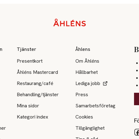
on
Tjänster
Åhlens
B
Presentkort
Om Åhléns
Åhléns Mastercard
Hållbarhet
Restaurang/café
Lediga jobb
Behandling/tjänster
Press
Mina sidor
Samarbetsföretag
Kategori index
Cookies
Fö
ner
Tillgänglighet