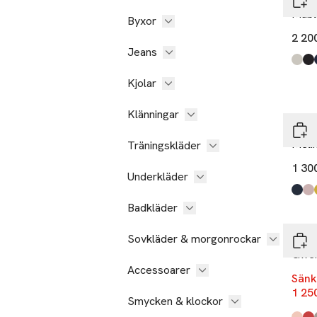
Mabl
Byxor
2 20
Jeans
Produ
ljusb
svart
mörk
Kjolar
Klänningar
Didr
Meli
Träningskläder
1 30
Underkläder
Produ
Dark 
Vinta
Yello
Clay
Badkläder
-17
Sovkläder & morgonrockar
Didr
Gwen
Accessoarer
Sänk
1 25
Smycken & klockor