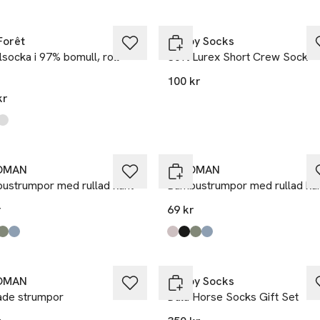
Nyhet
Forêt
Happy Socks
socka i 97% bomull, roll-
Soft Lurex Short Crew Sock
100 kr
kr
kten finns i färgerna:
m Blue
k
e
,
,
,
 betala för 2
Ta 3 betala för 2
OMAN
Å WOMAN
ustrumpor med rullad kant
Bambustrumpor med rullad ka
r
69 kr
kten finns i färgerna:
 Dot
 Pink
n
,
,
,
Produkten finns i färgerna:
Light Pink
Black Dot
Green
Blue
,
,
,
,
 betala för 2
OMAN
Happy Socks
ade strumpor
Dala Horse Socks Gift Set