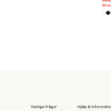
Medl
50 k
Produ
Whit
Blac
Beig
Sidfot
Vanliga frågor
Hjälp & informati