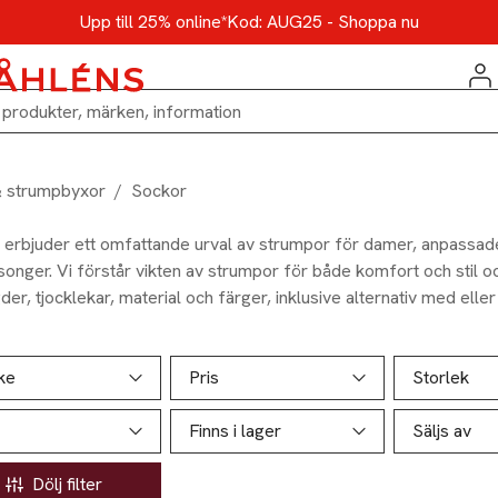
Upp till 25% online*
Kod: AUG25 - Shoppa nu
& strumpbyxor
/
Sockor
 erbjuder ett omfattande urval av strumpor för damer, anpassade 
songer. Vi förstår vikten av strumpor för både komfort och stil 
der, tjocklekar, material och färger, inklusive alternativ med eller
ent omfattar vardagsstrumpor i olika mönster och färger för dem
enfärgade modeller för enkel matchning. Hitta strumpor för alla ti
ill produktsidan
ver produkter
bruk till specialstrumpor för kalla vinterdagar eller svalare som
ke
Pris
Storlek
Finns i lager
Säljs av
Dölj filter