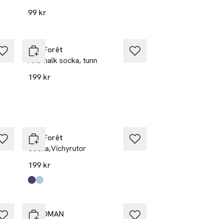
99 kr
BleuForêt
Anti-halk socka, tunn
199 kr
BleuForêt
Socka,Vichyrutor
199 kr
Produkten finns i färgerna:
Amiral
Quartz
,
,
Ta 3 betala för 2
Å WOMAN