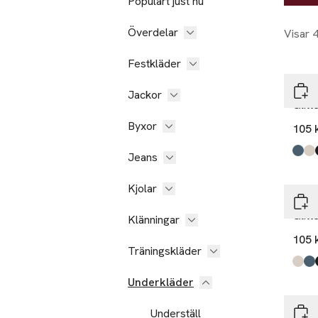
Populärt just nu
Överdelar
Visar 
Festkläder
Beck
Jackor
Glitt
Byxor
105 
Jeans
Produ
Coro
Sand 
Blac
Angel
Kjolar
Beck
Glitt
Klänningar
105 
Träningskläder
Ta 3
Produ
Sand 
Coro
Blac
Angel
Nyh
Underkläder
Å W
Underställ