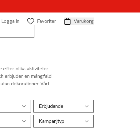
Logga in
Favoriter
Varukorg
Varukorg
efter olika aktiviteter
och erbjuder en mångfald
 utan dekorationer. Vårt
 som föredrar variation,
llfällen, från
markvällar.
Erbjudande
Kampanjtyp