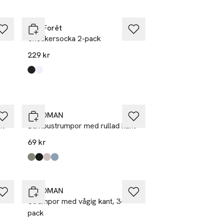
BleuForêt
Sneakersocka 2-pack
229 kr
Produkten finns i färgerna:
Black
White
,
,
Ta 3 betala för 2
Å WOMAN
nt
Bambustrumpor med rullad kant
69 kr
Produkten finns i färgerna:
Green
Black Dot
Light Pink
Blue
,
,
,
,
Ta 3 betala för 2
Å WOMAN
Strumpor med vågig kant, 3-
pack