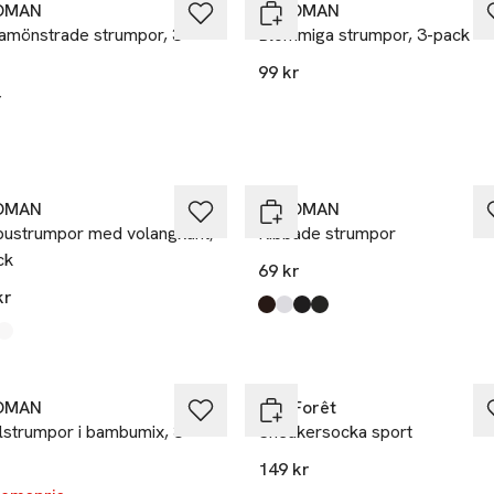
OMAN
Å WOMAN
amönstrade strumpor, 3-
Blommiga strumpor, 3-pack
99 kr
r
 betala för 2
Ta 3 betala för 2
et
Nyhet
OMAN
Å WOMAN
ustrumpor med volangkant,
Ribbade strumpor
ck
69 kr
kr
Produkten finns i färgerna:
Dark Brown
White
Black
Navy
,
,
,
,
kten finns i färgerna:
n
,
%
OMAN
BleuForêt
lstrumpor i bambumix, 3-
Sneakersocka sport
149 kr