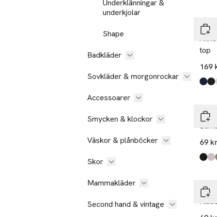
Underklänningar &
underkjolar
Bleu
Shape
Ankel
top
Badkläder
169 
Sovkläder & morgonrockar
Produ
Deni
Blac
Whit
Ta 3
Accessoarer
Å W
Smycken & klockor
Bamb
Väskor & plånböcker
69 k
Skor
Produ
Black
Light
Gree
Blue
,
Ta 3
Mammakläder
Å W
Ribb
Second hand & vintage