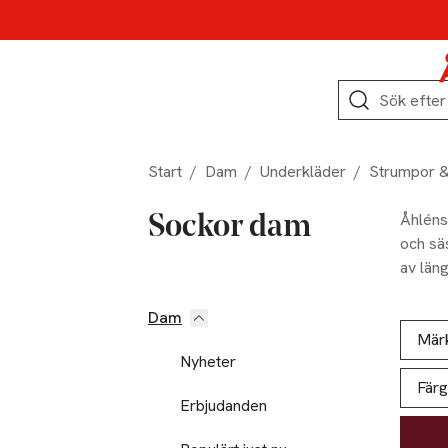
Hoppa till produktnavigation
Hoppa till innehåll
Hoppa till sidfot
Sök
Start
/
Dam
/
Underkläder
/
Strumpor 
Åhléns
Sockor dam
och sä
av läng
sortim
liksom 
Dam
Hoppa till produktsidan
Hoppa t
Lista ö
vardags
Mär
Nyheter
Färg
Erbjudanden