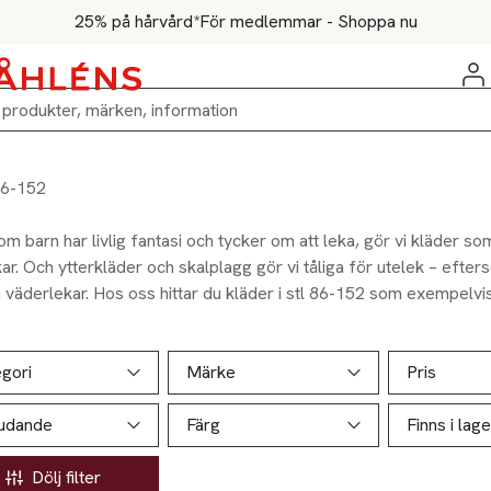
25% på hårvård*
För medlemmar - Shoppa nu
86-152
m barn har livlig fantasi och tycker om att leka, gör vi kläder som
ar. Och ytterkläder och skalplagg gör vi tåliga för utelek – efters
 väderlekar. Hos oss hittar du kläder i stl 86-152 som exempelvis
 underkläder, skor och jackor med roliga funktioner och i glada 
ill produktsidan
ver produkter
gori
Märke
Pris
judande
Färg
Finns i lage
Dölj filter