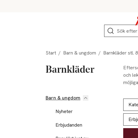
Hoppa till produktnavigation
Hoppa till innehåll
Hoppa till sidfot
Sök
Start
/
Barn & ungdom
/
Barnkläder stl. 
Efterso
Barnkläder
och lek
möjliga
mössor,
Barn & ungdom
Hoppa till produktsidan
Hoppa t
Lista ö
Kate
Nyheter
Erb
Erbjudanden