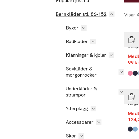
Populärt just nu
Barnkläder stl. 86-152
Visar 
-34
Nyh
Byxor
RIKIK
Badkläder
Lång
Klänningar & kjolar
Medl
99 k
Sovkläder &
-25
morgonrockar
Produ
Cher
Navy
Gree
Dog
Whit
Navy 
,
Nyh
Underkläder &
strumpor
RIKIK
Rugb
Ytterplagg
Medl
134,
Accessoarer
Produ
Blue
Wine
,
Skor
-34