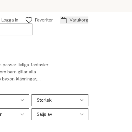
Logga in
Favoriter
Varukorg
Varukorg
 passar livliga fantasier
om barn gillar alla
 byxor, klänningar,
färger.
Storlek
r
Säljs av