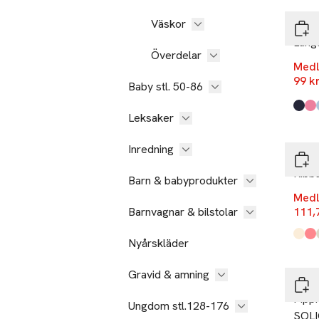
Väskor
RIKIK
Lång
Överdelar
Medl
99 k
Baby stl. 50-86
Produ
Navy
Cher
Gree
Dog
Whit
Navy 
,
Leksaker
-25
Inredning
RIKIK
Ribb
Barn & babyprodukter
Medl
Barnvagnar & bilstolar
111,
Produ
Multi
Pink 
Leo
Blac
Purpl
,
Nyårskläder
-25
Gravid & amning
PIPPI
Pipp
Ungdom stl.128-176
SOL