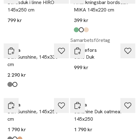
Bordsduk i linne HIRO
Avtorkningsbar bordsduk
145x250 cm
MIKA 145x220 cm
799 kr
399 kr
Produkten finns i färgerna:
Lt Green
White
Beige
,
,
,
Samarbetsföretag
Himla
Svanefors
Duk Sunshine, 145x330
Stine Duk
cm
999 kr
2 290 kr
Produkten finns i färgerna:
Ash
White
,
,
Himla
Himla
Duk Sunshine, 145x250
Sunshine Duk oatmeal
cm
145x250
1 790 kr
1 790 kr