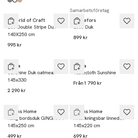
Produkten finns i färgerna:
Ash
White
Natural
,
,
,
Samarbetsföretag
A World of Craft
Svanefors
Eco Double Stripe Duk
Lollo Duk
140X250 cm
899 kr
995 kr
Himla
Himla
Sunshine Duk oatmeal
Tablecloth Sunshine
145x330
Från
1 790 kr
2 290 kr
Endast i varuhus
Endast i varuhus
Åhléns Home
Åhléns Home
Rutig bordsduk GINGHAM
Avtorkningsbar linneduk
145x250 cm
145x220 cm
499 kr
699 kr