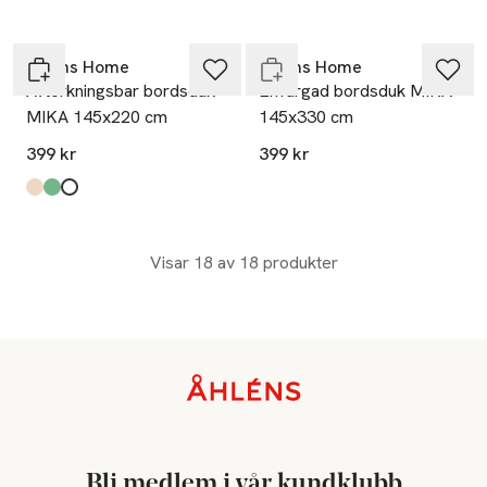
Endast i varuhus
Åhléns Home
Åhléns Home
Avtorkningsbar bordsduk
Enfärgad bordsduk MIKA
MIKA 145x220 cm
145x330 cm
399 kr
399 kr
Produkten finns i färgerna:
Beige
Lt Green
White
,
,
,
Visar 18 av 18 produkter
Sidfot
Bli medlem i vår kundklubb