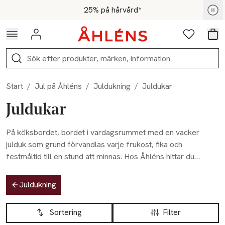
Hoppa till navigationsmenyn
Hoppa till innehåll
Hoppa till sidfot
För medlemmar - Shoppa nu
25% på hårvård*
Logga in
Favoriter
Var
Sök
Start
/
Jul på Åhléns
/
Juldukning
/
Juldukar
Juldukar
På köksbordet, bordet i vardagsrummet med en vacker
julduk som grund förvandlas varje frukost, fika och
festmåltid till en stund att minnas. Hos Åhléns hittar du
juldukar som skapar stämning från första kopp kaffe till sista
Hoppa till produktsidan
julmiddag. Välj bland klassiskt rutiga dukar, broderade
Juldukning
detaljer eller stilrent enfärgade alternativ i vintriga toner.
Hoppa till produktsidan
Lista över produkter
Oavsett om du drömmer om ett traditionellt julbord i rött och
Sortering
Filter
grönt eller ett mer avskalat och elegant uttryck, har Åhléns