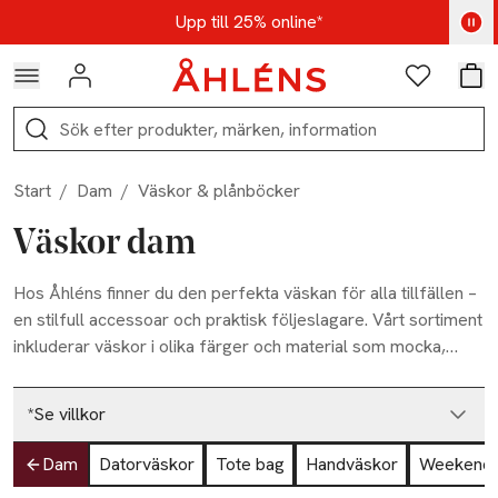
Hoppa till navigationsmenyn
Hoppa till innehåll
Hoppa till sidfot
Kod: AUG25 - Shoppa nu
Upp till 25% online*
Logga in
Favoriter
Var
Sök
Start
/
Dam
/
Väskor & plånböcker
Väskor dam
Hos Åhléns finner du den perfekta väskan för alla tillfällen –
en stilfull accessoar och praktisk följeslagare. Vårt sortiment
inkluderar väskor i olika färger och material som mocka,
nylon, skinn och läderimitation. Oavsett om du föredrar
ordning och reda eller en avslappnad stil så har vi ett
*Se villkor
alternativ som passar dig. Vår prioritet är tålighet och kvalitet,
oavsett vilken typ av väska du väljer. Ge din väska lite extra
Hoppa till produktsidan
Dam
Datorväskor
Tote bag
Handväskor
Weekendv
omsorg genom att rengöra den från smuts och smörja in