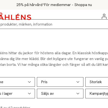
25% på hårvård*
För medlemmar - Shoppa nu
éns hittar du jackor för höstens alla dagar. En klassisk höstkappa
 känna dig lite mer klädd. Blir det kyligare ute fungerar en vanlig 
ylan borta. Vi har många olika längder och färger så att du lätt k
ust din stil.
ill produktsidan
ver produkter
ke
Pris
Storlek
s i lager
Säljs av
Kampanjty
48 av 62 produkter