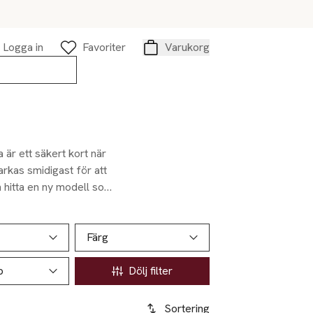
Logga in
Favoriter
Varukorg
Varukorg
 är ett säkert kort när
parkas smidigast för att
an hitta en ny modell som
Färg
p
Dölj filter
Sortering