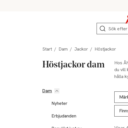
Hoppa till produktnavigation
Hoppa till innehåll
Hoppa till sidfot
Sök
Start
/
Dam
/
Jackor
/
Höstjackor
Hos Åhl
Höstjackor dam
du vill
hålla k
passar j
Dam
Hoppa till produktsidan
Hoppa t
Lista ö
Mär
Nyheter
Finn
Erbjudanden
Visar 