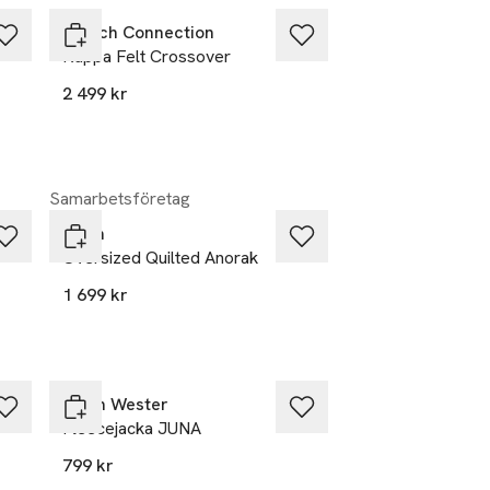
French Connection
Kappa Felt Crossover
2 499 kr
Samarbetsföretag
aim'n
Oversized Quilted Anorak
1 699 kr
Carin Wester
Fleecejacka JUNA
799 kr