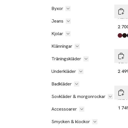
Byxor
Part
Kami
Jeans
2 70
Kjolar
Produ
Tawn
Mole
Dark
Medi
Blac
Dark
Klänningar
Fren
Träningskläder
Carm
Underkläder
2 49
Badkläder
Fren
Sovkläder & morgonrockar
Iola 
1 74
Accessoarer
Smycken & klockor
-17