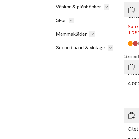
Väskor & plånböcker
Didr
Gwen
Skor
Sänk
1 25
Mammakläder
Produ
Glow
Spri
Ash 
Dark 
Vinta
Clay
Second hand & vintage
Samarb
Stut
Mose
4 00
Gue
Brea
Gilet