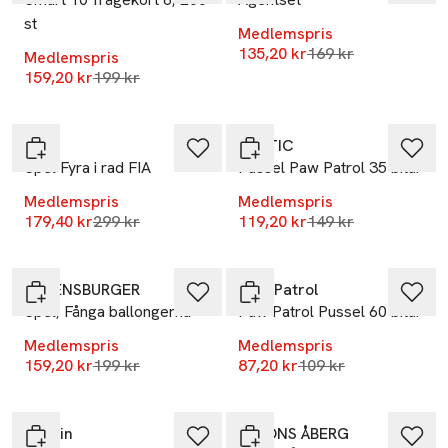
st
Medlemspris
Lägsta pris 30 dag
135,20 kr
169 kr
Medlemspris
Lägsta pris 30 dagar
159,20 kr
199 kr
-40%
-20%
Koja
TACTIC
Spel Fyra i rad FIA
Pussel Paw Patrol 35 bitar
Medlemspris
Medlemspris
Lägsta pris 30 dagar
Lägsta pris 30 dag
179,40 kr
299 kr
119,20 kr
149 kr
-20%
-20%
RAVENSBURGER
PAW Patrol
Spel, Fånga ballongerna
Paw Patrol Pussel 60 bitar
Medlemspris
Medlemspris
Lägsta pris 30 dagar
Lägsta pris 30 dagar
159,20 kr
199 kr
87,20 kr
109 kr
-20%
-20%
Mumin
ALFONS ÅBERG