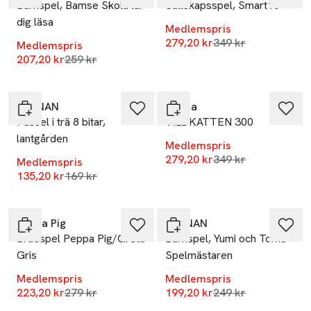
Barnspel, Bamse Skola lär
Sällskapsspel, Smart10
dig läsa
Medlemspris
Lägsta pris 30 dag
279,20 kr
349 kr
Medlemspris
Lägsta pris 30 dagar
207,20 kr
259 kr
-20%
-20%
KÄRNAN
Educa
Pussel i trä 8 bitar,
VILDKATTEN 300
lantgården
Medlemspris
Lägsta pris 30 dag
279,20 kr
349 kr
Medlemspris
Lägsta pris 30 dagar
135,20 kr
169 kr
-20%
-20%
Peppa Pig
KÄRNAN
Brädspel Peppa Pig/Greta
Barnspel, Yumi och Tomu -
Gris
Spelmästaren
Medlemspris
Medlemspris
Lägsta pris 30 dagar
Lägsta pris 30 dag
223,20 kr
279 kr
199,20 kr
249 kr
-20%
-20%