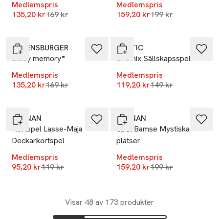
Medlemspris
Medlemspris
Lägsta pris 30 dagar
Lägsta pris 30 dag
135,20 kr
169 kr
159,20 kr
199 kr
-20%
-20%
RAVENSBURGER
TACTIC
Bluey memory®
Ordmix Sällskapsspel
Medlemspris
Medlemspris
Lägsta pris 30 dagar
Lägsta pris 30 dag
135,20 kr
169 kr
119,20 kr
149 kr
-20%
-20%
KÄRNAN
KÄRNAN
Kortspel Lasse-Maja
Spel Bamse Mystiska
Deckarkortspel
platser
Medlemspris
Medlemspris
Lägsta pris 30 dagar
Lägsta pris 30 dag
95,20 kr
119 kr
159,20 kr
199 kr
Visar 48 av 173 produkter