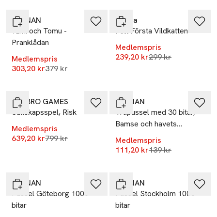
KÄRNAN
Educa
Yumi och Tomu -
Mitt Första Vildkatten
Pranklådan
Medlemspris
Lägsta pris 30 dag
239,20 kr
299 kr
Medlemspris
Lägsta pris 30 dagar
303,20 kr
379 kr
-20%
-20%
HASBRO GAMES
KÄRNAN
Sällskapsspel, Risk
Träpussel med 30 bitar,
Bamse och havets
Medlemspris
hemlighet
Lägsta pris 30 dagar
639,20 kr
799 kr
Medlemspris
Lägsta pris 30 dag
111,20 kr
139 kr
-20%
-20%
KÄRNAN
KÄRNAN
Pussel Göteborg 1000-
Pussel Stockholm 1000
bitar
bitar