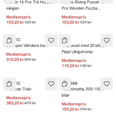
Mumin 16 Pcs Trä Hoppa i
Alfons Åberg Pussel 16
sängen
Pcs Wooden Puzzle
Vänner
Medlemspris
Medlemspris
Lägsta pris 30 dagar
Lägsta pris 30 dag
103,20 kr
129 kr
103,20 kr
129 kr
-20%
-20%
TACTIC
PIPPI
Barnspel Världens barn
Träpussel med 20 bitar,
Pippi Långstrump
Medlemspris
Lägsta pris 30 dagar
319,20 kr
399 kr
Medlemspris
Lägsta pris 30 dag
119,20 kr
149 kr
-20%
-20%
TACTIC
KÄRNAN
Mexican Train
Pusselmatta, 500-1500
bitar
Medlemspris
Lägsta pris 30 dagar
383,20 kr
479 kr
Medlemspris
Lägsta pris 30 dag
159,20 kr
199 kr
-20%
-20%