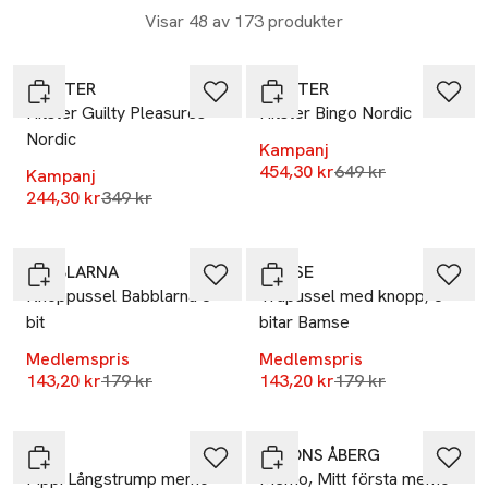
Visar 48 av 173 produkter
-30%
-30%
HITSTER
HITSTER
Hitster Guilty Pleasures
Hitster Bingo Nordic
Nordic
Kampanj
Lägsta pris 30 dag
454,30 kr
649 kr
Kampanj
Lägsta pris 30 dagar
244,30 kr
349 kr
-20%
-20%
BABBLARNA
BAMSE
Knoppussel Babblarna 8
Träpussel med knopp, 8
bit
bitar Bamse
Medlemspris
Medlemspris
Lägsta pris 30 dagar
Lägsta pris 30 dag
143,20 kr
179 kr
143,20 kr
179 kr
-20%
-20%
PIPPI
ALFONS ÅBERG
Pippi Långstrump memo
Memo, Mitt första memo