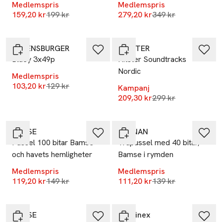
Medlemspris
Medlemspris
Lägsta pris 30 dagar
Lägsta pris 30 dag
159,20 kr
199 kr
279,20 kr
349 kr
-20%
-30%
RAVENSBURGER
HITSTER
Bluey 3x49p
Hitster Soundtracks
Nordic
Medlemspris
Lägsta pris 30 dagar
103,20 kr
129 kr
Kampanj
Lägsta pris 30 dag
209,30 kr
299 kr
-20%
-20%
BAMSE
KÄRNAN
Pussel 100 bitar Bamse
Träpussel med 40 bitar,
och havets hemligheter
Bamse i rymden
Medlemspris
Medlemspris
Lägsta pris 30 dagar
Lägsta pris 30 dag
119,20 kr
149 kr
111,20 kr
139 kr
-20%
-20%
BAMSE
Martinex