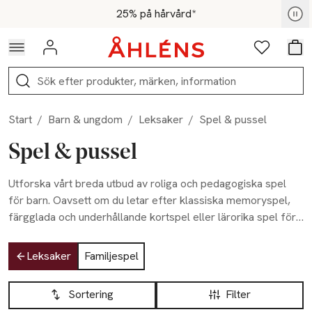
Hoppa till navigationsmenyn
Hoppa till innehåll
Hoppa till sidfot
För medlemmar - Shoppa nu
25% på hårvård*
Logga in
Favoriter
Var
Sök
Start
/
Barn & ungdom
/
Leksaker
/
Spel & pussel
Spel & pussel
Utforska vårt breda utbud av roliga och pedagogiska spel
för barn. Oavsett om du letar efter klassiska memoryspel,
färgglada och underhållande kortspel eller lärorika spel för
att stödja barnets utveckling, har vi ett varierat sortiment för
Hoppa till produktsidan
alla åldrar och intressen.
Leksaker
Familjespel
Hoppa till produktsidan
Lista över produkter
Sortering
Filter