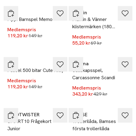
PIPPI
Mumin
Pippi Barnspel Memo
Mumin & Vänner
klistermärken (180
Medlemspris
Stickers)
Lägsta pris 30 dagar
119,20 kr
149 kr
Medlemspris
Lägsta pris 30 dagar
55,20 kr
69 kr
-20%
-20%
Trefl
Enigma
Pussel 500 bitar Cute Kitty
Sällskapsspel,
Carcassonne Scandi
Medlemspris
Lägsta pris 30 dagar
119,20 kr
149 kr
Medlemspris
Lägsta pris 30 dag
343,20 kr
429 kr
-20%
-20%
MINDTWISTER
BAMSE
SMART10 Frågekort
Trollerilåda, Bamses
Junior
första trollerilåda