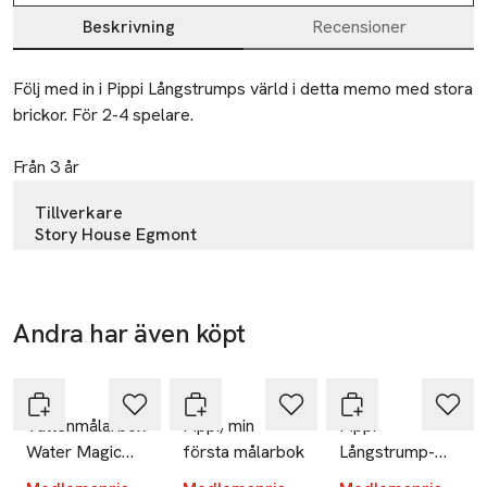
Beskrivning
Recensioner
Beskrivning
Följ med in i Pippi Långstrumps värld i detta memo med stora 
brickor. För 2-4 spelare.

Från 3 år
Tillverkare
Story House Egmont
Karlavägen 96
115 26 Stockholm
Sweden
Andra har även köpt
-20%
-20%
-25%
orderkontor@egmont.se
Hoppa över bildspelet
E-post
PIPPI
PIPPI
PIPPI
Mobilnummer
Vattenmålarbok
Pippi, min
Pippi
SKU: 65530884
Water Magic
första målarbok
Långstrump-
Pippi
tröja LYCKA