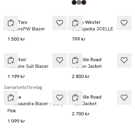
Produkten finns i färgerna:
Black
Grey/White Pinstripe
Mole'
,
,
,
Nyhet
Part Two
Carin Wester
TaylorsPW Blazer
Jeansjacka JOELLE
1 500 kr
799 kr
Neo Noir
Marville Road
Francine Suit Blazer
Marion Jacket
1 199 kr
2 800 kr
Samarbetsföretag
Noella
Marville Road
N-kasaundra Blazer - Baby
Alba Jacket
Pink
2 700 kr
1 099 kr