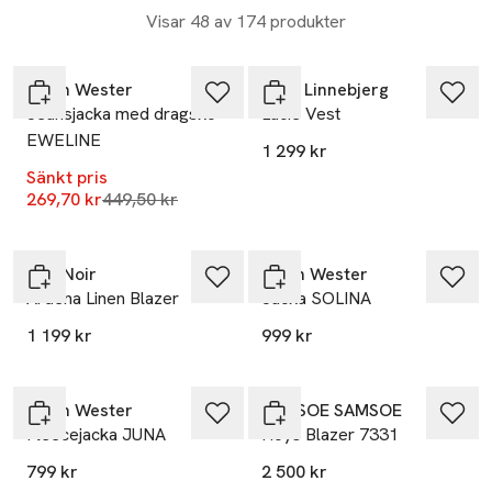
Visar 48 av 174 produkter
-40%
Nyhet
Carin Wester
Sibin Linnebjerg
Jeansjacka med dragsko
Lucie Vest
EWELINE
1 299 kr
Sänkt pris
Lägsta pris 30 dagar
269,70 kr
449,50 kr
Nyhet
Nyhet
Neo Noir
Carin Wester
Ardena Linen Blazer
Jacka SOLINA
1 199 kr
999 kr
Carin Wester
SAMSOE SAMSOE
Fleecejacka JUNA
Hoys Blazer 7331
799 kr
2 500 kr