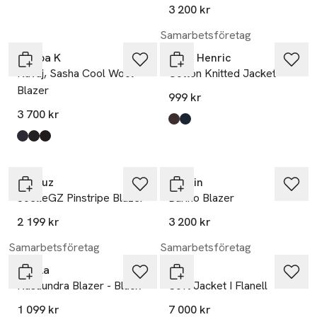
3 200 kr
Samarbetsföretag
Filippa K
John Henric
Kavaj, Sasha Cool Wool
Cotton Knitted Jacket
Blazer
999 kr
3 700 kr
Produkten finns i färgerna:
dark brown
navy blue
,
,
Produkten finns i färgerna:
Dk. Navy
Black
Dark Chocolate
,
,
,
Gestuz
Stylein
JoelleGZ Pinstripe Blazer
Barino Blazer
2 199 kr
3 200 kr
Samarbetsföretag
Samarbetsföretag
Noella
Eton
Kasaundra Blazer - Black
Soft Jacket I Flanell
1 099 kr
7 000 kr