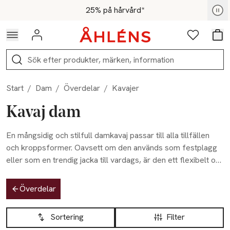
Hoppa till navigationsmenyn
Hoppa till innehåll
Hoppa till sidfot
För medlemmar - Shoppa nu
25% på hårvård*
Logga in
Favoriter
Var
Sök
Start
/
Dam
/
Överdelar
/
Kavajer
Kavaj dam
En mångsidig och stilfull damkavaj passar till alla tillfällen
och kroppsformer. Oavsett om den används som festplagg
eller som en trendig jacka till vardags, är den ett flexibelt och
snyggt tillskott till garderoben. Hos Åhléns hittar du ett
Hoppa till produktsidan
varierat utbud av kvalitativa kavajer, redo att anpassas för
Överdelar
olika stilar och väderförhållanden. Vi finns här för att hjälpa
Hoppa till produktsidan
Lista över produkter
dig med ditt kavajköp online eller i våra varuhus.
Sortering
Filter