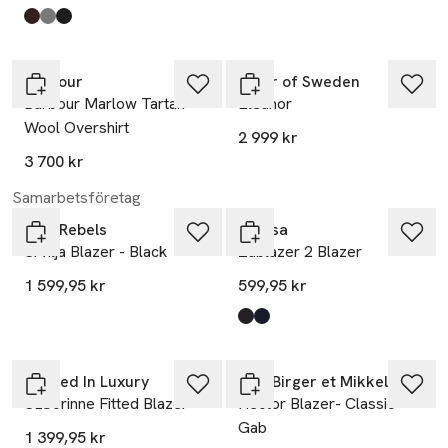
Produkten finns i färgerna:
Mole'
Grey/White Pinstripe
Black
,
,
,
Nyhet
Nyhet
Barbour
Tiger of Sweden
Barbour Marlow Tartan
Eleanor
Wool Overshirt
2 999 kr
3 700 kr
Samarbetsföretag
Soft Rebels
Fransa
Srvilja Blazer - Black
Zablazer 2 Blazer
1 599,95 kr
599,95 kr
Produkten finns i färgerna:
(noos) Black
(noos) Dark Peacoat
,
,
Soaked In Luxury
DAY Birger et Mikkelsen
SLCorinne Fitted Blazer
Hector Blazer- Classic
Gab
1 399,95 kr