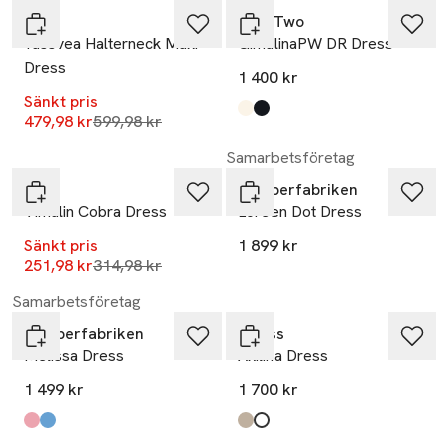
YAS
Part Two
Yassvea Halterneck Maxi
GimalinaPW DR Dress
Dress
1 400 kr
Sänkt pris
Produkten finns i färgerna:
Tofu
Black
,
,
Lägsta pris 30 dagar
479,98 kr
599,98 kr
-20%
Samarbetsföretag
Vila
Jumperfabriken
Vimalin Cobra Dress
Loreen Dot Dress
Sänkt pris
1 899 kr
Lägsta pris 30 dagar
251,98 kr
314,98 kr
Samarbetsföretag
Jumperfabriken
Guess
Melissa Dress
Akilina Dress
1 499 kr
1 700 kr
Produkten finns i färgerna:
pink
white
,
,
Produkten finns i färgerna:
4g Blossom Flower Fo
Jet Black A996
,
,
-20%
-43%