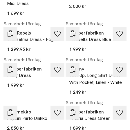
Midi Dress
2 000 kr
1 699 kr
Samarbetsföretag
Samarbetsföretag
Soft Rebels
Jumperfabriken
Sranselma Dress - Fog
- Isabella Dress Blue
1 299,95 kr
1 999 kr
Samarbetsföretag
Samarbetsföretag
Jumperfabriken
Tiffany
Philly Dress
18970p, Long Shirt Dress
With Pocket, Linen - White
1 999 kr
1 249 kr
Samarbetsföretag
Marimekko
Jumperfabriken
Popliini Piirto Unikko
- Maria Dress Green
2 850 kr
1 899 kr