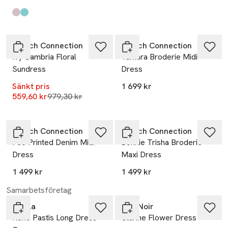
Produkten finns i färgerna:
Light Pink, Wine Red
Blue, Off White
,
,
-43%
French Connection
French Connection
Ivy Cambria Floral
Tamara Broderie Midi
Sundress
Dress
Sänkt pris
1 699 kr
Lägsta pris 30 dagar
559,60 kr
979,30 kr
French Connection
French Connection
Feo Printed Denim Midi
Bonnie Trisha Broderie
Dress
Maxi Dress
1 499 kr
1 499 kr
Samarbetsföretag
Noella
Neo Noir
Reno Pastis Long Dress -
Clarine Flower Dress