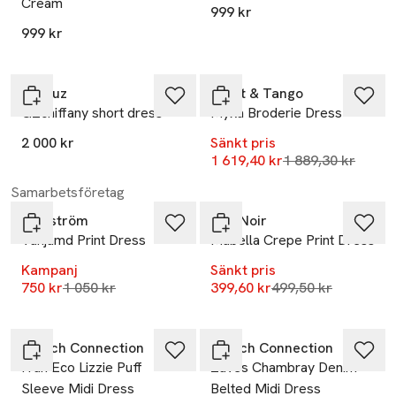
Cream
999 kr
999 kr
-14%
Gestuz
Twist & Tango
GZchiffany short dress
Myka Broderie Dress
2 000 kr
Sänkt pris
Lägsta pris 30 da
1 619,40 kr
1 889,30 kr
-29%
-20%
Samarbetsföretag
Modström
Neo Noir
Vanjamd Print Dress
Mabella Crepe Print Dress
Kampanj
Sänkt pris
Lägsta pris 30 dagar
Lägsta pris 30 dag
750 kr
1 050 kr
399,60 kr
499,50 kr
-43%
French Connection
French Connection
Fran Eco Lizzie Puff
Zaves Chambray Denim
Sleeve Midi Dress
Belted Midi Dress