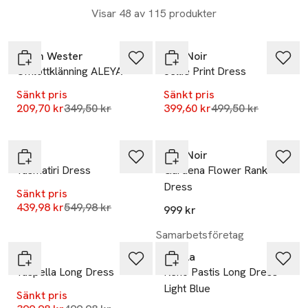
sommarkänslan. Välj en modell som passar din aktivitet och
Visar 48 av 115 produkter
väderförhållanden, och njut av en glad midsommar!
-40%
-20%
Carin Wester
Neo Noir
Omlottklänning ALEYA
Jellie Print Dress
Sänkt pris
Sänkt pris
Lägsta pris 30 dagar
Lägsta pris 30 dag
209,70 kr
349,50 kr
399,60 kr
499,50 kr
-20%
YAS
Neo Noir
Yasmatiri Dress
Gardena Flower Rank
Dress
Sänkt pris
Lägsta pris 30 dagar
439,98 kr
549,98 kr
999 kr
-20%
Samarbetsföretag
YAS
Noella
Yaspella Long Dress
Reno Pastis Long Dress -
Light Blue
Sänkt pris