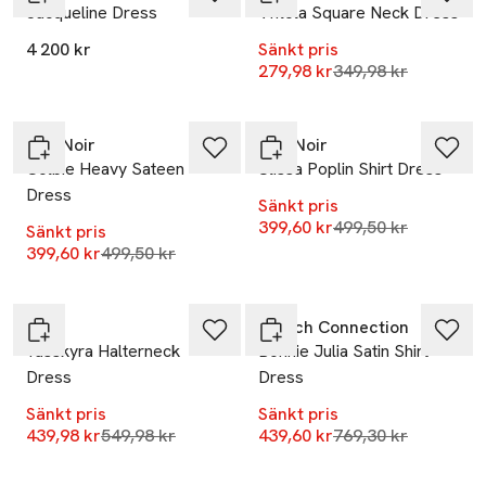
Jacqueline Dress
Viflola Square Neck Dress
4 200 kr
Sänkt pris
Lägsta pris 30 dag
279,98 kr
349,98 kr
-20%
-20%
Neo Noir
Neo Noir
Colbie Heavy Sateen
Ulissa Poplin Shirt Dress
Dress
Sänkt pris
Lägsta pris 30 dag
399,60 kr
499,50 kr
Sänkt pris
Lägsta pris 30 dagar
399,60 kr
499,50 kr
-20%
-43%
YAS
French Connection
Yasskyra Halterneck
Bonnie Julia Satin Shirt
Dress
Dress
Sänkt pris
Sänkt pris
Lägsta pris 30 dagar
Lägsta pris 30 dag
439,98 kr
549,98 kr
439,60 kr
769,30 kr
-20%