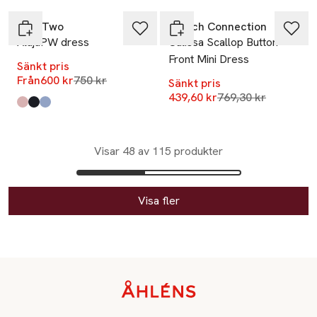
Part Two
French Connection
AlajaPW dress
Calissa Scallop Button
Front Mini Dress
Sänkt pris
Lägsta pris 30 dagar
Från
600 kr
750 kr
Sänkt pris
Lägsta pris 30 dag
439,60 kr
769,30 kr
Produkten finns i färgerna:
Pink Shadow Flower Print
After Midnight Dot
Blue Shadow Flower
,
,
,
Visar 48 av 115 produkter
Visa fler
Sidfot