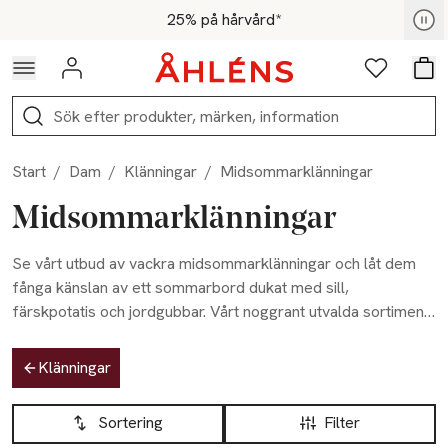
Hoppa till navigationsmenyn
Hoppa till innehåll
Hoppa till sidfot
För medlemmar - Shoppa nu
25% på hårvård*
Logga in
Favoriter
Var
Sök
Start
/
Dam
/
Klänningar
/
Midsommarklänningar
Midsommarklänningar
Se vårt utbud av vackra midsommarklänningar och låt dem
fånga känslan av ett sommarbord dukat med sill,
färskpotatis och jordgubbar. Vårt noggrant utvalda sortiment
inkluderar stilar för alla smaker, så oavsett om du firar i
Hoppa till produktsidan
trädgården, på stan eller vid en uppklädd tillställning,
Klänningar
kommer du att känna dig somrig och festlig till midsommar.
Hoppa till produktsidan
Lista över produkter
Komplettera din midsommarklänning med färska blommor
Sortering
Filter
och läckra accessoarer för en komplett look som förstärker