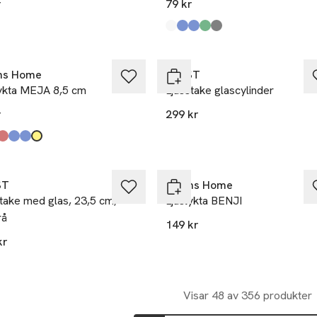
r
79 kr
kten finns i färgerna:
n
,
,
Produkten finns i färgerna:
Clear
Lt Blue
Blue
Green
Grey
,
,
,
,
,
ns Home
ERNST
lykta MEJA 8,5 cm
Ljusstake glascylinder
r
299 kr
kten finns i färgerna:
 Grey
g Blue
ue
ow
,
,
,
,
,
ST
Åhléns Home
take med glas, 23,5 cm,
Ljuslykta BENJI
rå
149 kr
kr
Visar 48 av 356 produkter