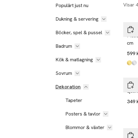
Visar 
Populärt just nu
Dukning & servering
MANO
Böcker, spel & pussel
Mäss
cm
Badrum
599 
Kök & matlagning
Produ
Gold
Silve
Sovrum
Åhlé
Dekoration
Ljus
Tapeter
349 
Posters & tavlor
Blommor & växter
ERN