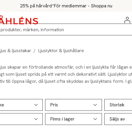
25% på hårvård*
För medlemmar - Shoppa nu
Ljus & ljusstakar
/
Ljuslyktor & ljushållare
jus skapar en förtrollande atmosfär, och i en ljuslykta får lågan 
gt som ljuset sprids på ett varmt och dekorativt sätt. Ljuslyktor 
tiv till öppna lågor, då ljuset ofta skyddas av ljuslyktans form. I 
a dem som små vaser för blommor eller buketter, vilket gör det 
emang med tända ljus, växter och andra dekorativa inslag.
ill produktsidan
ver produkter
ke
Pris
Storlek
Finns i lager
Säljs av