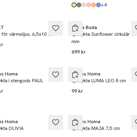
till
+4
kten finns i färgerna:
e
e/Blue
,
,
Produkten finns i färgerna:
Yellow
Light Grey
Dk Beige
Pink
Amber
Light Blue
,
,
,
,
,
,
ST
Kosta Boda
 för värmeljus, 6,5x10 cm
Ljuslykta Sunflower cirkulär 1
mm
kr
699 kr
Ta 3 betala för 2
ns Home
Åhléns Home
ykta i stengods PAUL
Ljuslykta LUMA LEO 8 cm
kr
99 kr
kten finns i färgerna:
hite
rown
,
,
ns Home
Åhléns Home
ykta OLIVIA
Ljuslykta MAJA 7,5 cm