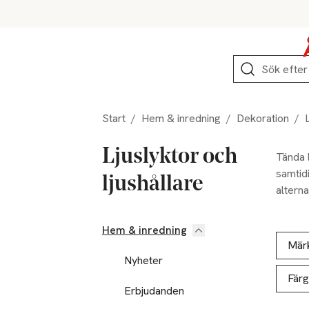
Hoppa till produktnavigation
Hoppa till innehåll
Hoppa till sidfot
Sök
Start
/
Hem & inredning
/
Dekoration
/
Ljuslyktor och
Tända l
samtidi
ljushållare
alterna
använd
arrang
Hem & inredning
Hoppa till produktsidan
Hoppa t
Lista ö
Mär
Nyheter
Färg
Erbjudanden