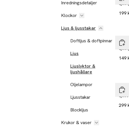
Inredningsdetaljer
Ljusl
199 
Klockor
Ljus & ljusstakar
Ta 3
Doftljus & doftpinnar
Åhlé
Ljus
Ljus
149 
Ljuslyktor &
ljushållare
Nyh
Oljelampor
MANO
Ljus
Ljusstakar
299 
Blockljus
Krukor & vaser
Nyh