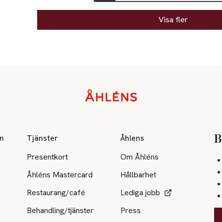
Visa fler
on
Tjänster
Åhlens
B
Presentkort
Om Åhléns
Åhléns Mastercard
Hållbarhet
Restaurang/café
Lediga jobb
Behandling/tjänster
Press