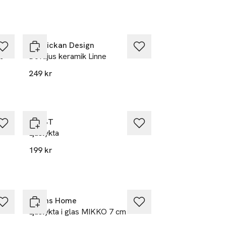
Solstickan Design
15
Doftljus keramik Linne
249 kr
ERNST
Ljuslykta
199 kr
Åhléns Home
Ljuslykta i glas MIKKO 7 cm