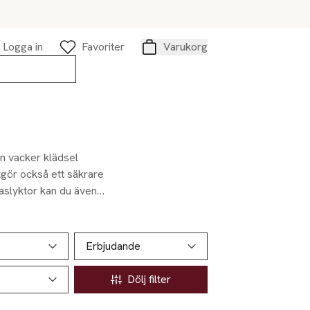
Logga in
Favoriter
Varukorg
Varukorg
en vacker klädsel
utgör också ett säkrare
glaslyktor kan du även
möjligt att skapa vackra
Erbjudande
Dölj filter