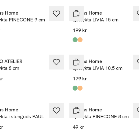
ns Home
Åhléns Home
lykta PINECONE 9 cm
Ljuslykta LIVIA 15 cm
r
199 kr
Produkten finns i färgerna:
Green
Amber
,
,
et
Nyhet
 ATELIER
Åhléns Home
ykta 8 cm
Ljuslykta LIVIA 10,5 cm
kr
179 kr
kten finns i färgerna:
r
,
,
Produkten finns i färgerna:
Green
Amber
,
,
et
Nyhet
ns Home
Åhléns Home
ykta i stengods PAUL
Ljuslykta PINECONE 8 cm
kr
49 kr