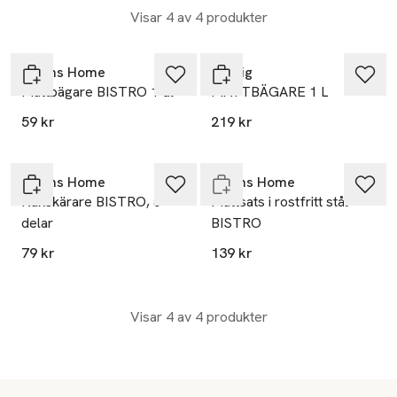
Visar 4 av 4 produkter
Åhléns Home
Rig-tig
Måttbägare BISTRO 1 dl
MÅTTBÄGARE 1 L
59 kr
219 kr
Endast i varuhus
Åhléns Home
Åhléns Home
Kakskärare BISTRO, 5
Måttsats i rostfritt stål
delar
BISTRO
79 kr
139 kr
Visar 4 av 4 produkter