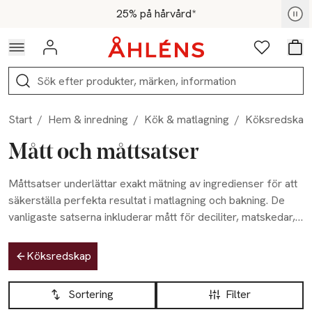
Hoppa till navigationsmenyn
Hoppa till innehåll
Hoppa till sidfot
För medlemmar - Shoppa nu
25% på hårvård*
Logga in
Favoriter
Var
Sök
Start
/
Hem & inredning
/
Kök & matlagning
/
Köksredskap
Mått och måttsatser
Måttsatser underlättar exakt mätning av ingredienser för att
säkerställa perfekta resultat i matlagning och bakning. De
vanligaste satserna inkluderar mått för deciliter, matskedar,
teskedar, och kryddmått, vilket ger precision i receptföljning.
Hoppa till produktsidan
Material som rostfritt stål gör dem hållbara och enkla att
Köksredskap
rengöra.
Hoppa till produktsidan
Lista över produkter
Sortering
Filter