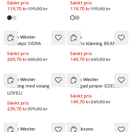
Sänkt pris
Sänkt pris
Lägsta pris 30 dagar
Lägsta pris 30 dag
119,70 kr
199,50 kr
119,70 kr
199,50 kr
Produkten finns i färgerna:
Black
Dots
,
,
Produkten finns i färgerna:
Beige Stripe
Blue Stripe
,
,
-40%
-40%
Carin Wester
Wera
Jeanskjol SIDRA
Ärmlös klänning BEAN
Sänkt pris
Sänkt pris
Lägsta pris 30 dagar
Lägsta pris 30 dag
209,70 kr
349,50 kr
149,70 kr
249,50 kr
-40%
-40%
Carin Wester
Carin Wester
Klänning med volang
V-ringad jumper EDESSA
LOVELI
Sänkt pris
Lägsta pris 30 dag
149,70 kr
249,50 kr
Sänkt pris
Lägsta pris 30 dagar
239,70 kr
399,50 kr
-40%
-14%
Carin Wester
Didriksons