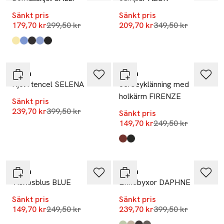
Sänkt pris
Sänkt pris
Lägsta pris 30 dagar
Lägsta pris 30 dag
179,70 kr
299,50 kr
209,70 kr
349,50 kr
Produkten finns i färgerna:
Light Yellow
Mid Blue Stripe
Dark Brown
Light Blue
Black
,
,
,
,
,
-40%
-40%
Wera
Wera
Kjol i tencel SELENA
Jerseyklänning med
holkärm FIRENZE
Sänkt pris
Lägsta pris 30 dagar
239,70 kr
399,50 kr
Sänkt pris
Lägsta pris 30 dag
149,70 kr
249,50 kr
Produkten finns i färgerna:
Terracotta
Black
,
,
-40%
-40%
Wera
Wera
Viskosblus BLUE
Linnebyxor DAPHNE
Sänkt pris
Sänkt pris
Lägsta pris 30 dagar
Lägsta pris 30 dag
149,70 kr
249,50 kr
239,70 kr
399,50 kr