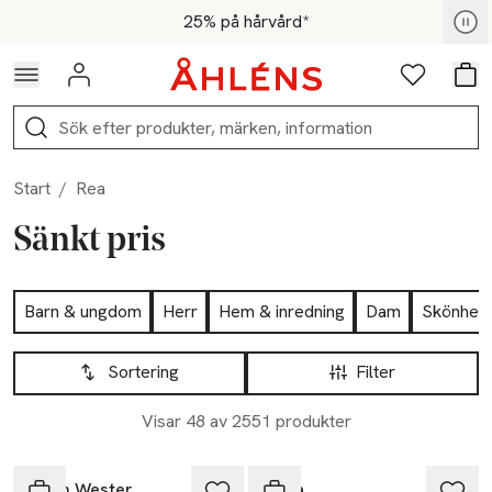
Hoppa till navigationsmenyn
Hoppa till innehåll
Hoppa till sidfot
För medlemmar - Shoppa nu
25% på hårvård*
Logga in
Favoriter
Var
Sök
Start
/
Rea
Sänkt pris
Hoppa till produktsidan
Barn & ungdom
Herr
Hem & inredning
Dam
Skönhet
Hoppa till produktsidan
Lista över produkter
Sortering
Filter
Visar 48 av 2551 produkter
-40%
-40%
Carin Wester
Wera