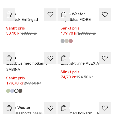
-25%
-40%
Dako
Carin Wester
Halsduk Enfärgad
Skjortblus FIORE
Sänkt pris
Sänkt pris
Lägsta pris 30 dagar
Lägsta pris 30 dag
38,10 kr
50,80 kr
179,70 kr
299,50 kr
Produkten finns i färgerna:
Navy Stripe
Beige Stripe
Red Stripe
,
,
,
-40%
-40%
Wera
Wera
Linneblus med holkärm
Elastiskt linne ALEXIA
SABINA
Sänkt pris
Lägsta pris 30 dagar
74,70 kr
124,50 kr
Sänkt pris
Lägsta pris 30 dagar
179,70 kr
299,50 kr
Produkten finns i färgerna:
Light Green
Blue
White
Mole
,
,
,
,
-40%
-40%
Carin Wester
Wera
Bomullsshorts MABEL
Blus med holkärm LIA