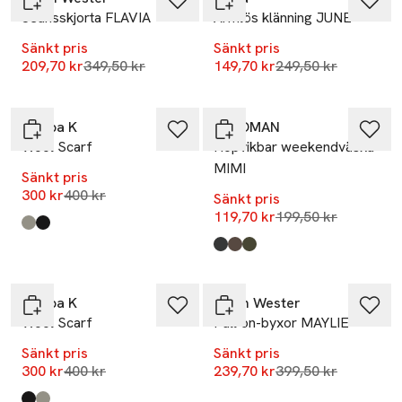
Jeansskjorta FLAVIA
Ärmlös klänning JUNE
Sänkt pris
Sänkt pris
Lägsta pris 30 dagar
Lägsta pris 30 dag
209,70 kr
349,50 kr
149,70 kr
249,50 kr
-25%
-40%
Filippa K
Å WOMAN
Wool Scarf
Hopvikbar weekendväska
MIMI
Sänkt pris
Lägsta pris 30 dagar
300 kr
400 kr
Sänkt pris
Lägsta pris 30 dag
119,70 kr
199,50 kr
Produkten finns i färgerna:
Dk Taupe
Anthracite
,
,
Produkten finns i färgerna:
Black
Brown
Dk Khaki
,
,
,
-25%
-40%
Filippa K
Carin Wester
Wool Scarf
Pull on-byxor MAYLIE
Sänkt pris
Sänkt pris
Lägsta pris 30 dagar
Lägsta pris 30 dag
300 kr
400 kr
239,70 kr
399,50 kr