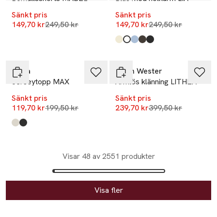
Sänkt pris
Sänkt pris
Lägsta pris 30 dagar
Lägsta pris 30 dag
149,70 kr
249,50 kr
149,70 kr
249,50 kr
Produkten finns i färgerna:
Light Yellow
Stone
Blue
Brown
Black
,
,
,
,
,
-40%
-40%
Wera
Carin Wester
Jerseytopp MAX
Ärmlös klänning LITHEA
Sänkt pris
Sänkt pris
Lägsta pris 30 dagar
Lägsta pris 30 dag
119,70 kr
199,50 kr
239,70 kr
399,50 kr
Produkten finns i färgerna:
Dots
Black
,
,
Visar 48 av 2551 produkter
Visa fler