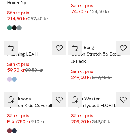
Boxer 2p
Sänkt pris
Lägsta pris 30 dagar
74,70 kr
124,50 kr
Sänkt pris
Lägsta pris 30 dagar
214,50 kr
257,40 kr
Produkten finns i färgerna:
Multipack 3
Multipack 1
Multipack 2
,
,
,
-40%
-17%
RIKIKI
Björn Borg
Klänning LEAH
Cotton Stretch 56 Boxer
3-Pack
Sänkt pris
Lägsta pris 30 dagar
59,70 kr
99,50 kr
Sänkt pris
Lägsta pris 30 dag
249,50 kr
299,40 kr
Produkten finns i färgerna:
Purple Heart
Blue Stripe
,
,
-14%
-40%
Didriksons
Carin Wester
Björnen Kids Coverall
Tröja i lyocell FLORITA
Sänkt pris
Sänkt pris
Lägsta pris 30 dagar
Lägsta pris 30 dag
Från
780 kr
910 kr
209,70 kr
349,50 kr
Produkten finns i färgerna:
Rusty Wine
Navy
,
,