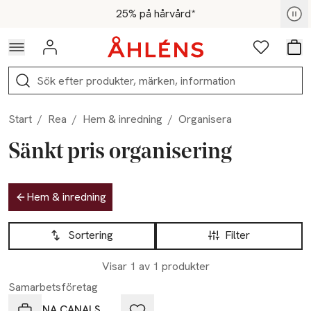
Hoppa till navigationsmenyn
Hoppa till innehåll
Hoppa till sidfot
För medlemmar - Shoppa nu
25% på hårvård*
Logga in
Favoriter
Var
Sök
Start
/
Rea
/
Hem & inredning
/
Organisera
Sänkt pris organisering
Hoppa till produktsidan
Hem & inredning
Hoppa till produktsidan
Lista över produkter
Sortering
Filter
Visar 1 av 1 produkter
Samarbetsföretag
LORENA CANALS