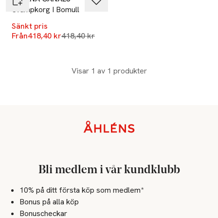
Svampkorg I Bomull
Sänkt pris
Lägsta pris 30 dagar
Från
418,40 kr
418,40 kr
Visar 1 av 1 produkter
Sidfot
Bli medlem i vår kundklubb
10% på ditt första köp som medlem*
Bonus på alla köp
Bonuscheckar