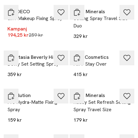
ARTDECO
IDUN Minerals
3in1 Makeup Fixing Spray
Setting Spray Travel Size
Duo
Kampanj
Lägsta pris 30 dagar
194,25 kr
259 kr
329 kr
Anastasia Beverly Hills
MAC Cosmetics
Dewy Set Setting Spray
Fix + Stay Over
359 kr
415 kr
Revolution
IDUN Minerals
Pro Hydra-Matte Fixing
Ready Set Refresh Setting
Spray
Spray Travel Size
159 kr
179 kr