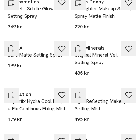
LH Cosmetics
Urban Decay
On Set - Subtle Glow
All Nighter Makeup Setting
Setting Spray
Spray Matte Finish
349 kr
220 kr
MOIRA
bareMinerals
Ultra Matte Setting Spray
Original Mineral Veil
Setting Spray
199 kr
435 kr
Revolution
NARS
Superfix Hydra Cool Prep
Light Reflecting Makeup
+ Fix Continous Fixing Mist
Setting Mist
179 kr
495 kr