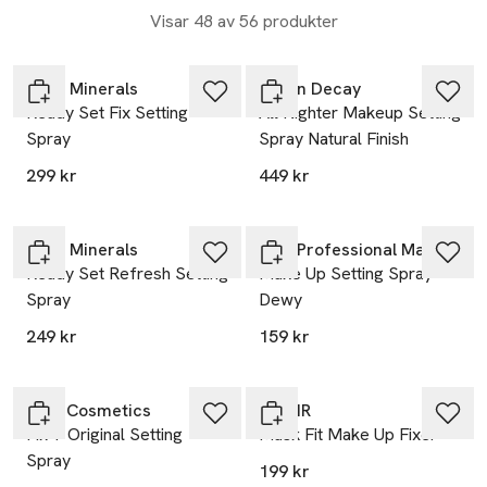
hela dagen!
Visar 48 av 56 produkter
IDUN Minerals
Urban Decay
Ready Set Fix Setting
All Nighter Makeup Setting
Spray
Spray Natural Finish
299 kr
449 kr
25% vid köp över 200kr
IDUN Minerals
NYX Professional Makeup
Ready Set Refresh Setting
Make Up Setting Spray
Spray
Dewy
249 kr
159 kr
MAC Cosmetics
TIRTIR
Fix + Original Setting
Mask Fit Make Up Fixer
Spray
199 kr