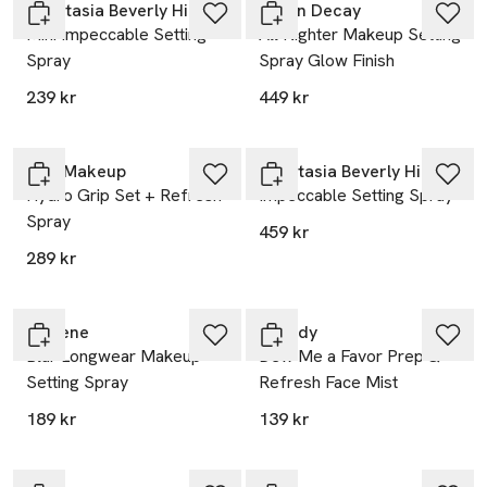
Anastasia Beverly Hills
Urban Decay
Mini Impeccable Setting
All Nighter Makeup Setting
Spray
Spray Glow Finish
239 kr
449 kr
Milk Makeup
Anastasia Beverly Hills
Hydro Grip Set + Refresh
Impeccable Setting Spray
Spray
459 kr
289 kr
Lumene
Scandy
Blur Longwear Makeup
Dew Me a Favor Prep &
Setting Spray
Refresh Face Mist
189 kr
139 kr