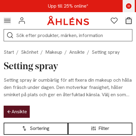
Hoppa till navigationsmenyn
Hoppa till innehåll
Hoppa till sidfot
Kod: AUG25 - Shoppa nu
Upp till 25% online*
Logga in
Favoriter
Var
Sök
Start
/
Skönhet
/
Makeup
/
Ansikte
/
Setting spray
Setting spray
Setting spray är oumbärlig för att fixera din makeup och hålla
den fräsch under dagen. Den motverkar fnasighet, håller
sminket på plats och ger en återfuktad känsla. Välj en som
passar din hudtyp – det som är bäst för torr hud skiljer sig
Hoppa till produktsidan
från det för oljig hud. Utforska vårt sortiment av setting
Ansikte
sprays online eller besök våra varuhus för personlig service
Hoppa till produktsidan
Lista över produkter
och expertrådgivning. Med rätt setting spray kan du
Sortering
Filter
säkerställa att din makeup sitter perfekt och ser fantastisk ut