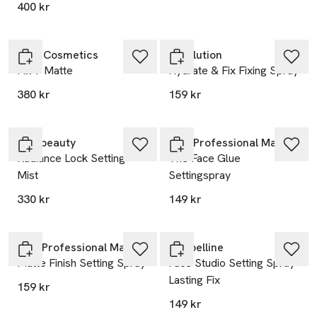
400 kr
MAC Cosmetics
Revolution
Fix + Matte
Hydrate & Fix Fixing Spray
380 kr
159 kr
25% vid köp över 200kr
rms beauty
NYX Professional Makeup
Radiance Lock Setting
The Face Glue
Mist
Settingspray
330 kr
149 kr
25% vid köp över 200kr
NYX Professional Makeup
Maybelline
Matte Finish Setting Spray
Face Studio Setting Spray
Lasting Fix
159 kr
149 kr