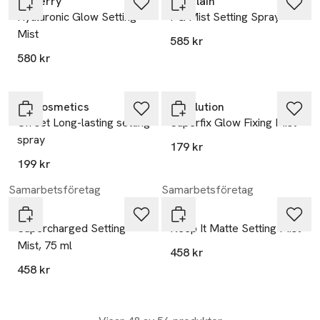
By Terry
Guerlain
Hyaluronic Glow Setting
PG Mist Setting Spray
Mist
585 kr
580 kr
LH Cosmetics
Revolution
On set Long-lasting setting
Superfix Glow Fixing Mist
spray
179 kr
199 kr
Samarbetsföretag
Samarbetsföretag
Mii
Mii
Supercharged Setting
Keep It Matte Setting Mist
Mist, 75 ml
458 kr
458 kr