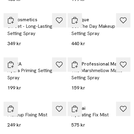
LH Cosmetics
Clinique
On Set - Long-Lasting
Set The Day Makeup
Setting Spray
Setting Spray
349 kr
440 kr
25% vid köp över 200kr
MOIRA
NYX Professional Makeup
Hydra Priming Setting
The Marshmellow Matte
Spray
Setting Spray
199 kr
159 kr
Pixi
Sensai
Makeup Fixing Mist
Hydrating Fix Mist
249 kr
575 kr
-25%