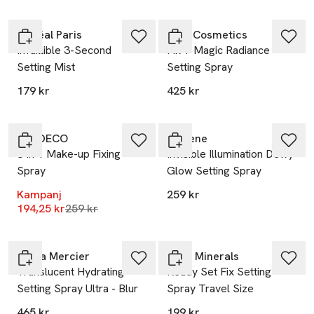
L'Oréal Paris
MAC Cosmetics
Infaillible 3-Second
Fix + Magic Radiance
Setting Mist
Setting Spray
179 kr
425 kr
-25%
ARTDECO
Lumene
3 In 1 Make-up Fixing
Invisible Illumination Dewy
Spray
Glow Setting Spray
Kampanj
259 kr
Lägsta pris 30 dagar
194,25 kr
259 kr
Laura Mercier
IDUN Minerals
Translucent Hydrating
Ready Set Fix Setting
Setting Spray Ultra - Blur
Spray Travel Size
465 kr
199 kr