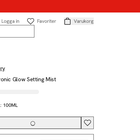
Logga in
Favoriter
Varukorg
Varukorg
ry
onic Glow Setting Mist
k:
100ML