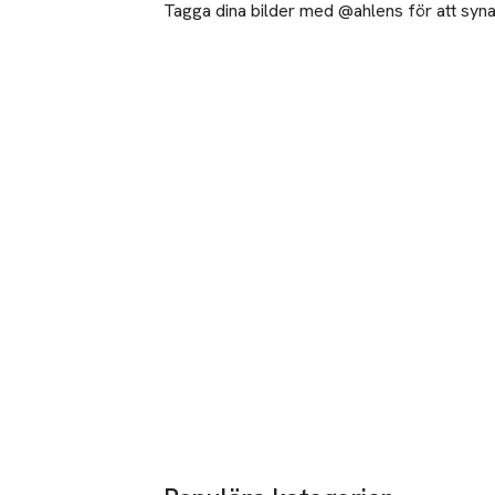
-Passar alla hud
Tagga dina bilder med @ahlens för att synas
-90% naturlig, 
-100% återvinni