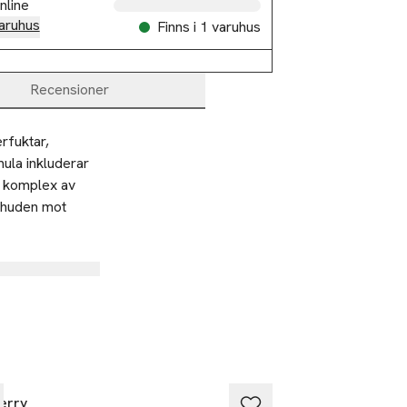
nline
aruhus
Finns i 1 varuhus
Recensioner
fuktar, 
ula inkluderar 
 komplex av 
 huden mot 
med en icke 
ill 1000 
din huds 
nologi som ser 
erry
By Terry