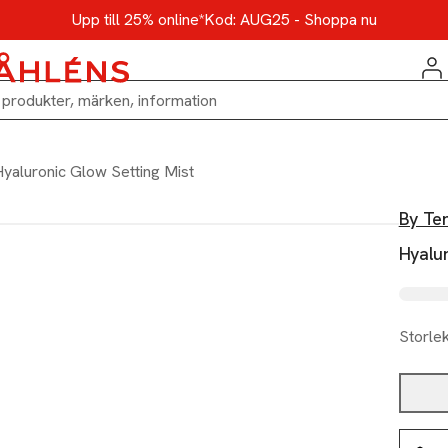
Upp till 25% online*
Kod: AUG25 - Shoppa nu
Hyaluronic Glow Setting Mist
By Ter
Hyalur
Storle