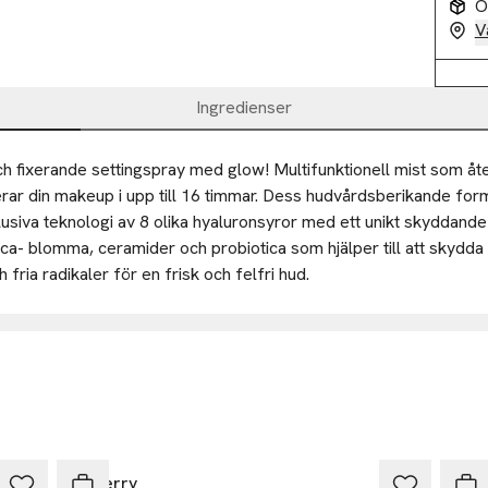
O
V
Ingredienser
h fixerande settingspray med glow! Multifunktionell mist som åter
erar din makeup i upp till 16 timmar. Dess hudvårdsberikande form
siva teknologi av 8 olika hyaluronsyror med ett unikt skyddande
ca- blomma, ceramider och probiotica som hjälper till att skydda
fria radikaler för en frisk och felfri hud. 

ta viktlösa textur och lättabsorberande formula känns behaglig 
Ansvarig person inom EU
t i huden.

Dermarome AB
Hyaluronsyra har extremt återfuktande egenskaper, kan binda upp t
td
Rosenlundsgatan 50
vikt i vatten, för att hålla huden återfuktad och strålande. Behåll 
11863 Stockholm
d kraften av 8 olika typer av hyaluronsyra med sin exklusiva tek
ll Road
Sweden
d en trippel återfuktning:

ndon
By Terry
By T