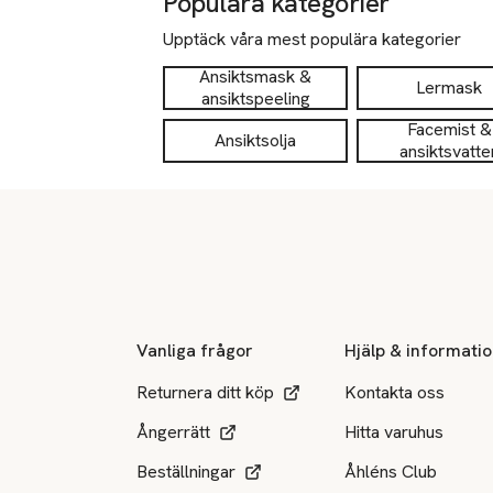
Populära kategorier
Upptäck våra mest populära kategorier
Ansiktsmask &
Lermask
ansiktspeeling
Facemist &
Ansiktsolja
ansiktsvatte
Sidfot
Vanliga frågor
Hjälp & informati
Returnera ditt köp
Kontakta oss
Ångerrätt
Hitta varuhus
Beställningar
Åhléns Club