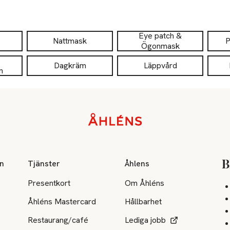
Eye patch &
Nattmask
P
Ögonmask
Dagkräm
Läppvård
n
on
Tjänster
Åhlens
B
Presentkort
Om Åhléns
Åhléns Mastercard
Hållbarhet
Restaurang/café
Lediga jobb