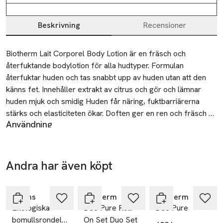
Beskrivning
Recensioner
Beskrivning
Biotherm Lait Corporel Body Lotion är en fräsch och 
återfuktande bodylotion för alla hudtyper. Formulan 
återfuktar huden och tas snabbt upp av huden utan att den 
känns fet. Innehåller extrakt av citrus och gör och lämnar 
huden mjuk och smidig Huden får näring, fuktbarriärerna 
stärks och elasticiteten ökar. Doften ger en ren och fräsch 
Användning
känsla av välbehag.

Applicera efter dusch eller bad för att återfukta din hud
Återvinning
Lämna den tomma förpackningen till återvinning på din 
Lämna den tomma förpackningen till återvinning på din
miljöstation.
Andra har även köpt
Ta 2 betala
miljöstation.
35:-
GREAT PRICE
Säkerhet
Hoppa över bildspelet
Vid kontakt med ögonen, skölj omedelbart och rikligt med
Åhléns
Biotherm
Biotherm
vatten.
Ekologiska
Deo Pure Roll-
Deo Pure
bomullsrondeller,
On Set Duo Set
Tillverkare