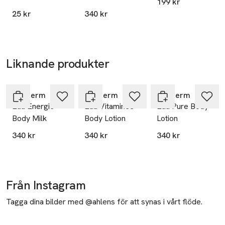
199 kr
80 st
L'Oreal LPD
25 kr
340 kr
14
rue Royale
75008 Paris
Liknande produkter
France
Hoppa över bildspelet
kontakt@loreal.com
E-post
Biotherm
Biotherm
Biotherm
Mobilnummer
Eau Energie
Eau Vitaminée
Eau Pure Body
SKU: 35328673
Body Milk
Body Lotion
Lotion
340 kr
340 kr
340 kr
Från Instagram
Tagga dina bilder med @ahlens för att synas i vårt flöde.