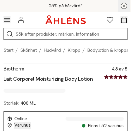
Hoppa till navigationsmenyn
Hoppa till innehåll
Hoppa till sidfot
För medlemmar - Shoppa nu
25% på hårvård*
Logga in
Favoriter
Var
Sök
Start
/
Skönhet
/
Hudvård
/
Kropp
/
Bodylotion & kroppso
Produktbilder
Hoppa över bildspelet
Produktinformation
Biotherm
4.8 av 5
4.8 av fem st
Lait Corporel Moisturizing Body Lotion
Storlek:
400 ML
Online
Varuhus
Finns i 52 varuhus