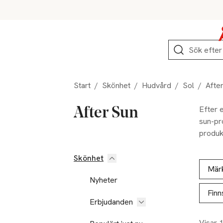
Hoppa till produktnavigation
Hoppa till innehåll
Hoppa till sidfot
Sök
Start
/
Skönhet
/
Hudvård
/
Sol
/
Afte
Efter e
After Sun
sun-pr
produkt
huden. 
Skönhet
Hoppa till produktsidan
Hoppa t
Lista ö
Mär
Nyheter
Finn
Erbjudanden
Visar 