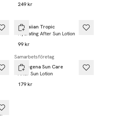
249 kr
Hawaiian Tropic
Hydrating After Sun Lotion
99 kr
Samarbetsföretag
Bioregena Sun Care
After Sun Lotion
179 kr
 &