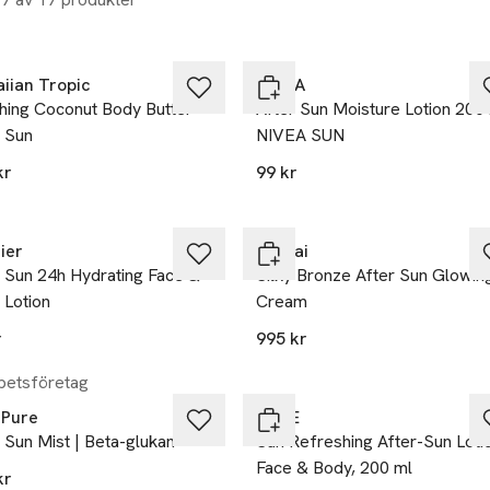
a på köpet
iian Tropic
NIVEA
ching Coconut Body Butter
After Sun Moisture Lotion 200
r Sun
NIVEA SUN
kr
99 kr
ier
Sensai
r Sun 24h Hydrating Face &
Silky Bronze After Sun Glowin
 Lotion
Cream
r
995 kr
20% vid köp över 200kr
etsföretag
Pure
NUXE
 Sun Mist | Beta-glukan
Sun Refreshing After-Sun Loti
Face & Body, 200 ml
kr