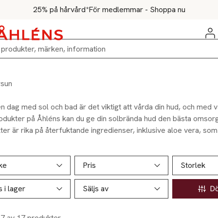
25% på hårvård*
För medlemmar - Shoppa nu
rsun
n dag med sol och bad är det viktigt att vårda din hud, och med v
odukter på Åhléns kan du ge din solbrända hud den bästa omsorg
er är rika på återfuktande ingredienser, inklusive aloe vera, som
För bästa resultat, välj en lättare kräm som svalkar och absorbe
ill produktsidan
ver produkter
ke
Pris
Storlek
s i lager
Säljs av
Döl
17 av 17 produkter