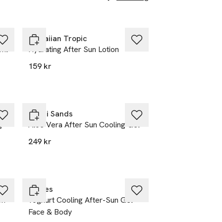
Gåva på köpet
Hawaiian Tropic
 ml
Hydrating After Sun Lotion
159 kr
Gåva på köpet
Bondi Sands
g
Aloe Vera After Sun Cooling Gel
249 kr
Korres
on
Yoghurt Cooling After-Sun Gel
Face & Body