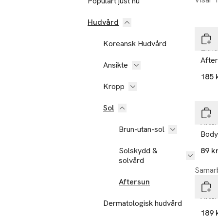
Populärt just nu
Gåv
Hudvård
Hawa
Koreansk Hudvård
Enri
Afte
Ansikte
185 
Kropp
Sol
Garn
Afte
Brun-utan-sol
Body
Solskydd &
89 k
solvård
Samarb
Aftersun
Âme 
After
Dermatologisk hudvård
189 