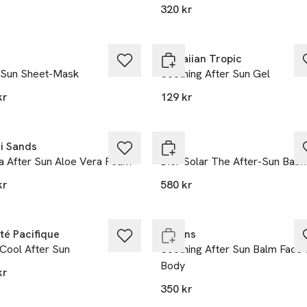
320 kr
Gåva på köpet
Hawaiian Tropic
rSun Sheet-Mask
Soothing After Sun Gel
kr
129 kr
a på köpet
i Sands
DIOR
a After Sun Aloe Vera Foam
Dior Solar The After-Sun Balm
kr
580 kr
Endast i varuhus
té Pacifique
Clarins
Cool After Sun
Soothing After Sun Balm Face
Body
kr
350 kr