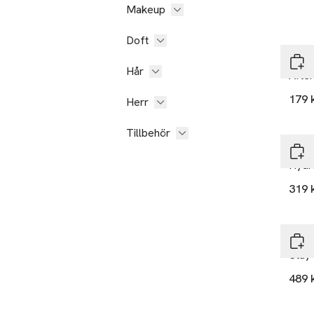
Makeup
Doft
Pixi
Hår
Afte
179 
Herr
Gåv
Tillbehör
Bond
Hydr
319 
Beau
Stay 
489 