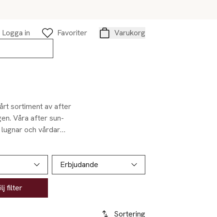
Logga in
Favoriter
Varukorg
Varukorg
årt sortiment av after
en. Våra after sun-
 lugnar och vårdar
ras snabbt.
Erbjudande
j filter
Sortering