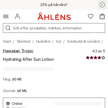
Hoppa till navigationsmenyn
Hoppa till innehåll
Hoppa till sidfot
För medlemmar - Shoppa nu
25% på hårvård*
Logga in
Favoriter
Var
Sök
Start
/
Skönhet
/
Hudvård
/
Sol
/
Solskydd & solvård
/
H
Hawaiian Tropic
Produktbilder
Hoppa över bildspelet
Produktinformation
4.3 av 5
4.3 av fem st
Hydrating After Sun Lotion
Färg:
60 Ml
Storlek:
60 ML
Online