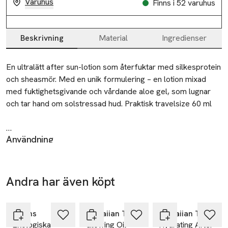
Varuhus
Finns i 52 varuhus
Beskrivning
Material
Ingredienser
Beskrivning
En ultralätt after sun-lotion som återfuktar med silkesprotein 
och sheasmör. Med en unik formulering – en lotion mixad 
med fuktighetsgivande och vårdande aloe gel, som lugnar 
och tar hand om solstressad hud. Praktisk travelsize 60 ml

Användning
• Innehåller aloe gel som återfuktar i 24 timmar

Appliceras efter solexponering för att återställa fukt i huden
• Underhåller den solbruna färgen efter en dag i solen

och lugna solstressad hud. Kan användas på hela kroppen.
• Kokos- och papayadoftande med en touch av tropiska 
Återvinning
frukter och blommor

Andra har även köpt
Ta 2 betala
Gåva på
Gåva på
Tom behållare sorteras som plastförpackning. Separera
• Hypoallergenisk
35:-
köpet
köpet
lock, tub och eventuell pump vid sortering. Om det finns
Hoppa över bildspelet
hudkräm eller schampo kvar – häll ut det i vanliga
Åhléns
Hawaiian Tropic
Hawaiian Tropic
hushållssoporna.
Ekologiska
Glowing Oil
Hydrating After