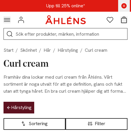
Hoppa till navigationsmenyn
Hoppa till innehåll
Hoppa till sidfot
Kod: AUG25 - Shoppa nu
Upp till 25% online*
Logga in
Favoriter
Var
Sök
Start
/
Skönhet
/
Hår
/
Hårstyling
/
Curl cream
Curl cream
Framhäv dina lockar med curl cream från Åhléns. Vårt
sortiment är noga utvalt för att ge definition, glans och fukt
utan att tynga håret. En bra curl cream hjälper dig att forma
och vårda dina lockar på samma gång, för ett naturligt och
Hoppa till produktsidan
hållbart resultat. Hos Åhléns hittar du produkter som passar
Hårstyling
både mjuka vågor och täta lockar. Ge ditt hår den rätta
Hoppa till produktsidan
Lista över produkter
balansen mellan kontroll och rörelse.
Sortering
Filter