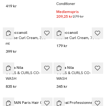
Conditioner
419 kr
Medlemspris
Lägsta pris 30 dag
209,25 kr
279 kr
Moroccanoil
Moroccanoil
Intense Curl Cream, 300
Intense Curl Cream, 75 ml
ml
179 kr
399 kr
Maria Nila
Maria Nila
COILS & CURLS CO-
COILS & CURLS CO-
WASH
WASH
835 kr
345 kr
-25%
-25%
BALMAIN Paris Hair Couture
L’Oréal Professionnel