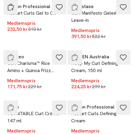
Revlon Professional
Kérastase
Restart Curls Gel to Oil
Curl Manifesto Geleé
Leave-in
Medlemspris
Lägsta pris 30 dagar
232,50 kr
310 kr
Medlemspris
-25%
-25%
Lägsta pris 30 dag
391,50 kr
522 kr
Endast i varuhus
Endast i varuhus
Briogeo
ELEVEN Australia
Curl Charisma™ Rice
Keep My Curl Defining
Amino + Quinoa Frizz
Cream, 150 ml
Control Gel
Medlemspris
Medlemspris
-25%
-25%
Lägsta pris 30 dagar
Lägsta pris 30 dag
171,75 kr
229 kr
224,25 kr
299 kr
Endast i varuhus
Endast i varuhus
R+Co
Revlon Professional
TURNTABLE Curl Crème
Restart Curls Defining
147 ml
Cream
Medlemspris
Medlemspris