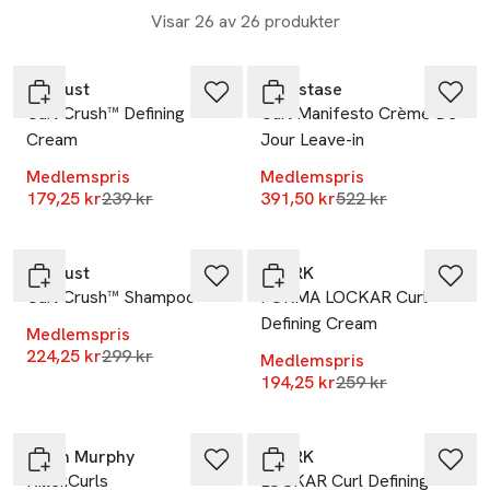
Visar 26 av 26 produkter
-25%
-25%
Hairlust
Kérastase
Curl Crush™ Defining
Curl Manifesto Crème De
Cream
Jour Leave-in
Medlemspris
Medlemspris
Lägsta pris 30 dagar
Lägsta pris 30 dag
179,25 kr
239 kr
391,50 kr
522 kr
-25%
-25%
Hairlust
BJÖRK
Curl Crush™ Shampoo
FORMA LOCKAR Curl
Defining Cream
Medlemspris
Lägsta pris 30 dagar
224,25 kr
299 kr
Medlemspris
Lägsta pris 30 dag
194,25 kr
259 kr
-25%
Kevin Murphy
BJÖRK
Killer.Curls
LOCKAR Curl Defining