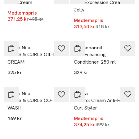
Curl Cream
Curl Expression Cream-In-
Jelly
Medlemspris
Lägsta pris 30 dagar
371,25 kr
495 kr
Medlemspris
Lägsta pris 30 dag
313,50 kr
418 kr
Maria Nila
Moroccanoil
COILS & CURLS OIL-IN-
Curl Enhancing
CREAM
Conditioner, 250 ml
325 kr
329 kr
-25%
Maria Nila
Rahua
COILS & CURLS CO-
Control Cream Anti-Frizz
WASH
Curl Styler
169 kr
Medlemspris
-25%
Lägsta pris 30 dag
374,25 kr
499 kr
-25%
Endast i varuhus