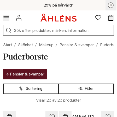
Hoppa till navigationsmenyn
Hoppa till innehåll
Hoppa till sidfot
För medlemmar - Shoppa nu
25% på hårvård*
Logga in
Favoriter
Var
Sök
Start
/
Skönhet
/
Makeup
/
Penslar & svampar
/
Puderbor
Puderborste
Hoppa till produktsidan
Penslar & svampar
Hoppa till produktsidan
Lista över produkter
Sortering
Filter
Visar 23 av 23 produkter
25% vid köp över 200kr
Skir
ALL I AM BEAUTY