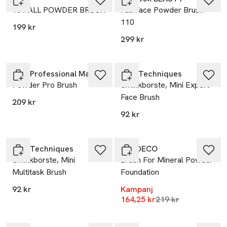
101 ALL POWDER BRUSH
Full Face Powder Brush
110
199 kr
299 kr
25% vid köp över 200kr
NYX Professional Makeup
Real Techniques
Powder Pro Brush
Sminkborste, Mini Expert
Face Brush
209 kr
92 kr
-25%
Real Techniques
ARTDECO
Sminkborste, Mini
Brush For Mineral Powder
Multitask Brush
Foundation
92 kr
Kampanj
Lägsta pris 30 dag
164,25 kr
219 kr