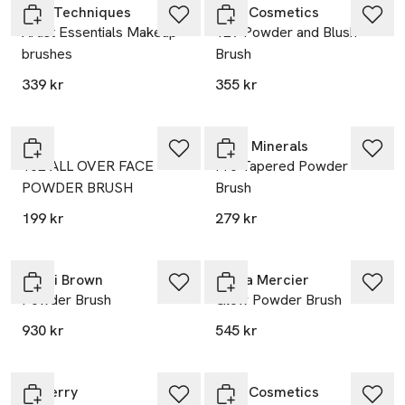
Real Techniques
MAC Cosmetics
Artist Essentials Makeup
129 Powder and Blush
brushes
Brush
339 kr
355 kr
25% vid köp över 200kr
Skir
IDUN Minerals
102 ALL OVER FACE
Pro Tapered Powder
POWDER BRUSH
Brush
199 kr
279 kr
Gåva på köpet
Bobbi Brown
Laura Mercier
Powder Brush
Glow Powder Brush
930 kr
545 kr
By Terry
MAC Cosmetics