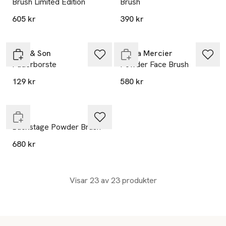
Brush Limited Edition
Brush
605 kr
390 kr
Slut i lager
Carl & Son
Laura Mercier
Puderborste
Powder Face Brush
129 kr
580 kr
Slut i lager
DIOR
Backstage Powder Brush
680 kr
Visar 23 av 23 produkter