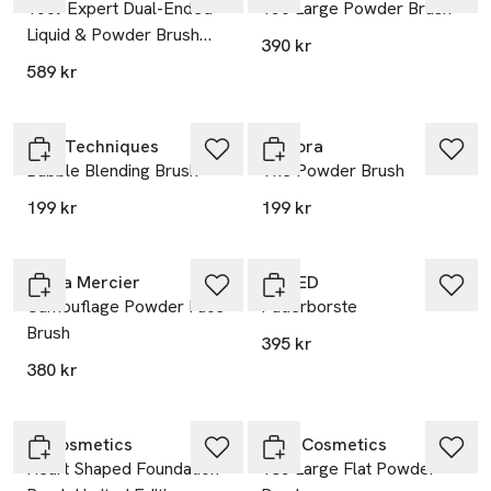
Tool-Expert Dual-Ended
150 Large Powder Brush
Liquid & Powder Brush
390 kr
Accessories
589 kr
Real Techniques
IsaDora
Bubble Blending Brush
The Powder Brush
199 kr
199 kr
Laura Mercier
SWEED
Camouflage Powder Face
Puderborste
Brush
395 kr
380 kr
IT Cosmetics
MAC Cosmetics
Heart Shaped Foundation
135 Large Flat Powder