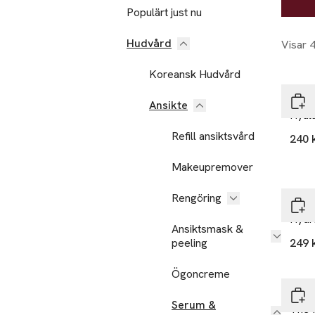
Populärt just nu
Hudvård
Visar 
Koreansk Hudvård
The 
Ansikte
Hyal
Refill ansiktsvård
240 
Makeupremover
Rengöring
Cer
Hydr
Ansiktsmask &
peeling
249 
Ögoncreme
Mant
Serum &
The 