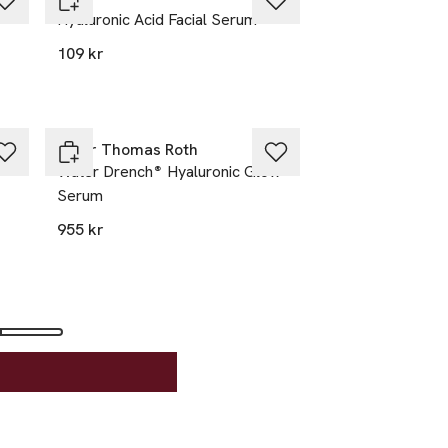
Hyaluronic Acid Facial Serum
109 kr
Peter Thomas Roth
Water Drench® Hyaluronic Glow
Serum
955 kr