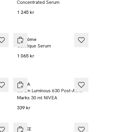
Concentrated Serum
1 245 kr
Lancôme
Genifique Serum
1 065 kr
NIVEA
Serum Luminous 630 Post-Acne
Marks 30 ml NIVEA
339 kr
GESKE