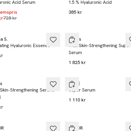
uronic Acid Serum
1.5 % Hyaluronic Acid
emspris
385 kr
Lägsta pris 30 dagar
kr
728 kr
 S.
Kiehls
ating Hyaluronic Essence
Vital Skin-Strengthening Super
Serum
kr
1 825 kr
20% vid köp över 200kr
ls
NUXE
 Skin-Strengthening Serum,
Super Serum
l
1 110 kr
kr
OR
BABOR