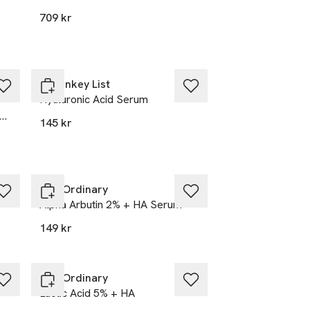
709 kr
The Inkey List
Hyaluronic Acid Serum
145 kr
The Ordinary
Alpha Arbutin 2% + HA Serum
149 kr
The Ordinary
Lactic Acid 5% + HA