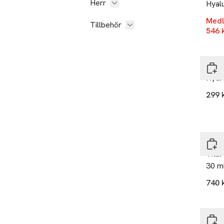
Herr
Hyal
Medl
Tillbehör
546 
Emma
Hydr
299 
Kieh
Vital
30 m
740 
BAB