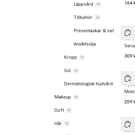
164 
Läppvård
Tillbehör
Presentaskar & set
Lum
Nord
Ansiktsolja
Ser
309 
Kropp
Sol
L´Acu
Dermatologisk hudvård
Hyalu
Mois
Makeup
259 
Doft
-25
Hår
Kéra
Blon