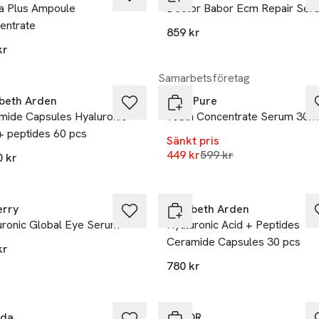
a Plus Ampoule
Doctor Babor Ecm Repair Ser
entrate
859 kr
kr
-25%
Samarbetsföretag
abeth Arden
Âme Pure
mide Capsules Hyaluronic
Youth Concentrate Serum 30m
+ peptides 60 pcs
Sänkt pris
Lägsta pris 30 dagar
449 kr
599 kr
0 kr
erry
Elizabeth Arden
uronic Global Eye Serum
Hyaluronic Acid + Peptides
Ceramide Capsules 30 pcs
kr
780 kr
eda
BABOR