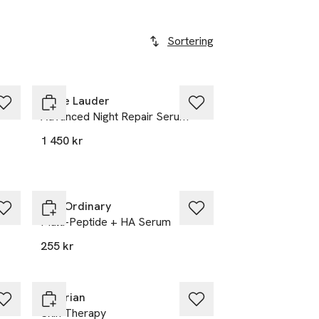
Sortering
Estée Lauder
Advanced Night Repair Serum
1 450 kr
The Ordinary
Multi-Peptide + HA Serum
255 kr
Erborian
Skin Therapy