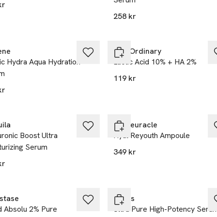
kr
258 kr
ene
The Ordinary
ic Hydra Aqua Hydration
Lactic Acid 10% + HA 2%
um
119 kr
kr
ila
Dr. Ceuracle
ronic Boost Ultra
Hyal Reyouth Ampoule
turizing Serum
349 kr
kr
%
stase
Kiehls
d Absolu 2% Pure
Ultra Pure High-Potency Seru