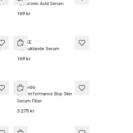
um
Hyaluronic Acid Serum
169 kr
GESKE
l
Återfuktande Serum
169 kr
Shiseido
Bio-Performance Bop Skin
Serum Filler
3 275 kr
Q+A