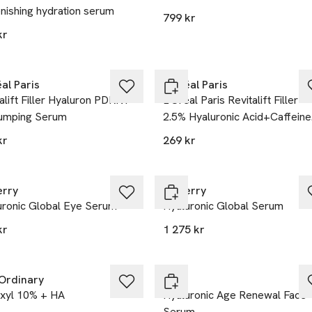
nishing hydration serum
799 kr
kr
vid köp över 200kr
25% vid köp över 200kr
al Paris
L'Oréal Paris
alift Filler Hyaluron PDRN+
L'Oréal Paris Revitalift Filler
umping Serum
2.5% Hyaluronic Acid+Caffeine
Eye Serum
kr
269 kr
erry
By Terry
uronic Global Eye Serum
Hyaluronic Global Serum
kr
1 275 kr
Ordinary
L300
ixyl 10% + HA
Hyaluronic Age Renewal Face
Serum