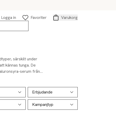
Logga in
Favoriter
Varukorg
Varukorg
typer, särskilt under
att kännas tunga. De
yaluronsyra-serum från
Erbjudande
Kampanjtyp