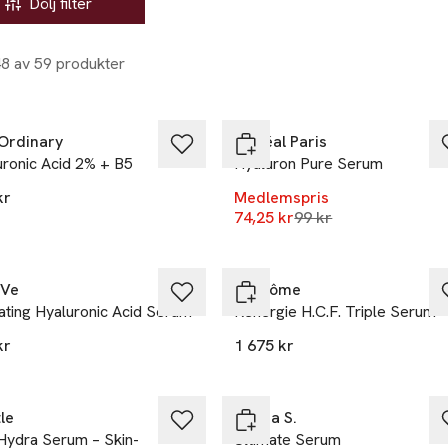
Dölj filter
48 av 59 produkter
-25%
Ordinary
L'Oréal Paris
uronic Acid 2% + B5
Hyaluron Pure Serum
kr
Medlemspris
Lägsta pris 30 dagar
74,25 kr
99 kr
aVe
Lancôme
ating Hyaluronic Acid Serum
Rénergie H.C.F. Triple Serum
kr
1 675 kr
le
Emma S.
Hydra Serum – Skin-
Ultimate Serum