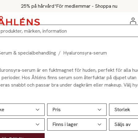
25% på hårvård*
För medlemmar - Shoppa nu
Serum & specialbehandling
/
Hyaluronsyra-serum
aluronsyra-serum är en fuktmagnet för huden, perfekt för alla hud
e perioder. Hos Åhléns finns serum som återfuktar på djupet utan 
eras snabbt och passar bra under dagkräm eller makeup. Välj h
för daglig återfuktning som håller.
ill produktsidan
ver produkter
ke
Pris
Storlek
Finns i lager
Säljs av