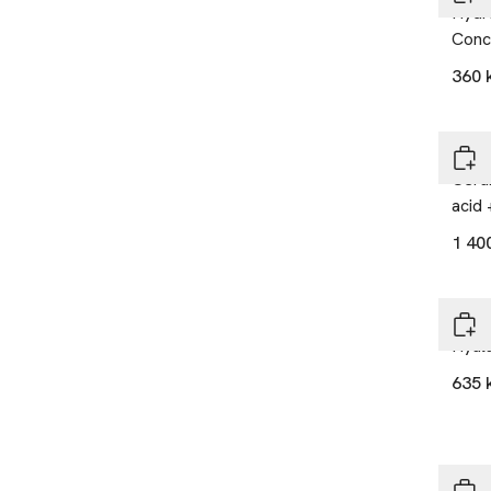
Hydr
Conc
360 
Eliz
Cera
acid 
1 40
By T
Hyal
635 
Wel