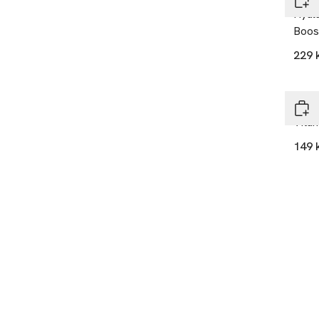
Hyal
Boos
229 
Q+A
Vita
149 