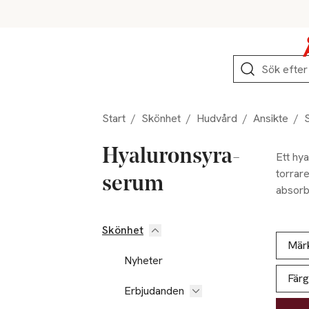
Hoppa till produktnavigation
Hoppa till innehåll
Hoppa till sidfot
Sök
Start
/
Skönhet
/
Hudvård
/
Ansikte
/
Hyaluronsyra-
Ett hy
torrar
serum
absorb
Åhléns 
Skönhet
Hoppa till produktsidan
Hoppa t
Lista ö
Mär
Nyheter
Färg
Erbjudanden