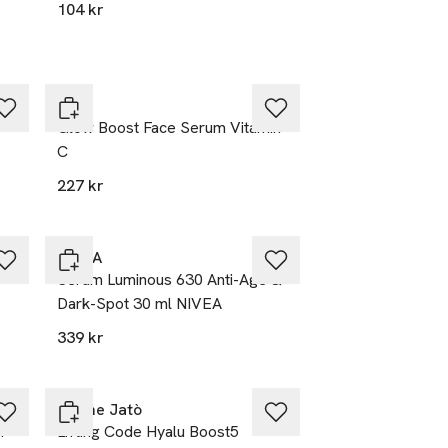
104 kr
L300
Glow Boost Face Serum Vitamin
C
227 kr
NIVEA
Serum Luminous 630 Anti-Age &
Dark-Spot 30 ml NIVEA
339 kr
Bioline Jatò
m
Lifting Code Hyalu Boost5