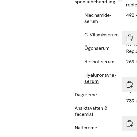
specialbehandling
reple
Niacinamide-
490 
serum
25% 
C-Vitaminserum
L'Oré
Revit
Ögonserum
Repl
Retinol-serum
269 
Hyaluronsyra-
serum
By T
Hyal
Dagcreme
739 
Ansiktsvatten &
facemist
The 
Nattcreme
Matr