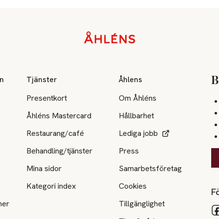
on
Tjänster
Åhlens
B
Presentkort
Om Åhléns
Åhléns Mastercard
Hållbarhet
Restaurang/café
Lediga jobb
Behandling/tjänster
Press
Mina sidor
Samarbetsföretag
Kategori index
Cookies
Fö
ner
Tillgänglighet