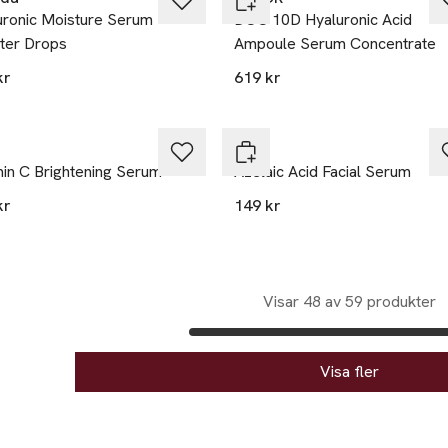
uronic Moisture Serum
DOC 10D Hyaluronic Acid
ter Drops
Ampoule Serum Concentrate
kr
619 kr
Q+A
min C Brightening Serum
Azelaic Acid Facial Serum
kr
149 kr
Visar 48 av 59 produkter
Visa fler