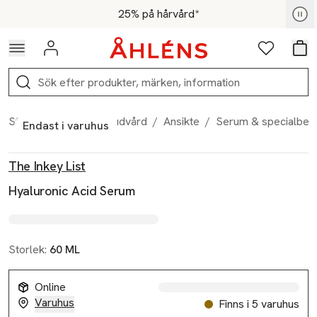
Hoppa till navigationsmenyn
Hoppa till innehåll
Hoppa till sidfot
För medlemmar - Shoppa nu
25% på hårvård*
Logga in
Favoriter
Var
Sök
Start
/
Skönhet
/
Hudvård
/
Ansikte
/
Serum & specialbeh
Endast i varuhus
Produktbilder
Hoppa över bildspelet
Produktinformation
The Inkey List
Hyaluronic Acid Serum
Storlek:
60 ML
Online
Varuhus
Finns i 5 varuhus