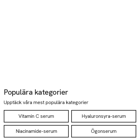
27 Upper Pembroke St
Dublin
Dublin
Irland
productdevelopment@beforbeauty.co.uk
E-post
Mobilnummer
SKU: 66252811
Populära kategorier
Upptäck våra mest populära kategorier
Vitamin C serum
Hyaluronsyra-serum
Niacinamide-serum
Ögonserum