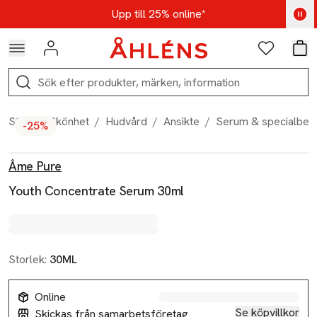
Hoppa till navigationsmenyn
Hoppa till innehåll
Hoppa till sidfot
Kod: AUG25 - Shoppa nu
Upp till 25% online*
Logga in
Favoriter
Var
Sök
Start
/
Skönhet
/
Hudvård
/
Ansikte
/
Serum & specialbeh
-25%
Produktbilder
Hoppa över bildspelet
Produktinformation
Âme Pure
Youth Concentrate Serum 30ml
Storlek:
30ML
Online
Se köpvillkor
Skickas från samarbetsföretag