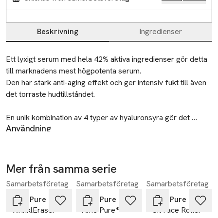
Beskrivning
Ingredienser
Beskrivning
Ett lyxigt serum med hela 42% aktiva ingredienser gör detta 
till marknadens mest högpotenta serum.

Den har stark anti-aging effekt och ger intensiv fukt till även 
det torraste hudtillståndet.

En unik kombination av 4 typer av hyaluronsyra gör det 
Användning
möjligt att tillsätta intensiv fukt djupare in i hudlagren, som 
Pumpa 1-2 gånger och applicera på ren hud morgon och /
varar mycket längre.  

eller kväll. Låt serumet absorberas helt innan du applicerar
Tillsammans ger de huden omedelbart plumpande effekt 
dag- eller nattkräm.
och bygger hudens motståndskraft och elasticitet.  

Mer från samma serie
Säkerhet
-25%
-25%
-25%
Förvaras oåtkomligt för barn. Använd endast enligt
Samarbetsföretag
Samarbetsföretag
Samarbetsföretag
Hoppa över bildspelet
Den innehåller också 10% Argireline - En prisbelönt 
bruksanvisningen.
ingrediens som är känd för sin väldigt bra rynkreducerande 
Âme Pure
Âme Pure
Âme Pure
SKU: b924877e598c4b5bbd4b8aff454a4079
WrinklEraser
Âme Pure®
Cit Face Roller
effekt.  
