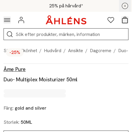
Hoppa till navigationsmenyn
Hoppa till innehåll
Hoppa till sidfot
För medlemmar - Shoppa nu
25% på hårvård*
Logga in
Favoriter
Var
Sök
Start
/
Skönhet
/
Hudvård
/
Ansikte
/
Dagcreme
/
Duo- M
-25%
Produktbilder
Hoppa över bildspelet
Produktinformation
Âme Pure
Duo- Multiplex Moisturizer 50ml
Färg:
gold and silver
Storlek:
50ML