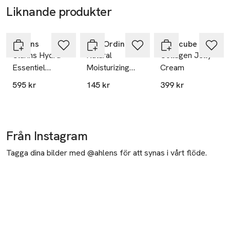
Liknande produkter
Hoppa över bildspelet
Clarins
The Ordinary
Medicube
Clarins Hydra-
Natural
Collagen Jelly
Essentiel
Moisturizing
Cream
Moisturizes and
Factors +
595 kr
145 kr
399 kr
quenches, silky
PhytoCeramides
cream Normal
to dry skin
Från Instagram
Tagga dina bilder med @ahlens för att synas i vårt flöde.