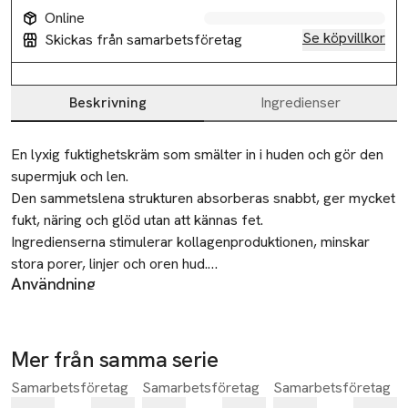
Online
Se köpvillkor
Skickas från samarbetsföretag
Beskrivning
Ingredienser
Beskrivning
En lyxig fuktighetskräm som smälter in i huden och gör den 
supermjuk och len.

Den sammetslena strukturen absorberas snabbt, ger mycket 
fukt, näring och glöd utan att kännas fet.

Ingredienserna stimulerar kollagenproduktionen, minskar 
stora porer, linjer och oren hud.

Användning
Denna bästsäljaren är vegansk och luktar otroligt.

Applicera på nyligen rengjord och gärna lite fuktig hud,
morgon och/eller kväll. Använd på hela ansiktet och halsen.
Krämen passar till:

Krämen kan användas i kombination med CIT Face Roller-
Normal, kombinerad, torr och fet hud.

Mer från samma serie
behandling och för att bibehålla ett bra resultat. Krämen ska
-25%
-20%
-25%
Samarbetsföretag
Samarbetsföretag
Samarbetsföretag
Hoppa över bildspelet
inte appliceras samma kväll som du har gjort behandling med
Fördelar:
