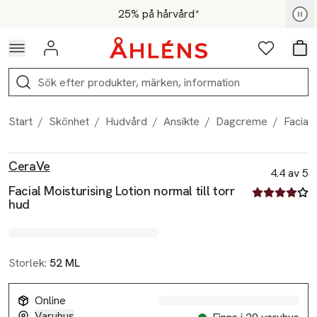
Hoppa till navigationsmenyn
Hoppa till innehåll
Hoppa till sidfot
För medlemmar - Shoppa nu
25% på hårvård*
Logga in
Favoriter
Var
Sök
Start
/
Skönhet
/
Hudvård
/
Ansikte
/
Dagcreme
/
Facial 
Produktbilder
Hoppa över bildspelet
Produktinformation
CeraVe
4.4 av 5
Facial Moisturising Lotion normal till torr
4.4 av fem st
hud
Storlek:
52 ML
Online
Varuhus