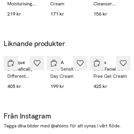
Moisturising
Cream
Cleanser
Lotion SPF30
ansiktsrengöring
219 kr
171 kr
156 kr
Liknande produkter
Hoppa över bildspelet
Clinique
NIVEA
Kiehls
Dramatically
Q10 Sensitive
Ultra Facial Oil-
Different
Day Cream
Free Gel Cream
Moisturizing
405 kr
199 kr
425 kr
Lotion+ Face
Cream
Från Instagram
Tagga dina bilder med @ahlens för att synas i vårt flöde.