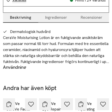
Finns i 29 varuhus
Beskrivning
Ingredienser
Recensioner
Beskrivning
Dermatologisk hudvård
CeraVe Moisturising Lotion är en fuktgivande ansiktskräm 
som passar normal till torr hud. Formulan med tre essentiella 
ceramider, niacinamid och hyaluronsyra hjälper huden att 
stärka sin naturliga skyddsbarriär och behålla den naturliga 
fuktnivån. Fuktgivande ingredienser frigörs kontinuerligt i upp 
Användning
till 24 timmar och hjälper huden behålla sin smidighet. 

Applicera i rikliga mängder i ansiktet och på halsen på
morgon och/eller kväll.
Denna parfymfria, hypoallergena ansiktskräm med lätt 
SKU: 90585925
konsistens absorberas snabbt och täpper inte till porerna. 
Andra har även köpt
Applicera generöst på ansikte och hals efter rengöring på 
Hoppa över bildspelet
morgonen och/eller på kvällen.
CeraVe
CeraVe
CeraVe
CeraVe Facial
Eye Repair
Hydrating