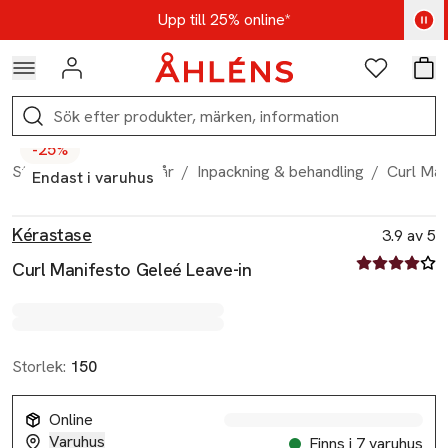
Hoppa till navigationsmenyn
Hoppa till innehåll
Hoppa till sidfot
Kod: AUG25 - Shoppa nu
Upp till 25% online*
Logga in
Favoriter
Var
Sök
-25%
Start
/
Skönhet
/
Hår
/
Inpackning & behandling
/
Curl Man
Endast i varuhus
Produktbilder
Hoppa över bildspelet
Produktinformation
Kérastase
3.9 av 5
3.9 av fem st
Curl Manifesto Geleé Leave-in
Storlek:
150
Online
Varuhus
Finns i 7 varuhus