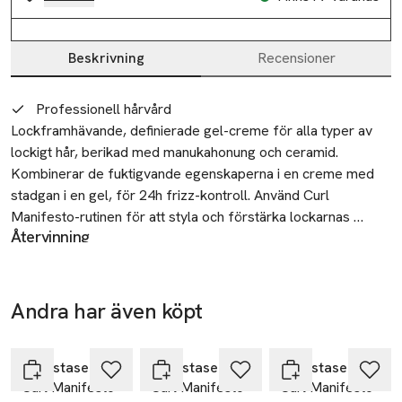
Beskrivning
Recensioner
Beskrivning
Professionell hårvård
Lockframhävande, definierade gel-creme för alla typer av 
lockigt hår, berikad med manukahonung och ceramid. 
Kombinerar de fuktigvande egenskaperna i en creme med 
stadgan i en gel, för 24h frizz-kontroll. Använd Curl 
Manifesto-rutinen för att styla och förstärka lockarnas 
Återvinning
naturliga form med mjukhet, definition och utan stelhet. 
Under normal eller rimligen förutsägbar användning av denna
Lockarna blir närade, elastiska och intensivt glansfulla.
produkt krävs inga särskilda försiktighetsåtgärder
Andra har även köpt
Tillverkare
-25%
-25%
-25%
L'Oréal Kérastase
Hoppa över bildspelet
14
Kérastase
Kérastase
Kérastase
rue Royale
Curl Manifesto
Curl Manifesto
Curl Manifesto