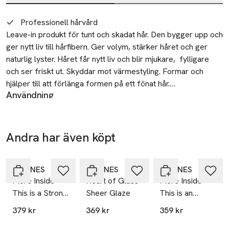
Beskrivning
Professionell hårvård
Leave-in produkt för tunt och skadat hår. Den bygger upp och 
ger nytt liv till hårfibern. Ger volym, stärker håret och ger 
naturlig lyster. Håret får nytt liv och blir mjukare,  fylligare 
och ser friskt ut. Skyddar mot värmestyling. Formar och 
hjälper till att förlänga formen på ett fönat hår.

Användning
Användning: Ca 3-4 pumpar. Appliceras efter schampo,
Formula:

balsam och eventuell hårbottensprodukt och före hårvård
Koncentrerade aminosyror: Verkar på de mest känsliga ytor, 
och styling. Kan mixas med andra produkter för att skapa en
ger volym och stärker hårfibern. 

Andra har även köpt
ny service på salong. Kan mixas med Davines produkter
Värmeaktiverad molekyl: Stänger fjällskiktet och skyddar 
Hoppa över bildspelet
hemma.
mot värmestyling. 

Mousse: Lätt att applicera - täcker hela håret jämnt. 

DAVINES
DAVINES
DAVINES
Tillverkare
More Inside
Heart of Glass
More Inside
Davines
This is a Strong
Sheer Glaze
This is an
Användning: Ca 3-4 pumpar. Appliceras efter schampo, 
Via Don Angelo Calzolari 55/A
Hair Spray
Invisible no Gas
balsam och eventuell hårbottensprodukt och före hårvård 
379 kr
369 kr
359 kr
Parma 8PR CAP 43126
Spray
och styling. Kan mixas med andra produkter för att skapa en 
Italien