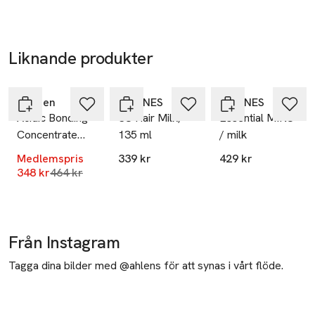
ny service på salong. Kan mixas med Davines produkter 
hemma.
davines@pec.it
E-post
Mobilnummer
Liknande produkter
-25%
SKU: 90395712
Hoppa över bildspelet
Redken
DAVINES
DAVINES
Acidic Bonding
SU Hair Milk,
Essential MINU
Concentrate
135 ml
/ milk
Leave-In
Medlemspris
339 kr
429 kr
Treatment
Lägsta pris 30 dagar
348 kr
464 kr
Från Instagram
Tagga dina bilder med @ahlens för att synas i vårt flöde.