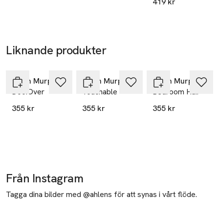
SKU: 65501291
419 kr
Liknande produkter
Hoppa över bildspelet
Kevin Murphy
Kevin Murphy
Kevin Murphy
Doo.Over
Touchable
Bedroom Hair
355 kr
355 kr
355 kr
Från Instagram
Tagga dina bilder med @ahlens för att synas i vårt flöde.