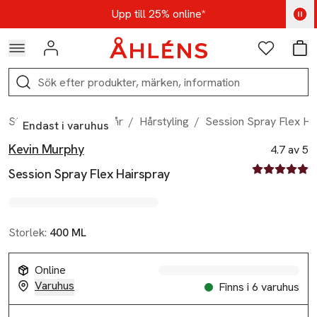
Hoppa till navigationsmenyn
Hoppa till innehåll
Hoppa till sidfot
Kod: AUG25 - Shoppa nu
Upp till 25% online*
Logga in
Favoriter
Var
Sök
Start
/
Skönhet
/
Hår
/
Hårstyling
/
Session Spray Flex Ha
Endast i varuhus
Kevin Murphy
Produktbilder
Hoppa över bildspelet
Produktinformation
4.7 av 5
4.7 av fem st
Session Spray Flex Hairspray
Storlek:
400 ML
Online
Varuhus
Finns i 6 varuhus