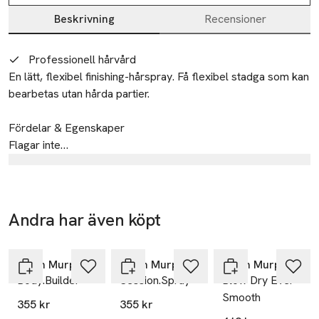
Beskrivning
Recensioner
Beskrivning
Professionell hårvård
En lätt, flexibel finishing-hårspray. Få flexibel stadga som kan 
bearbetas utan hårda partier. 

Fördelar & Egenskaper

Flagar inte

Flexibel

Tillverkare
Lätt

Session MAP
Snabbtorkande

Resistent mot luftfuktighet

Refshalevej 163A
Andra har även köpt
2. DK-1432 København
Hoppa över bildspelet
Innehåller en blandning av högeffektiva extrakt som 
Denmark
tillsammans bidrar till att öka elasticitet, mjukhet och fukthalt 
Kevin Murphy
Kevin Murphy
Kevin Murphy
KMRegulatory@kevinmurphy.com.au
Body.Builder
Session.Spray
Blow Dry Ever
E-post
hos håret. De omfattar extrakt av olivblad, druvkärnor och 
Smooth
grönt te.
Mobilnummer
355 kr
355 kr