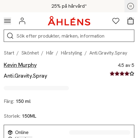
Hoppa till navigationsmenyn
Hoppa till innehåll
Hoppa till sidfot
För medlemmar - Shoppa nu
25% på hårvård*
Logga in
Favoriter
Var
Sök
Start
/
Skönhet
/
Hår
/
Hårstyling
/
Anti.Gravity.Spray
Kevin Murphy
Produktbilder
Hoppa över bildspelet
Produktinformation
4.5 av 5
4.5 av fem st
Anti.Gravity.Spray
Färg:
150 ml
Storlek:
150ML
Online