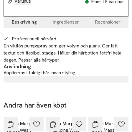
Varuhus
Finns i 8 varuhus
Beskrivning
Ingredienser
Recensioner
Beskrivning
Professionell hårvård
En viktlös pumpspray som ger volym och glans. Ger lätt 
textur och flexibel stadga. Håller din hårbotten fettfri hela 
dagen. Passar alla hårtyper
Användning
Appliceras i fuktigt hår innan styling
Tillverkare
Session MAP
Refshalevej 163A
Andra har även köpt
2. DK-1432 København
Hoppa över bildspelet
Denmark
Kevin Murphy
Kevin Murphy
Kevin Murphy
KMRegulatory@kevinmurphy.com.au
E-post
Angel.Wash
Plumping.Wash
Body.Mass