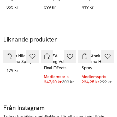
Mobilnummer
355 kr
399 kr
419 kr
SKU: 44170520
Liknande produkter
-20%
-25%
Hoppa över bildspelet
Maria Nila
L'ANZA
REF Stockholm
Volume Spray
Healing Volume
Extreme Hold
Final Effects
Spray
179 kr
Spray
Medlemspris
Medlemspris
Lägsta pris 30 dagar
Lägsta pr
247,20 kr
309 kr
224,25 kr
299 kr
Från Instagram
Tagga dina bilder med @ahlens för att synas i vårt flöde.