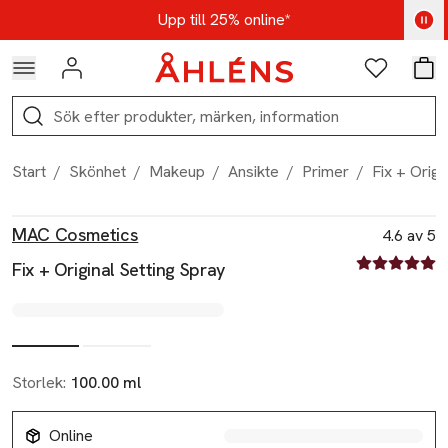
Hoppa till navigationsmenyn
Hoppa till innehåll
Hoppa till sidfot
Kod: AUG25 - Shoppa nu
Upp till 25% online*
Logga in
Favoriter
Var
Sök
Start
/
Skönhet
/
Makeup
/
Ansikte
/
Primer
/
Fix + Origi
Produktbilder
Hoppa över bildspelet
Produktinformation
MAC Cosmetics
4.6 av 5
4.6 av fem st
Fix + Original Setting Spray
Storlek:
100.00 ml
Online