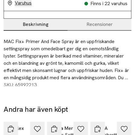
Varuhus
Finns i 22 varuhus
Beskrivning
Recensioner
Beskrivning
MAC Fix+ Primer And Face Spray är en uppfriskande 
settingspray som omedelbart ger dig en oemotståndlig 
lyster. Settingsprayen är berikad med vitaminer, mineraler 
och en blandning av grönt te, kamomill och gurka, vilket 
effektivt men skonsamt lugnar och uppfriskar huden. Fix+ är 
en mångsidig produkt med flera användningsområden. Du 
kan använda sprayen som primer före och efter applicering 
SKU: 65992213
av makeup för att hålla och fixera sminket. Dessutom kan du 
spraya lite produkt på en ögonskuggsborste innan du 
applicerar ögonskuggan, vilket resulterar i en 
Andra har även köpt
extrapigmenterad look. Om din makeup har en tendens till att 
-25%
Hoppa över bildspelet
klumpa sig eller inte blanda sig ordentligt, är Fix+ din 
räddning. Den jämnar ut och får sminket att sitta där det ska i 
Olaplex
Laura Mercier
NIVEA
Bond
Loose Setting
Sminkborttagning