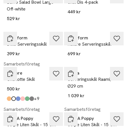
Barro Salad Bowl Large
Skål Dis 4-pack
Off-white
449 kr
529 kr
Sagaform
Sagaform
Ditte Serveringsskål
Nature Serveringsskål
399 kr
699 kr
Samarbetsföretag
In Flore
Iittala
Charlotte Skål
Serveringsskål Raami,
Ø29 cm
500 kr
1 039 kr
till
+9
Produkten finns i färgerna:
Orange, Amber
Vit, Klar
blue
pink
green
Gray
,
,
,
,
,
,
Samarbetsföretag
Samarbetsföretag
Pick A Poppy
Pick A Poppy
Stripe Liten Skål - 15 Cm
Stripe Liten Skål - 15 Cm