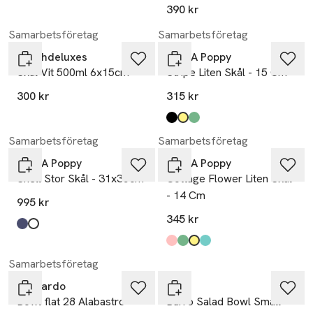
390 kr
Samarbetsföretag
Samarbetsföretag
Dutchdeluxes
Pick A Poppy
Skål Vit 500ml 6x15cm
Stripe Liten Skål - 15 Cm
300 kr
315 kr
Produkten finns i färgerna:
black
yellow
green
,
,
,
Samarbetsföretag
Samarbetsföretag
Pick A Poppy
Pick A Poppy
Shell Stor Skål - 31x35cm
Cottage Flower Liten Skål
- 14 Cm
995 kr
345 kr
Produkten finns i färgerna:
dark blue
offwhite
,
,
Produkten finns i färgerna:
light pink
green
yellow
teal
,
,
,
,
Samarbetsföretag
Leonardo
HAY
Bowl flat 28 Alabastro
Barro Salad Bowl Small