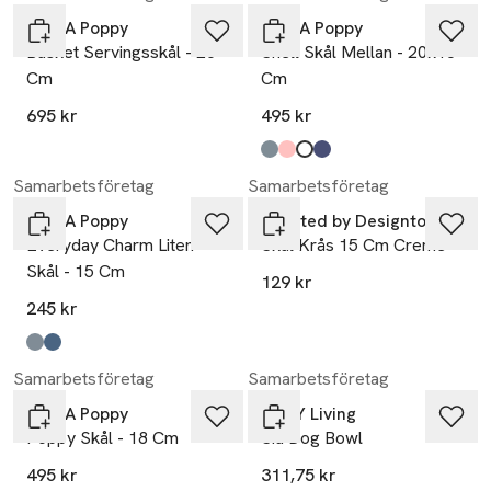
Pick A Poppy
Pick A Poppy
Basket Servingsskål - 26
Shell Skål Mellan - 20x18
Cm
Cm
695 kr
495 kr
Produkten finns i färgerna:
light blue
dark pink
offwhite
dark blue
,
,
,
,
Samarbetsföretag
Samarbetsföretag
Pick A Poppy
Created by Designtorget
Everyday Charm Liten
Skål Krås 15 Cm Creme
Skål - 15 Cm
129 kr
245 kr
Produkten finns i färgerna:
light blue
dark blue
,
,
Samarbetsföretag
Samarbetsföretag
Pick A Poppy
OYOY Living
Poppy Skål - 18 Cm
Sia Dog Bowl
495 kr
311,75 kr