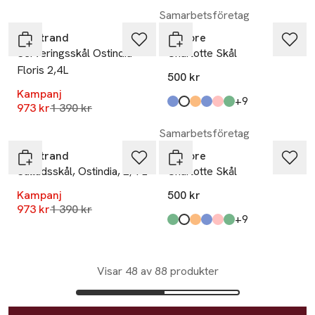
-30%
Samarbetsföretag
Rörstrand
In Flore
Serveringsskål Ostindia
Charlotte Skål
Floris 2,4L
500 kr
Kampanj
till
+9
Lägsta pris 30 dagar
973 kr
1 390 kr
Produkten finns i färgerna:
blue smoke
Vit, Klar
Orange, Amber
blue
pink
green
,
,
,
,
,
,
-30%
Samarbetsföretag
Rörstrand
In Flore
Salladsskål, Ostindia, 2,4 L
Charlotte Skål
Kampanj
500 kr
Lägsta pris 30 dagar
973 kr
1 390 kr
till
+9
Produkten finns i färgerna:
Olive green
Vit, Klar
Orange, Amber
blue
pink
green
,
,
,
,
,
,
Visar 48 av 88 produkter