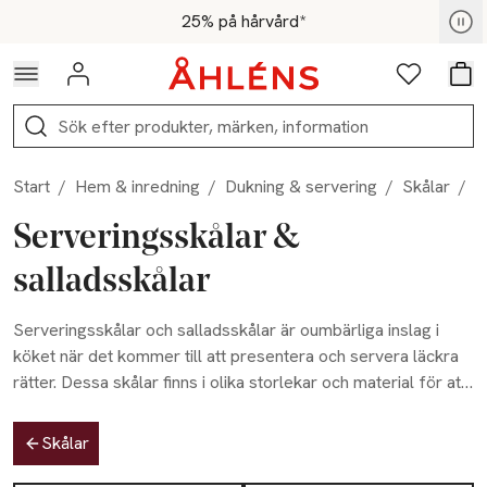
Hoppa till navigationsmenyn
Hoppa till innehåll
Hoppa till sidfot
För medlemmar - Shoppa nu
25% på hårvård*
Logga in
Favoriter
Var
Sök
Start
/
Hem & inredning
/
Dukning & servering
/
Skålar
/
S
Serveringsskålar &
salladsskålar
Serveringsskålar och salladsskålar är oumbärliga inslag i
köket när det kommer till att presentera och servera läckra
rätter. Dessa skålar finns i olika storlekar och material för att
passa olika behov och stilar. Serveringsskålar är perfekta för
Hoppa till produktsidan
att presentera och dela med sig av olika delikatesser som
Skålar
tilltugg, dipp, eller små snacks. Salladsskålar är däremot
Hoppa till produktsidan
Lista över produkter
utformade för att hantera generösa portioner av sallader