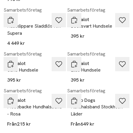
Samarbetsföretag
Samarbetsföretag
Wahl
Barkalot
Hästklippare Sladdlös Km
Becksvart Hundsele
Supera
395 kr
4 449 kr
Samarbetsföretag
Samarbetsföretag
Barkalot
Barkalot
Sand Hundsele
Lilac Hundsele
395 kr
395 kr
Samarbetsföretag
Samarbetsföretag
Barkalot
Denjo Dogs
Mosebacke Hundhalsband
Hundhalsband Stockholm
- Rosa
Läder
Från
215 kr
Från
649 kr