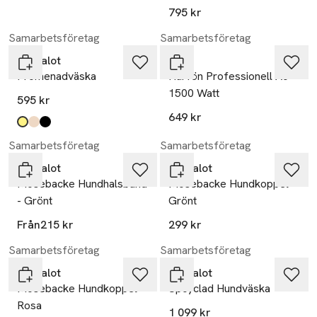
795 kr
Samarbetsföretag
Samarbetsföretag
Barkalot
Wahl
Promenadväska
Hårfön Professionell Ac
1500 Watt
595 kr
649 kr
Produkten finns i färgerna:
hi-vis yellow
sand
black
,
,
,
Samarbetsföretag
Samarbetsföretag
Barkalot
Barkalot
Mosebacke Hundhalsband
Mosebacke Hundkoppel -
- Grönt
Grönt
Från
215 kr
299 kr
Samarbetsföretag
Samarbetsföretag
Barkalot
Barkalot
Mosebacke Hundkoppel -
Upcyclad Hundväska
Rosa
1 099 kr