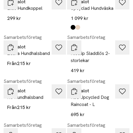
Barkalot
Barkalot
Lilac Hundkoppel
Upcyclad Hundväska
299 kr
1 099 kr
Produkten finns i färgerna:
black
sand
,
,
Samarbetsföretag
Samarbetsföretag
Barkalot
Wahl
Zebra Hundhalsband
Kloslip Sladdlös 2-
storlekar
Från
215 kr
419 kr
Samarbetsföretag
Samarbetsföretag
Barkalot
Barkalot
Ko Hundhalsband
Red Upcycled Dog
Raincoat - L
Från
215 kr
695 kr
Samarbetsföretag
Samarbetsföretag