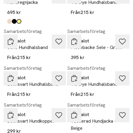
Hundregnjacka
Tie Dye Hundhalsband
695 kr
Från
215 kr
Produkten finns i färgerna:
sand
black
hi-vis yellow
,
,
,
Samarbetsföretag
Samarbetsföretag
Barkalot
Barkalot
Sand Hundhalsband
Mosebacke Sele - Grönt
Från
215 kr
395 kr
Samarbetsföretag
Samarbetsföretag
Barkalot
Barkalot
Becksvart Hundhalsband
Tie Dye Hundhalsband
Från
215 kr
Från
215 kr
Samarbetsföretag
Samarbetsföretag
Barkalot
Barkalot
Becksvart Hundkoppel
Vadderad Hundjacka -
Beige
299 kr