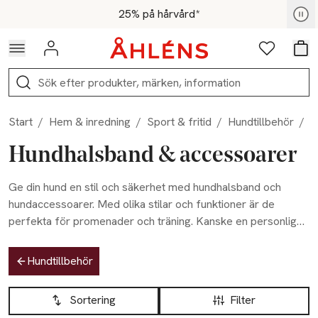
Hoppa till navigationsmenyn
Hoppa till innehåll
Hoppa till sidfot
För medlemmar - Shoppa nu
25% på hårvård*
Logga in
Favoriter
Var
Sök
Start
/
Hem & inredning
/
Sport & fritid
/
Hundtillbehör
/
H
Hundhalsband & accessoarer
Ge din hund en stil och säkerhet med hundhalsband och
hundaccessoarer. Med olika stilar och funktioner är de
perfekta för promenader och träning. Kanske en personlig
gravering, titta i vårt sortiment för att hitta det bästa för din
Hoppa till produktsidan
fyrbenta vän.
Hundtillbehör
Hoppa till produktsidan
Lista över produkter
Sortering
Filter