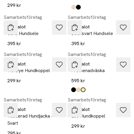
299 kr
Produkten finns i färgerna:
sand
black
,
,
Samarbetsföretag
Samarbetsföretag
Barkalot
Barkalot
Sand Hundsele
Becksvart Hundsele
395 kr
395 kr
Samarbetsföretag
Samarbetsföretag
Barkalot
Barkalot
Tie Dye Hundkoppel
Promenadväska
299 kr
595 kr
Produkten finns i färgerna:
black
sand
hi-vis yellow
,
,
,
Samarbetsföretag
Samarbetsföretag
Barkalot
Barkalot
Vadderad Hundjacka -
Leo Hundkoppel
Svart
299 kr
795 kr