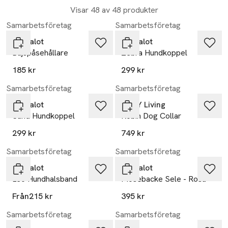
Visar 48 av 48 produkter
Samarbetsföretag
Samarbetsföretag
Barkalot
Barkalot
Bajspåsehållare
Zebra Hundkoppel
185 kr
299 kr
Samarbetsföretag
Samarbetsföretag
Barkalot
OYOY Living
Sand Hundkoppel
Robin Dog Collar
299 kr
749 kr
Samarbetsföretag
Samarbetsföretag
Barkalot
Barkalot
Leo Hundhalsband
Mosebacke Sele - Rosa
Från
215 kr
395 kr
Samarbetsföretag
Samarbetsföretag