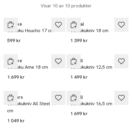
Visar 10 av 10 produkter
Satake
Global
Santoku Houcho 17 cm
Santokukniv 18 cm
599 kr
1 399 kr
Satake
Yaxell
Santoku Ame 18 cm
Santokukniv 12,5 cm
1 699 kr
1 499 kr
Fiskars
Yaxell
Santokukniv All Steel 17
Santokukniv 16,5 cm
cm
1 699 kr
1 049 kr