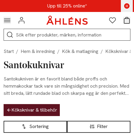
Hoppa till navigationsmenyn
Hoppa till innehåll
Hoppa till sidfot
Kod: AUG25 - Shoppa nu
Upp till 25% online*
Logga in
Favoriter
Var
Sök
Start
/
Hem & inredning
/
Kök & matlagning
/
Köksknivar & 
Santokuknivar
Santokukniven är en favorit bland både proffs och
hemmakockar tack vare sin mångsidighet och precision. Med
sitt breda, lätt rundade blad och skarpa egg är den perfekt
för att hacka, skiva och tärna grönsaker, kött och fisk.
Hoppa till produktsidan
Santokuknivens design gör arbetet smidigt och effektivt,
Köksknivar & tillbehör
samtidigt som den ger ett rent och snyggt snitt varje gång.
Hoppa till produktsidan
Lista över produkter
Oavsett om du förbereder en vardagsmåltid eller avancerad
Sortering
Filter
matlagning är santokukniven ett oumbärligt verktyg i köket.