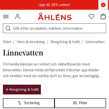
Hoppa till navigationsmenyn
Hoppa till innehåll
Hoppa till sidfot
Kod: AUG25 - Shoppa nu
Upp till 25% online*
Logga in
Favoriter
Var
Sök
Start
/
Hem & inredning
/
Rengöring & tvätt
/
Linnevatten
Linnevatten
Förmedla känslan av renhet och välbefinnande med
linnevatten. Denna milda doftprodukt fräschar upp kläder
och textilier med sin subtila doft av linne, ger en behaglig
känsla och extra renhet till dina plagg.
Hoppa till produktsidan
Rengöring & tvätt
Hoppa till produktsidan
Lista över produkter
Sortering
Filter