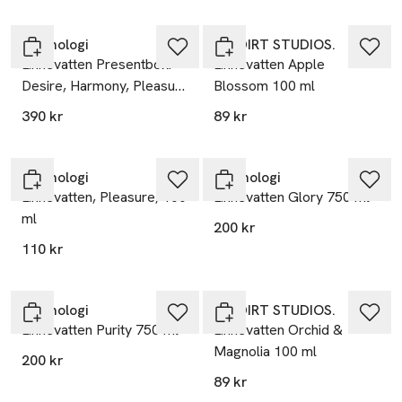
Washologi
NO DIRT STUDIOS.
Linnevatten Presentbox:
Linnevatten Apple
Desire, Harmony, Pleasure
Blossom 100 ml
& Sport 4x100 ml
390 kr
89 kr
Washologi
Washologi
Linnevatten, Pleasure, 100
Linnevatten Glory 750 ml
ml
200 kr
110 kr
Washologi
NO DIRT STUDIOS.
Linnevatten Purity 750 ml
Linnevatten Orchid &
Magnolia 100 ml
200 kr
89 kr