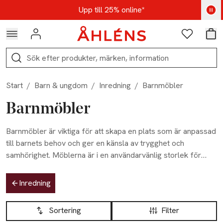
Hoppa till navigationsmenyn
Hoppa till innehåll
Hoppa till sidfot
Kod: AUG25 - Shoppa nu
Upp till 25% online*
Logga in
Favoriter
Var
Sök
Start
/
Barn & ungdom
/
Inredning
/
Barnmöbler
Barnmöbler
Barnmöbler är viktiga för att skapa en plats som är anpassad
till barnets behov och ger en känsla av trygghet och
samhörighet. Möblerna är i en användarvänlig storlek för
barnens små kroppar och skapar en lekplats där de naturligt
Hoppa till produktsidan
kan skapa och utforska. Vårt varierade utbud av barnmöbler,
Inredning
inklusive bord, stolar, fåtöljer och soffor, ger dig möjlighet att
Hoppa till produktsidan
Lista över produkter
inreda barnrummet på ett lekfullt och stilsäkert sätt.
Sortering
Filter