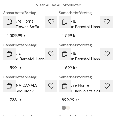
Visar 40 av 40 produkter
Samarbetsföretag
Samarbetsföretag
Venture Home
HANNIE
Barn Flower Soffa
Bärbar Barnstol Hannie
1 009,99 kr
1 599 kr
Samarbetsföretag
Samarbetsföretag
HANNIE
HANNIE
Bärbar Barnstol Hannie
Bärbar Barnstol Hannie
1 599 kr
1 599 kr
Samarbetsföretag
Samarbetsföretag
LORENA CANALS
Venture Home
Puff Geo Block
Kelso Barn 2-sits Soffa
1 733 kr
899,99 kr
Produkten finns i färgerna:
grey
white
,
,