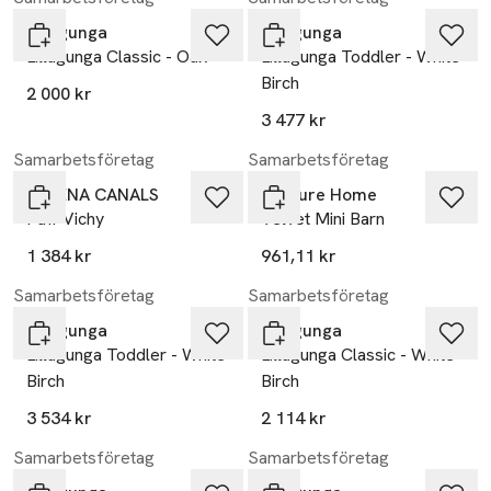
Lillagunga
Lillagunga
Lillagunga Classic - Oak
Lillagunga Toddler - White
Birch
2 000 kr
3 477 kr
Samarbetsföretag
Samarbetsföretag
LORENA CANALS
Venture Home
Puff Vichy
Velvet Mini Barn
1 384 kr
961,11 kr
Samarbetsföretag
Samarbetsföretag
Lillagunga
Lillagunga
Lillagunga Toddler - White
Lillagunga Classic - White
Birch
Birch
3 534 kr
2 114 kr
Samarbetsföretag
Samarbetsföretag