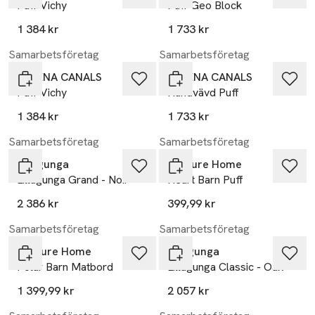
Puff Vichy
Puff Geo Block
1 384 kr
1 733 kr
Samarbetsföretag
Samarbetsföretag
LORENA CANALS
LORENA CANALS
Puff Vichy
Handvävd Puff
1 384 kr
1 733 kr
Samarbetsföretag
Samarbetsföretag
Lillagunga
Venture Home
Lillagunga Grand - Noir
Heart Barn Puff
2 386 kr
399,99 kr
Samarbetsföretag
Samarbetsföretag
Venture Home
Lillagunga
Polar Barn Matbord
Lillagunga Classic - Oak
1 399,99 kr
2 057 kr