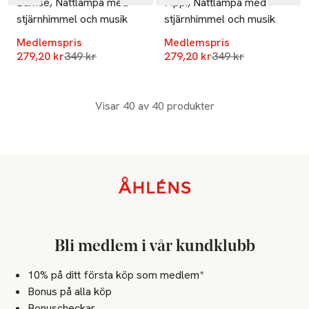
Bamse, Nattlampa med
Pippi, Nattlampa med
stjärnhimmel och musik
stjärnhimmel och musik
Medlemspris
Medlemspris
Lägsta pris 30 dagar
Lägsta pris 30 dag
279,20 kr
349 kr
279,20 kr
349 kr
Visar 40 av 40 produkter
Sidfot
Bli medlem i vår kundklubb
10% på ditt första köp som medlem*
Bonus på alla köp
Bonuscheckar