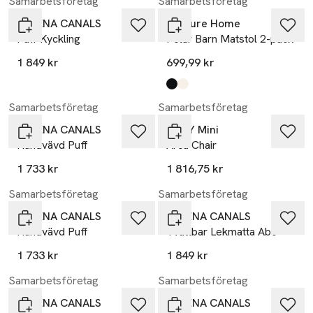
Samarbetsföretag
Samarbetsföretag
LORENA CANALS
Venture Home
Puff Kyckling
Polar Barn Matstol 2-pack
1 849 kr
699,99 kr
Produkten finns i färgerna:
black
white
,
,
Samarbetsföretag
Samarbetsföretag
LORENA CANALS
OYOY Mini
Handvävd Puff
Arca Chair
1 733 kr
1 816,75 kr
Samarbetsföretag
Samarbetsföretag
LORENA CANALS
LORENA CANALS
Handvävd Puff
Tvättbar Lekmatta Abc
1 733 kr
1 849 kr
Samarbetsföretag
Samarbetsföretag
LORENA CANALS
LORENA CANALS