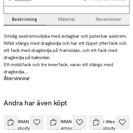
Beskrivning
Material
Recensioner
Beskrivning
Smidig axelremsväska med avtagbar och justerbar axelrem.

NINA stängs med dragkedja och har ett öppet ytterfack och 
ett fack med dragkedja på framsidan, och ett fack med 
dragkedja på baksidan.

Ett mobilfack och tre innerfack, varav ett stängs med 
dragkedja.

Återvinning
Lämnas till välgörenhet eller återvinningscentral.
Mått:

Bredd: 27 cm

Tillverkare
Höjd: 23 cm

Andra har även köpt
Åhléns AB
Djup: 2 cm
-25%
-25%
-40%
Hoppa över bildspelet
Dalagatan 100
113 43 Stockholm
Å WOMAN
Å WOMAN
Carin Wester
Sweden
Crossbody-
Axelremsväska
Crossbody