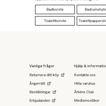
Badborste
Badrumshyll
Toalettborste
Toalettpappersh
Sidfot
Vanliga frågor
Hjälp & informati
Returnera ditt köp
Kontakta oss
Ångerrätt
Hitta varuhus
Beställningar
Åhléns Club
Erbjudanden
Medlemsvillkor