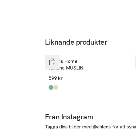
Liknande produkter
Hoppa över bildspelet
Åhléns Home
Kimono MUSLIN
599 kr
Produkten finns i färgerna:
Dusty Green
Beige
,
,
Från Instagram
Tagga dina bilder med @ahlens för att synas