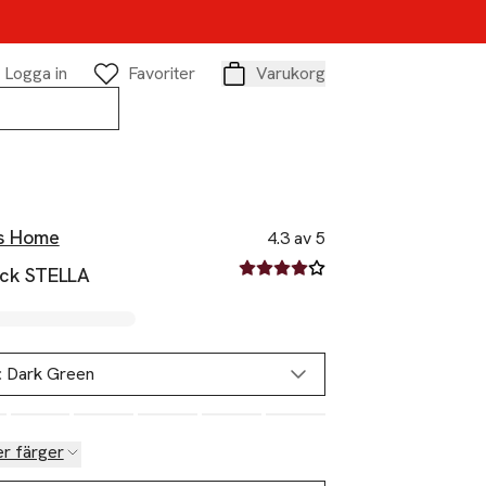
Logga in
Favoriter
Varukorg
Varukorg
s Home
4.3 av 5
4.3 av fem stjärnor
ck STELLA
:
Dark Green
er färger