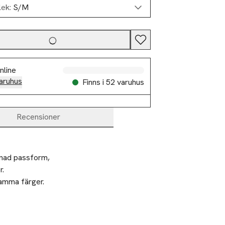
lek:
S/M
Slut i lager
Slut i lager
Slut i lager
nline
aruhus
Finns i 52 varuhus
Recensioner
nad passform, 
.

amma färger.
