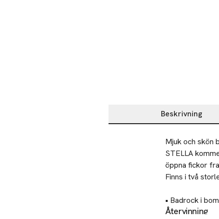
Beskrivning
Beskrivning
Mjuk och skön b
STELLA kommer i
öppna fickor fra
Finns i två sto
• Badrock i bomu
Återvinning
• Finns i flera ol