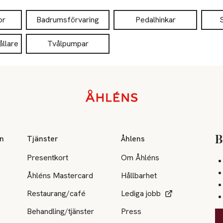
or
Badrumsförvaring
Pedalhinkar
ållare
Tvålpumpar
on
Tjänster
Åhlens
B
Presentkort
Om Åhléns
Åhléns Mastercard
Hållbarhet
Restaurang/café
Lediga jobb
Behandling/tjänster
Press