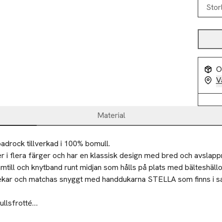
Stor
O
V
Material
adrock tillverkad i 100% bomull.

 flera färger och har en klassisk design med bred och avslapp
mtill och knytband runt midjan som hålls på plats med bälteshällor
rlekar och matchas snyggt med handdukarna STELLA som finns i s
llsfrotté

ika färger
