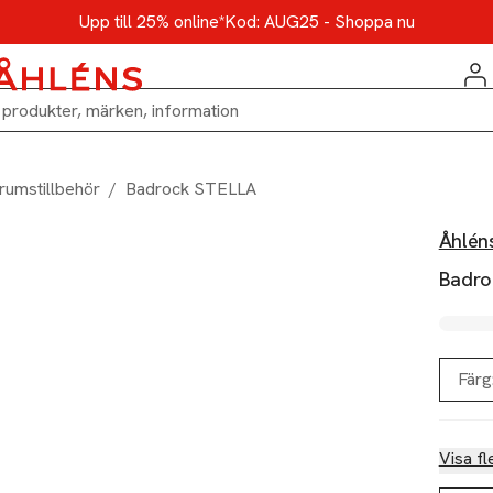
Upp till 25% online*
Kod: AUG25 - Shoppa nu
rumstillbehör
/
Badrock STELLA
Åhlén
Badro
Färg
Visa fl