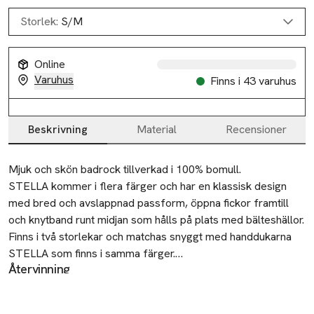
Storlek:
S/M
Slut i lager
Slut i lager
Online
Varuhus
Finns i 43 varuhus
Slut i lager
Beskrivning
Material
Recensioner
Beskrivning
Mjuk och skön badrock tillverkad i 100% bomull.

STELLA kommer i flera färger och har en klassisk design 
med bred och avslappnad passform, öppna fickor framtill 
och knytband runt midjan som hålls på plats med bälteshällor.

Finns i två storlekar och matchas snyggt med handdukarna 
STELLA som finns i samma färger.

Återvinning
Lämna gamla textilier till välgörenhet eller
• Badrock i bomullsfrotté

återvinningscentral.
• Finns i flera olika färger
