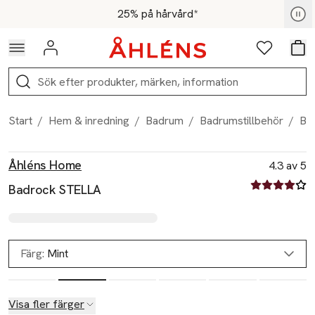
Hoppa till navigationsmenyn
Hoppa till innehåll
Hoppa till sidfot
För medlemmar - Shoppa nu
25% på hårvård*
Logga in
Favoriter
Var
Sök
Start
/
Hem & inredning
/
Badrum
/
Badrumstillbehör
/
Ba
Produktbilder
Hoppa över bildspelet
Produktinformation
Åhléns Home
4.3 av 5
4.3 av fem st
Badrock STELLA
Färg:
Mint
Visa fler färger