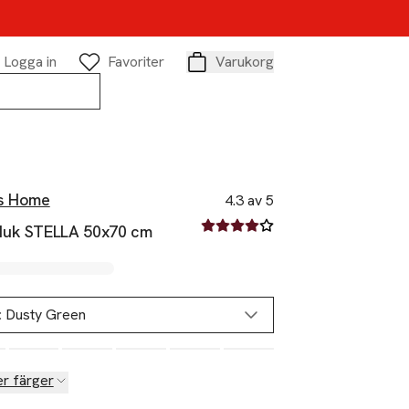
Logga in
Favoriter
Varukorg
Varukorg
s Home
4.3 av 5
4.3 av fem stjärnor
uk STELLA 50x70 cm
:
Dusty Green
Slut i lager
er färger