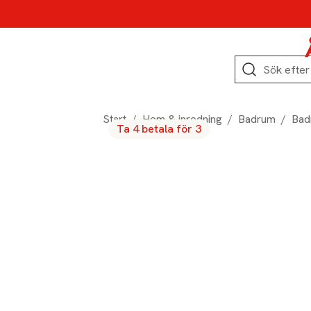
Hoppa till produktnavigation
Hoppa till innehåll
Hoppa till sidfot
Sök
Start
/
Hem & inredning
/
Badrum
/
Bad
Ta 4 betala för 3
Produktbilder
Hoppa över bildspelet
Produktinformation