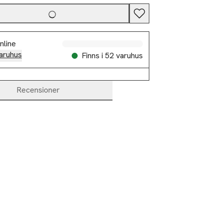
nline
Slut i lager
aruhus
Finns i 52 varuhus
Recensioner
Slut i lager