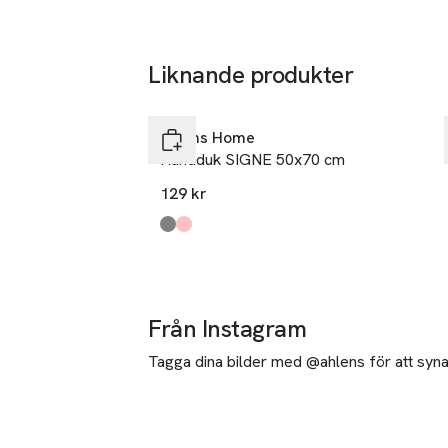
Liknande produkter
Nyhet
Hoppa över bildspelet
Åhléns Home
Handduk SIGNE 50x70 cm
129 kr
Produkten finns i färgerna:
Off White/Dk Grey
Pink/Burgundy
,
,
Från Instagram
Tagga dina bilder med @ahlens för att synas