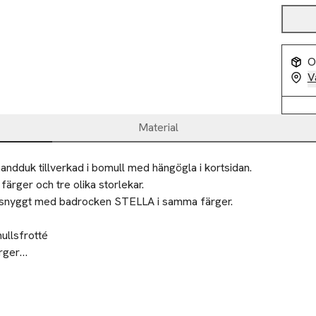
O
V
Material
ndduk tillverkad i bomull med hängögla i kortsidan.

a färger och tre olika storlekar.

snyggt med badrocken STELLA i samma färger.

llsfrotté

rger

m

ilier till välgörenhet eller återvinningscentral.
ddukar finns i storlekarna 70x140 och 100x150 cm
