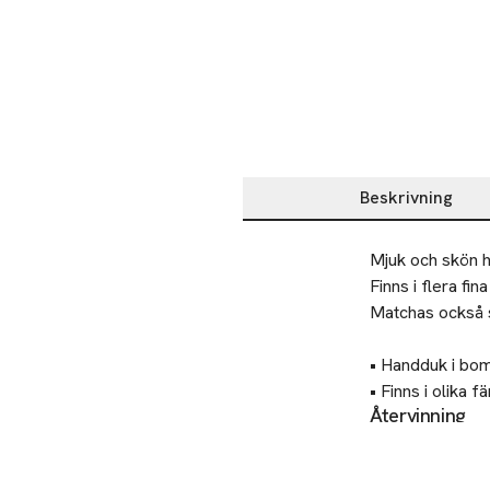
Beskrivning
Beskrivning
Mjuk och skön ha
Finns i flera fin
Matchas också 
• Handduk i bomu
• Finns i olika fä
Återvinning
• Mått: 50x70 c
Lämna gamla text
• Vikt: 500g/m2

• Matchande han
Tillverkare