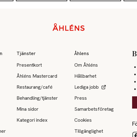
on
Tjänster
Åhlens
B
Presentkort
Om Åhléns
Åhléns Mastercard
Hållbarhet
Restaurang/café
Lediga jobb
Behandling/tjänster
Press
Mina sidor
Samarbetsföretag
Kategori index
Cookies
Fö
ner
Tillgänglighet