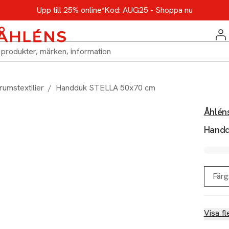
Upp till 25% online*
Kod: AUG25 - Shoppa nu
rumstextilier
/
Handduk STELLA 50x70 cm
Åhlén
Handd
Färg
Visa fl